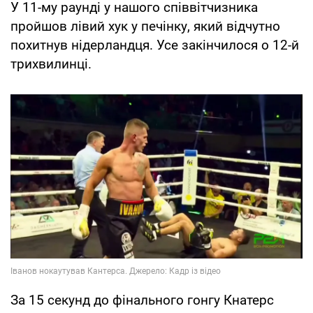
У 11-му раунді у нашого співвітчизника
пройшов лівий хук у печінку, який відчутно
похитнув нідерландця. Усе закінчилося о 12-й
трихвилинці.
За 15 секунд до фінального гонгу Кнатерс