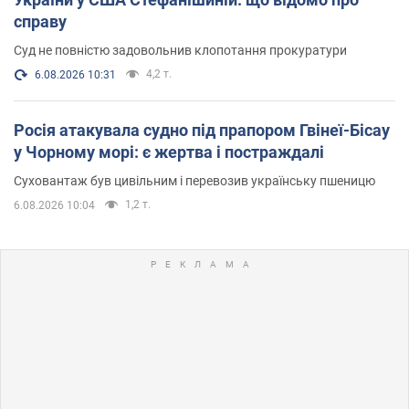
справу
Суд не повністю задовольнив клопотання прокуратури
4,2 т.
6.08.2026 10:31
Росія атакувала судно під прапором Гвінеї-Бісау
у Чорному морі: є жертва і постраждалі
Суховантаж був цивільним і перевозив українську пшеницю
1,2 т.
6.08.2026 10:04