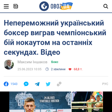
Непереможний український
боксер виграв чемпіонський
бій нокаутом на останніх
секундах. Відео
Максим Іншаков
Бокс
25.06.2023 10:05
2 хвилини
68,8 т.
1543
РУС