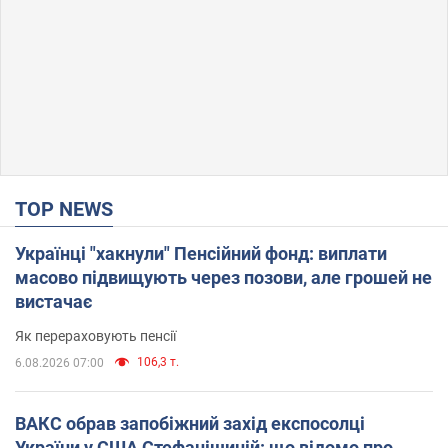
TOP NEWS
Українці "хакнули" Пенсійний фонд: виплати
масово підвищують через позови, але грошей не
вистачає
Як перераховують пенсії
106,3 т.
6.08.2026 07:00
ВАКС обрав запобіжний захід експосолці
України у США Стефанішиній: що відомо про