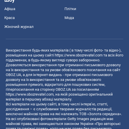
Афіша
Плітки
Краса
Мода
Жіночий журнал
Використання будь-яких матеріалів ( в тому числі фото- та відео-),
розміщених на цьому сайті
https://www.obozrevatel.com
та всіх його
піддоменах, в будь-якому вигляді суворо заборонено.
Дозволяється використання при отриманні письмового дозволу
на їх використання та за умови обов'язкового посилання на сайт
OBOZ.UA, а для інтернет-видань - при отриманні письмового
дозволу на їх використання та за умови обов'язкового
розміщення прямого, відкритого для пошукових систем,
гіперпосилання на сторінку OBOZ.UA за посиланням
https://www.obozrevatel.com
, на якій розміщено оригінальний
матеріал в першому абзаці матеріалу.
Всі матеріали на цьому сайті, в тому числі інтерв’ю, статті,
дослідження – є службовими творами журналістів редакції,
виключні майнові права на які належать ТОВ «Золота середина».
На всі опубліковані фотоматеріали Getty Images редакція має
майнові права, які захищаються законом України «Про авторські
права та суміжні права», ніхто не має права без письмового