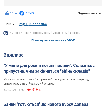
13
1543
Підписатися
Теги
Редакційна політика
Спорт
Бокс
Непереможний український боксер...
Повернутися на головну OBOZ
Важливе
"У мене для росіян погані новини": Селезньов
припустив, чим закінчиться "війна складів"
Москва може стати "островом" і зануритися в темряву,
спрогнозував військовий експерт
61,9 т.
5.08.2026 16:00
Банки "готуються" до нового курсу долара: