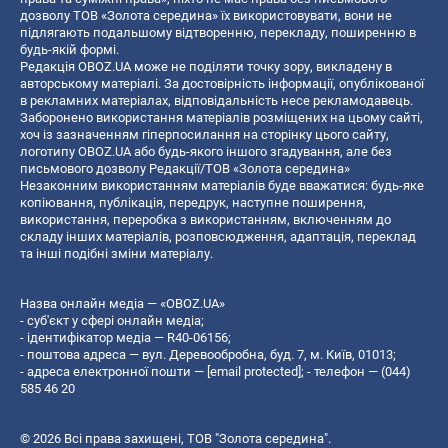
дозволу ТОВ «Золота середина» їх використовувати, вони не
підлягають подальшому відтворенню, перекладу, поширенню в
будь-якій формі.
Редакція OBOZ.UA може не поділяти точку зору, викладену в
авторському матеріалі. За достовірність інформації, опублікованої
в рекламних матеріалах, відповідальність несе рекламодавець.
Заборонено використання матеріалів розміщених на цьому сайті,
хоч із зазначенням гіперпосилання на сторінку цього сайту,
логотипу OBOZ.UA або будь-якого іншого згадування, але без
письмового дозволу Редакції/ТОВ «Золота середина»
Незаконним використанням матеріалів буде вважатися: будь-яке
копiювання, публiкацiя, передрук, наступне поширення,
використання, переробка з використанням, включенням до
складу інших матеріалів, розповсюдження, адаптація, переклад
та інші подібні зміни матеріалу.
Назва онлайн медіа — «OBOZ.UA»
- суб'єкт у сфері онлайн медіа;
- ідентифікатор медіа — R40-06156;
- поштова адреса — вул. Деревообробна, буд. 7, м. Київ, 01013;
- адреса електронної пошти —
[email protected]
; - телефон — (044)
585 46 20
© 2026 Всі права захищені, ТОВ "Золота середина".