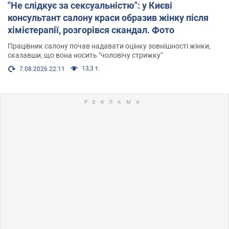
"Не слідкує за сексуальністю": у Києві
консультант салону краси образив жінку після
хімієтерапії, розгорівся скандал. Фото
Працівник салону почав надавати оцінку зовнішності жінки,
сказавши, що вона носить "чоловічу стрижку"
13,3 т.
7.08.2026 22:11