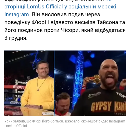
сторінці LomUs Official у соціальній мережі
Instagram
. Він висловив подив через
поведінку Ф'юрі і відверто висміяв Тайсона та
його поєдинок проти Чісори, який відбудеться
3 грудня.