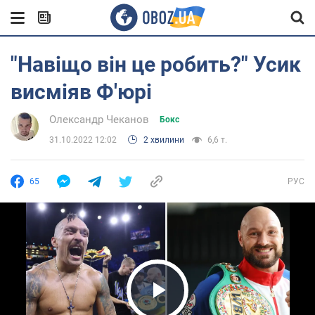
"Навіщо він це робить?" Усик
висміяв Ф'юрі
Олександр Чеканов
Бокс
31.10.2022 12:02
2 хвилини
6,6 т.
65
РУС