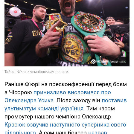
Раніше Ф'юрі на пресконференції перед боєм
з Чісорою
принизливо висловився про
Олександра Усика
. Після заходу він
поставив
ультиматум команді українця
. Тим часом
промоутер нашого чемпіона Олександр
Красюк озвучив наступного суперника свого
підопічного
. А сам наш боксер
назвав