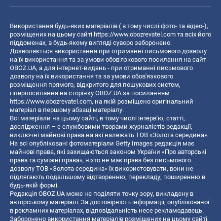
Використання будь-яких матеріалів ( в тому числі фото- та відео-),
розміщених на цьому сайті
https://www.obozrevatel.com
та всіх його
піддоменах, в будь-якому вигляді суворо заборонено.
Дозволяється використання при отриманні письмового дозволу
на їх використання та за умови обов'язкового посилання на сайт
OBOZ.UA, а для інтернет-видань - при отриманні письмового
дозволу на їх використання та за умови обов'язкового
розміщення прямого, відкритого для пошукових систем,
гіперпосилання на сторінку OBOZ.UA за посиланням
https://www.obozrevatel.com
, на якій розміщено оригінальний
матеріал в першому абзаці матеріалу.
Всі матеріали на цьому сайті, в тому числі інтерв’ю, статті,
дослідження – є службовими творами журналістів редакції,
виключні майнові права на які належать ТОВ «Золота середина».
На всі опубліковані фотоматеріали Getty Images редакція має
майнові права, які захищаються законом України «Про авторські
права та суміжні права», ніхто не має права без письмового
дозволу ТОВ «Золота середина» їх використовувати, вони не
підлягають подальшому відтворенню, перекладу, поширенню в
будь-якій формі.
Редакція OBOZ.UA може не поділяти точку зору, викладену в
авторському матеріалі. За достовірність інформації, опублікованої
в рекламних матеріалах, відповідальність несе рекламодавець.
Заборонено використання матеріалів розміщених на цьому сайті,