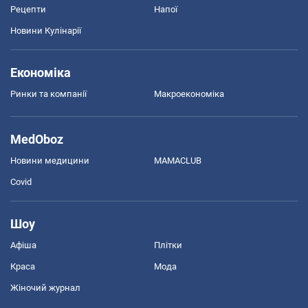
Рецепти
Напої
Новини Кулінарії
Економіка
Ринки та компанії
Макроекономіка
MedOboz
Новини медицини
MAMACLUB
Covid
Шоу
Афіша
Плітки
Краса
Мода
Жіночий журнал