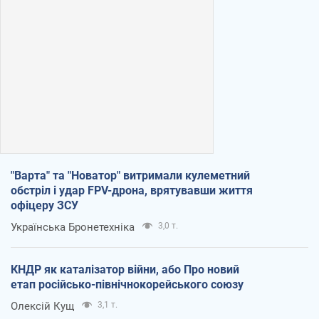
"Варта" та "Новатор" витримали кулеметний
обстріл і удар FPV-дрона, врятувавши життя
офіцеру ЗСУ
Українська Бронетехніка
3,0 т.
КНДР як каталізатор війни, або Про новий
етап російсько-північнокорейського союзу
Олексій Кущ
3,1 т.