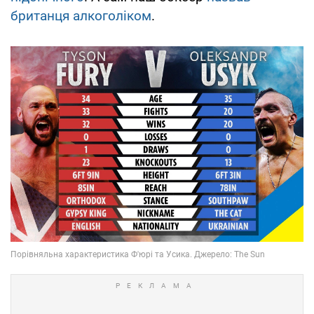
британця алкоголіком
.