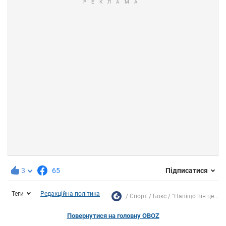
3
65
Підписатися
Теги
Редакційна політика
Спорт
Бокс
"Навіщо він це...
Повернутися на головну OBOZ