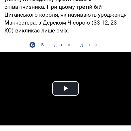
співвітчизника. При цьому третій бій
Циганського короля, як називають уродженця
Манчестера, з Дереком Чісорою (33-12, 23
КО) викликає лише сміх.
Відео дня
Play Video