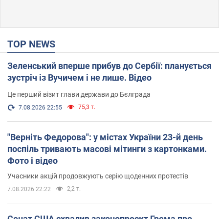
TOP NEWS
Зеленський вперше прибув до Сербії: планується
зустріч із Вучичем і не лише. Відео
Це перший візит глави держави до Бєлграда
75,3 т.
7.08.2026 22:55
"Верніть Федорова": у містах України 23-й день
поспіль тривають масові мітинги з картонками.
Фото і відео
Учасники акцій продовжують серію щоденних протестів
2,2 т.
7.08.2026 22:22
Сенат США схвалив законопроєкт Грема про