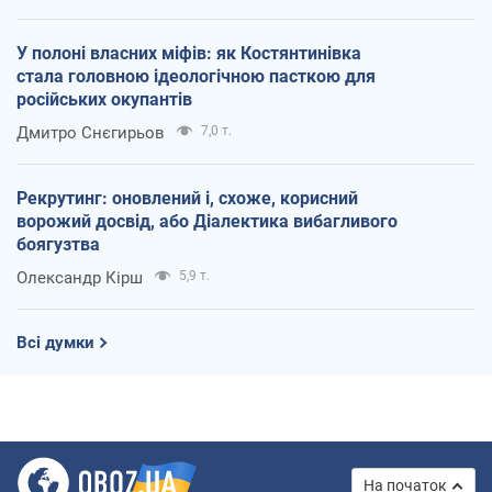
У полоні власних міфів: як Костянтинівка
стала головною ідеологічною пасткою для
російських окупантів
Дмитро Снєгирьов
7,0 т.
Рекрутинг: оновлений і, схоже, корисний
ворожий досвід, або Діалектика вибагливого
боягузтва
Олександр Кірш
5,9 т.
Всі думки
На початок