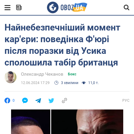
Найнебезпечніший момент
кар'єри: поведінка Ф'юрі
після поразки від Усика
сполошила табір британця
Олександр Чеканов
Бокс
12.06.2024 17:29
3 хвилини
11,0 т.
0
РУС