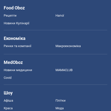
Food Oboz
Рецепти
Напої
Новини Кулінарії
Економіка
Ринки та компанії
Макроекономіка
MedOboz
Новини медицини
MAMACLUB
Covid
Шоу
Афіша
Плітки
Краса
Мода