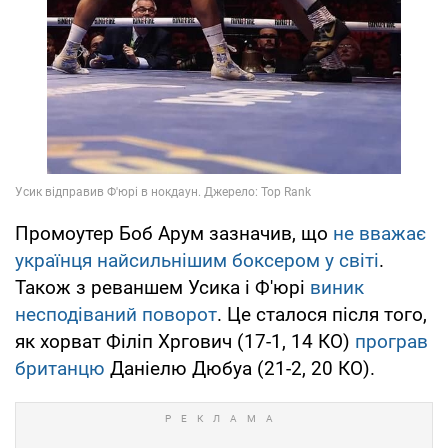
Промоутер Боб Арум зазначив, що
не вважає
українця найсильнішим боксером у світі
.
Також з реваншем Усика і Ф'юрі
виник
несподіваний поворот
. Це сталося після того,
як хорват Філіп Хргович (17-1, 14 КО)
програв
британцю
Даніелю Дюбуа (21-2, 20 КО).