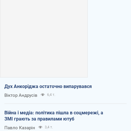
Дух Анкоріджа остаточно випарувався
Віктор Андрусів
6,4 т.
Війна і медіа: політика пішла в соцмережі, а
ЗМІ грають за правилами ютуб
Павло Казарін
3,4 т.