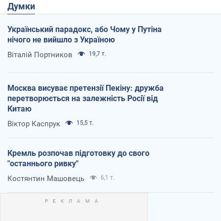
Думки
Український парадокс, або Чому у Путіна
нічого не вийшло з Україною
Віталій Портников
19,7 т.
Москва висуває претензії Пекіну: дружба
перетворюється на залежність Росії від
Китаю
Віктор Каспрук
15,5 т.
Кремль розпочав підготовку до свого
"останнього ривку"
Костянтин Машовець
6,1 т.