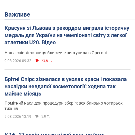
Важливе
Красуня зі Львова з рекордом виграла історичну
медаль для України на чемпіонаті світу з легкої
атлетики U20. Відео
Наша співвітчизниця блискуче виступила в Орегоні
72,6 т.
9.08.2026 09:32
Брітні Спірс зізналася в уколах краси і показала
наслідки невдалої косметології: ходила так
майже місяць
Помітний наслідок процедури зберігався близько чотирьох
тижнів
3,8 т.
9.08.2026 13:19
У 16–17 років могла цілий день не їсти: