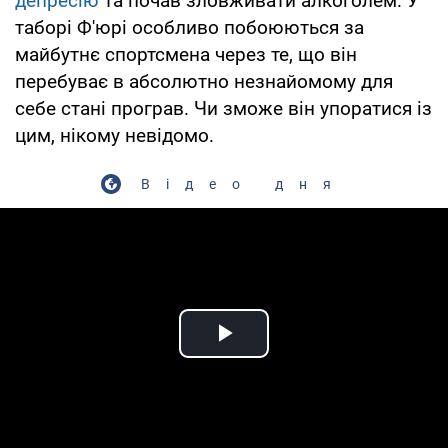
депресію
та почав зловживати алкоголем. У
таборі Ф'юрі особливо побоюються за
майбутнє спортсмена через те, що він
перебуває в абсолютно незнайомому для
себе стані програв. Чи зможе він упоратися із
цим, нікому невідомо.
Відео дня
Play Video