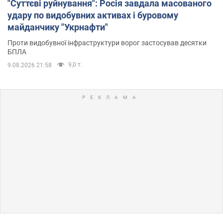
"Суттєві руйнування": Росія завдала масованого
удару по видобувних активах і буровому
майданчику "Укрнафти"
Проти видобувної інфраструктури ворог застосував десятки
БПЛА
9,0 т.
9.08.2026 21:58