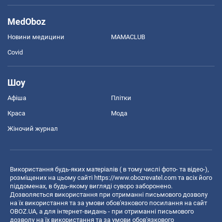
MedOboz
Новини медицини
MAMACLUB
Covid
Шоу
Афіша
Плітки
Краса
Мода
Жіночий журнал
Використання будь-яких матеріалів ( в тому числі фото- та відео-),
розміщених на цьому сайті
https://www.obozrevatel.com
та всіх його
піддоменах, в будь-якому вигляді суворо заборонено.
Дозволяється використання при отриманні письмового дозволу
на їх використання та за умови обов'язкового посилання на сайт
OBOZ.UA, а для інтернет-видань - при отриманні письмового
дозволу на їх використання та за умови обов'язкового