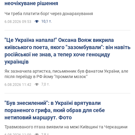
неочікуване рішення
Чи треба платити борг через донарахування
10,1 т.
6.08.2026 09:53
"Це Україна напала!" Оксана Вояж викрила
київського поета, якого "зазомбували": він навіть
російської не знав, а тепер хоче геноциду
українців
Як зазначила артистка, письменник був фанатом України, але
після переїзду в РФ йому "промили мозок"
7,0 т.
6.08.2026 11:42
"Був знесилений": в Україні врятували
пораненого грифа, який обрав для себе
нетиповий маршрут. Фото
Травмованого птаха виявили на межі Київщині та Черкащини
2,8 т.