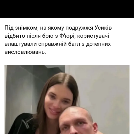
Під знімком, на якому подружжя Усиків
відбито після бою з Ф'юрі, користувачі
влаштували справжній батл з дотепних
висловлювань.