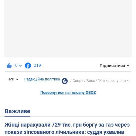
10
219
Підписатися
Теги
Редакційна політика
Спорт
Бокс
"Катю не луплять...
Повернутися на головну OBOZ
Важливе
Жінці нарахували 729 тис. грн боргу за газ через
покази зіпсованого лічильника: суддя ухвалив