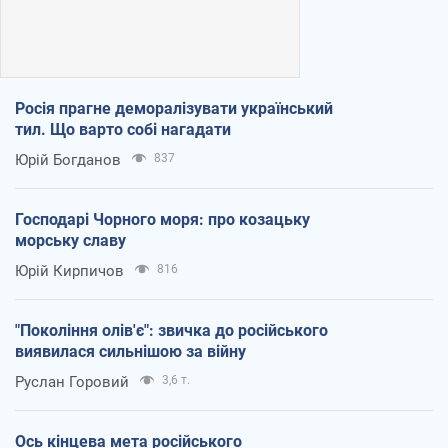
Росія прагне деморалізувати український
тил. Що варто собі нагадати
Юрій Богданов
837
Господарі Чорного моря: про козацьку
морську славу
Юрій Кирпичов
816
"Покоління олів'є": звичка до російського
виявилася сильнішою за війну
Руслан Горовий
3,6 т.
Ось кінцева мета російського