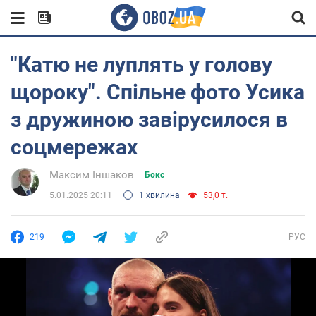
"Катю не луплять у голову
щороку". Спільне фото Усика
з дружиною завірусилося в
соцмережах
Максим Іншаков
Бокс
5.01.2025 20:11
1 хвилина
53,0 т.
219
РУС