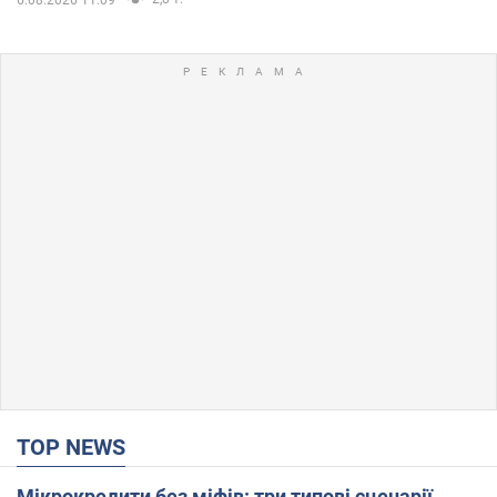
6.08.2026 11:09
TOP NEWS
Мікрокредити без міфів: три типові сценарії