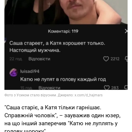
"Саша старіє, а Катя тільки гарнішає.
Справжній чоловік", – зауважив один юзер,
на що інший заперечив "Катю не луплять у
голову щороку".