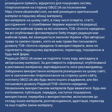
розміщення прямого, відкритого для пошукових систем,
гіперпосилання на сторінку OBOZ.UA за посиланням
https://www.obozrevatel.com
, на якій розміщено оригінальний
матеріал в першому абзаці матеріалу.
Всі матеріали на цьому сайті, в тому числі інтерв’ю, статті,
дослідження – є службовими творами журналістів редакції,
виключні майнові права на які належать ТОВ «Золота середина».
На всі опубліковані фотоматеріали Getty Images редакція має
майнові права, які захищаються законом України «Про авторські
права та суміжні права», ніхто не має права без письмового
дозволу ТОВ «Золота середина» їх використовувати, вони не
підлягають подальшому відтворенню, перекладу, поширенню в
будь-якій формі.
Редакція OBOZ.UA може не поділяти точку зору, викладену в
авторському матеріалі. За достовірність інформації, опублікованої
в рекламних матеріалах, відповідальність несе рекламодавець.
Заборонено використання матеріалів розміщених на цьому сайті,
хоч із зазначенням гіперпосилання на сторінку цього сайту,
логотипу OBOZ.UA або будь-якого іншого згадування, але без
письмового дозволу Редакції/ТОВ «Золота середина»
Незаконним використанням матеріалів буде вважатися: будь-яке
копiювання, публiкацiя, передрук, наступне поширення,
використання, переробка з використанням, включенням до
складу інших матеріалів, розповсюдження, адаптація, переклад
та інші подібні зміни матеріалу.