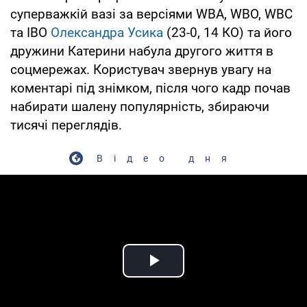
суперважкій вазі за версіями WBA, WBO, WBC
та IBO
Олександра Усика
(23-0, 14 КО) та його
дружини Катерини набула другого життя в
соцмережах. Користувач звернув увагу на
коментарі під знімком, після чого кадр почав
набирати шалену популярність, збираючи
тисячі переглядів.
Відео дня
Play Video