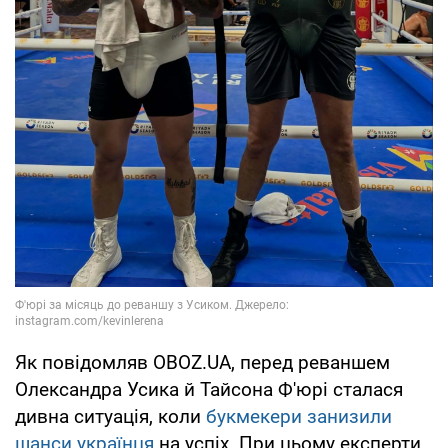
Як повідомляв OBOZ.UA, перед реваншем
Олександра Усика й Тайсона Ф'юрі сталася
дивна ситуація, коли
букмекери занизили
шанси українця
на успіх. При цьому експерти