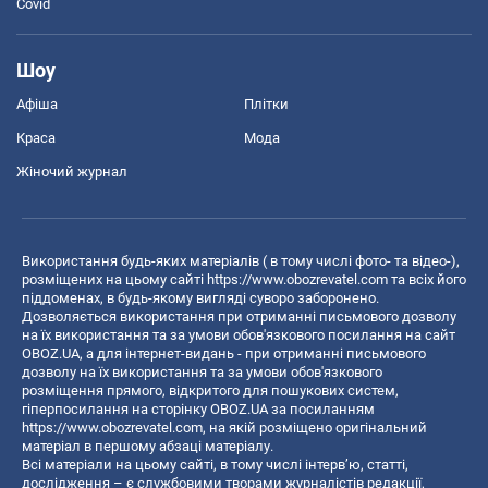
Covid
Шоу
Афіша
Плітки
Краса
Мода
Жіночий журнал
Використання будь-яких матеріалів ( в тому числі фото- та відео-),
розміщених на цьому сайті
https://www.obozrevatel.com
та всіх його
піддоменах, в будь-якому вигляді суворо заборонено.
Дозволяється використання при отриманні письмового дозволу
на їх використання та за умови обов'язкового посилання на сайт
OBOZ.UA, а для інтернет-видань - при отриманні письмового
дозволу на їх використання та за умови обов'язкового
розміщення прямого, відкритого для пошукових систем,
гіперпосилання на сторінку OBOZ.UA за посиланням
https://www.obozrevatel.com
, на якій розміщено оригінальний
матеріал в першому абзаці матеріалу.
Всі матеріали на цьому сайті, в тому числі інтерв’ю, статті,
дослідження – є службовими творами журналістів редакції,