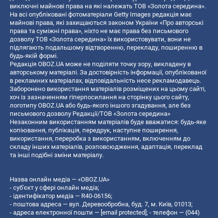
виключні майнові права на які належать ТОВ «Золота середина».
На всі опубліковані фотоматеріали Getty Images редакція має
майнові права, які захищаються законом України «Про авторські
права та суміжні права», ніхто не має права без письмового
дозволу ТОВ «Золота середина» їх використовувати, вони не
підлягають подальшому відтворенню, перекладу, поширенню в
будь-якій формі.
Редакція OBOZ.UA може не поділяти точку зору, викладену в
авторському матеріалі. За достовірність інформації, опублікованої
в рекламних матеріалах, відповідальність несе рекламодавець.
Заборонено використання матеріалів розміщених на цьому сайті,
хоч із зазначенням гіперпосилання на сторінку цього сайту,
логотипу OBOZ.UA або будь-якого іншого згадування, але без
письмового дозволу Редакції/ТОВ «Золота середина»
Незаконним використанням матеріалів буде вважатися: будь-яке
копiювання, публiкацiя, передрук, наступне поширення,
використання, переробка з використанням, включенням до
складу інших матеріалів, розповсюдження, адаптація, переклад
та інші подібні зміни матеріалу.
Назва онлайн медіа — «OBOZ.UA»
- суб'єкт у сфері онлайн медіа;
- ідентифікатор медіа — R40-06156;
- поштова адреса — вул. Деревообробна, буд. 7, м. Київ, 01013;
- адреса електронної пошти —
[email protected]
; - телефон — (044)