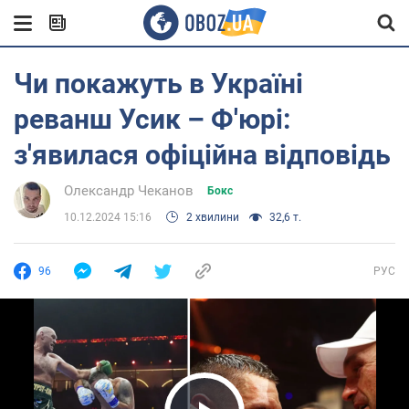
Чи покажуть в Україні
реванш Усик – Ф'юрі:
з'явилася офіційна відповідь
Олександр Чеканов
Бокс
10.12.2024 15:16
2 хвилини
32,6 т.
96
РУС