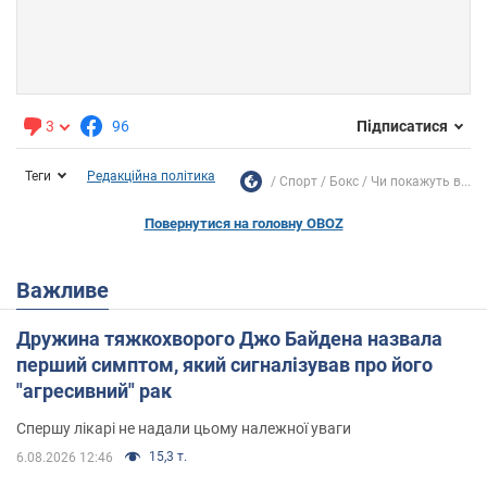
3
96
Підписатися
Теги
Редакційна політика
Спорт
Бокс
Чи покажуть в...
Повернутися на головну OBOZ
Важливе
Дружина тяжкохворого Джо Байдена назвала
перший симптом, який сигналізував про його
"агресивний" рак
Спершу лікарі не надали цьому належної уваги
15,3 т.
6.08.2026 12:46