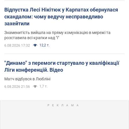
Відпустка Лесі Нікітюк у Карпатах обернулася
скандалом: чому ведучу несправедливо
захейтили
Знаменитість вийшла на пряму комунікацію в мережі та
розставила всі крапки над "і"
12,2 т.
6.08.2026 17:32
"Динамо" з перемоги стартувало у кваліфікації
Ліги конференцій. Відео
Матч відбувся в Любліні
1,7 т.
6.08.2026 21:56