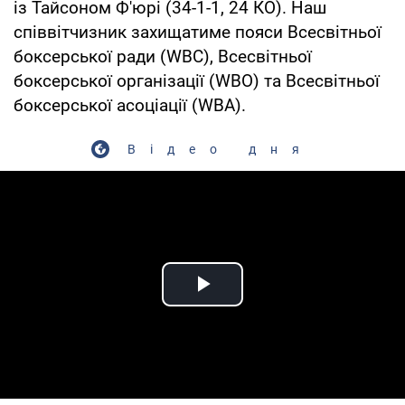
із Тайсоном Ф'юрі (34-1-1, 24 КО). Наш
співвітчизник захищатиме пояси Всесвітньої
боксерської ради (WBC), Всесвітньої
боксерської організації (WBO) та Всесвітньої
боксерської асоціації (WBA).
Відео дня
Play Video