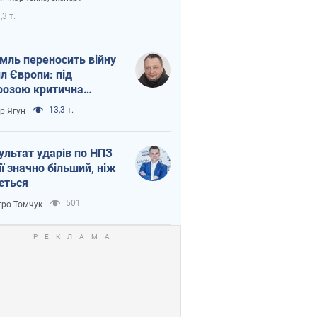
етний терор
,3 т.
мль переносить війну
ил Європи: під
розою критична
істика
13,3 т.
ор Ягун
ультат ударів по НПЗ
ії значно більший, ніж
ється
501
ро Томчук