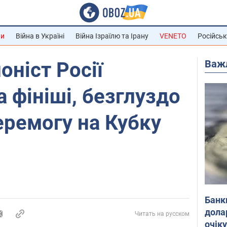
ни
Війна в Україні
Війна Ізраїлю та Ірану
VENETO
Російськ
Важ
оніст Росії
а фініші, безглуздо
ремогу на Кубку
Банк
дола
Читать на русском
очік