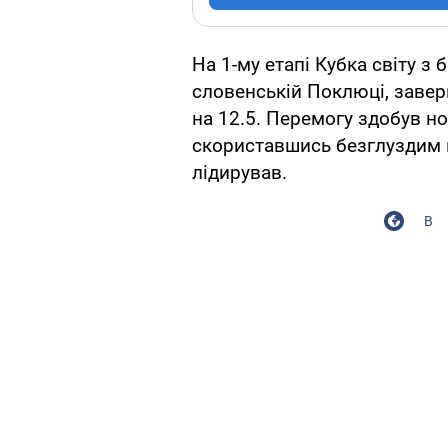
На 1-му етапі Кубка світу з б
словенській Поклюці, завер
на 12.5. Перемогу здобув но
скориставшись безглуздим 
лiдирував.
В