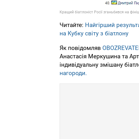
Читайте:
Найгірший результа
на Кубку світу з біатлону
Як повідомляв
OBOZREVATE
Анастасія Меркушина та Ар
індивідуальну змішану біат
нагороди.