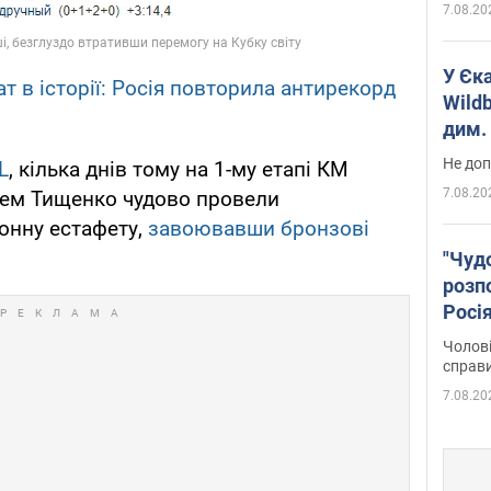
7.08.20
У Єк
т в історії: Росія повторила антирекорд
Wildb
дим. 
Не доп
L
, кілька днів тому на 1-му етапі КМ
7.08.20
тем Тищенко чудово провели
лонну естафету,
завоювавши бронзові
"Чуд
розпо
Росі
Фото
Чолові
справ
7.08.20