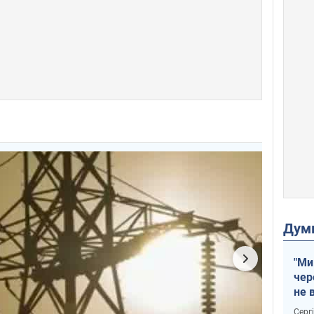
Дум
"Ми
чер
не 
зне
Серг