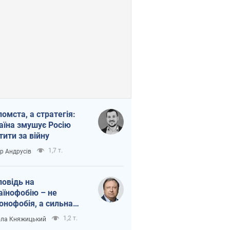
помста, а стратегія:
аїна змушує Росію
тити за війну
1,7 т.
ор Андрусів
повідь на
аїнофобію – не
онофобія, а сильна
аїнська держава
1,2 т.
ла Княжицький