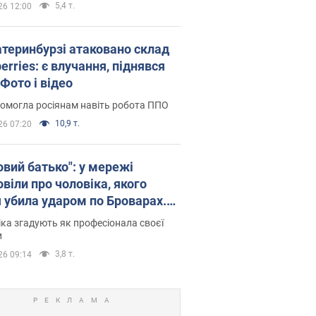
5,4 т.
26 12:00
атеринбурзі атаковано склад
erries: є влучання, піднявся
Фото і відео
омогла росіянам навіть робота ППО
10,9 т.
26 07:20
овий батько": у мережі
віли про чоловіка, якого
я убила ударом по Броварах.
ка згадують як професіонала своєї
и
3,8 т.
26 09:14