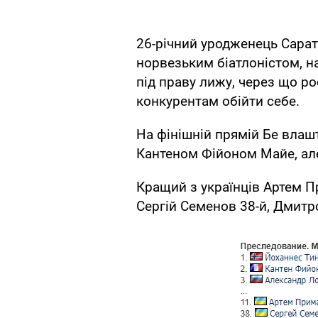
26-річний уродженець Сарат
норвезьким біатлоністом, н
під праву лижу, через що р
конкурентам обійти себе.
На фінішній прямій Бе вла
Кантеном Фійоном Майе, але
Кращий з українців Артем П
Сергій Семенов 38-й, Дмитр