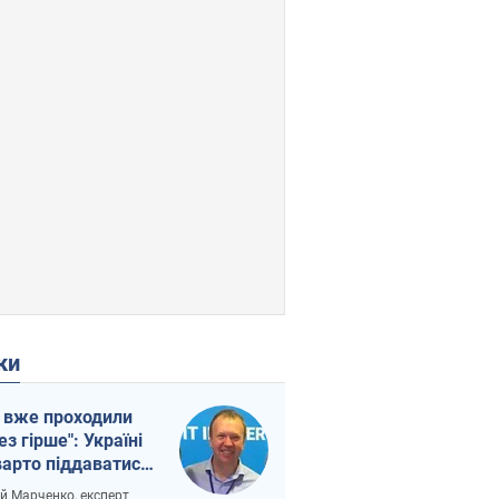
ки
 вже проходили
ез гірше": Україні
варто піддаватися
вірі через
ій Марченко, експерт