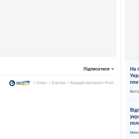
Не 
Підписатися
Укр
пла
Спорт
Біатлон
Кращий біатлоніст Росії...
Вікт
Від
укр
пол
укр
Мико