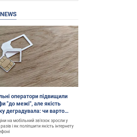
P NEWS
льні оператори підвищили
и "до межі", але якість
ку деградувала: чи варто
житись на ціни
іни на мобільний зв'язок зросли у
 разів і як поліпшити якість інтернету
ефоні