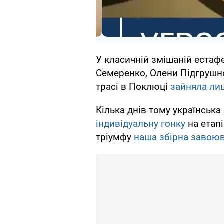
У класичній змішаній естафе
Семеренко, Олени Підгрушно
трасі в Поклюці
зайняла лиш
Кілька днів тому українська
індивідуальну гонку
на етапі
тріумфу
наша збірна завоюв