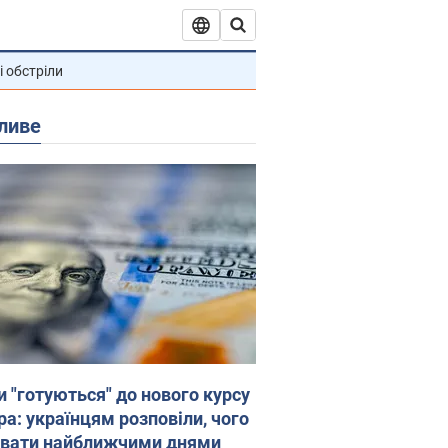
і обстріли
ливе
и "готуються" до нового курсу
ра: українцям розповіли, чого
увати найближчими днями