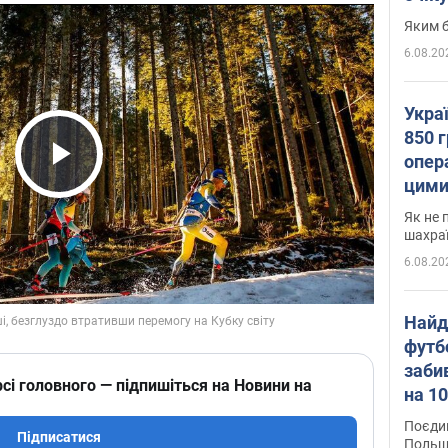
Яким б
6.08.20
Укра
850 г
опера
Play Video
цими
Як не 
шахра
6.08.20
Найд
футб
заби
сі головного — підпишіться на Новини на
на 10
Віде
Поєдин
Підписатися
Польщ