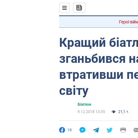
Герої вій
Кращий біатл
зганьбився н
втративши пе
світу
Біатлон
9.12.2018 13:35
21,1 т.
18