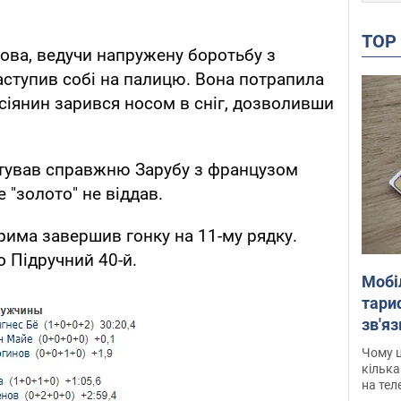
TO
ова, ведучи напружену боротьбу з
аступив собі на палицю. Вона потрапила
осіянин зарився носом в сніг, дозволивши
штував справжню Зарубу з французом
 "золото" не віддав.
рима завершив гонку на 11-му рядку.
о Підручний 40-й.
Мобі
тариф
зв'яз
скар
Чому ц
кілька
на тел