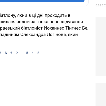
6.08.20
іатлону, який в ці дні проходить в
шилася чоловіча гонка переслідування
рвезький біатлоніст Йоханнес Тінгнес Бе,
падінням Олександра Логінова, який
ідео дня