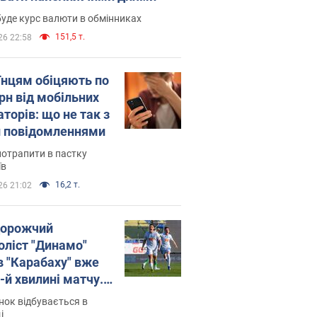
уде курс валюти в обмінниках
151,5 т.
26 22:58
їнцям обіцяють по
рн від мобільних
торів: що не так з
 повідомленнями
потрапити в пастку
їв
16,2 т.
26 21:02
орожчий
оліст "Динамо"
в "Карабаху" вже
-й хвилині матчу.
о
ок відбувається в
і