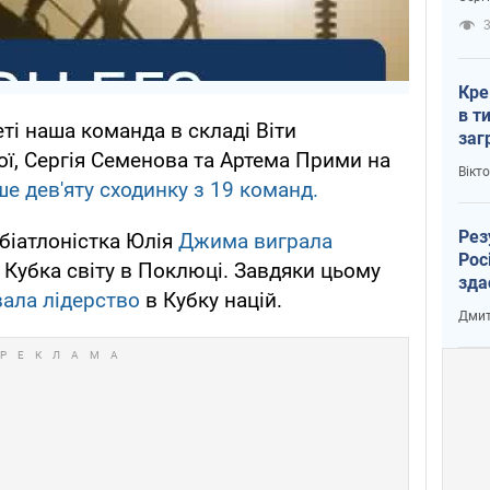
рак
3
Кре
в т
ті наша команда в складі Віти
заг
ї, Сергія Семенова та Артема Прими на
лог
Вікт
е дев'яту сходинку з 19 команд.
Рез
 біатлоністка Юлія
Джима виграла
Рос
 Кубка світу в Поклюці. Завдяки цьому
зда
ала лідерство
в Кубку націй.
Дмит