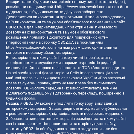
Використання будь-яких матеріалів ( в тому числі фото- та відео-),
розміщених на цьому сайті
https://www.obozrevatel.com
та всіх його
піддоменах, в будь-якому вигляді суворо заборонено.
Дозволяється використання при отриманні письмового дозволу
на їх використання та за умови обов'язкового посилання на сайт
OBOZ.UA, а для інтернет-видань - при отриманні письмового
дозволу на їх використання та за умови обов'язкового
розміщення прямого, відкритого для пошукових систем,
гіперпосилання на сторінку OBOZ.UA за посиланням
https://www.obozrevatel.com
, на якій розміщено оригінальний
матеріал в першому абзаці матеріалу.
Всі матеріали на цьому сайті, в тому числі інтерв’ю, статті,
дослідження – є службовими творами журналістів редакції,
виключні майнові права на які належать ТОВ «Золота середина».
На всі опубліковані фотоматеріали Getty Images редакція має
майнові права, які захищаються законом України «Про авторські
права та суміжні права», ніхто не має права без письмового
дозволу ТОВ «Золота середина» їх використовувати, вони не
підлягають подальшому відтворенню, перекладу, поширенню в
будь-якій формі.
Редакція OBOZ.UA може не поділяти точку зору, викладену в
авторському матеріалі. За достовірність інформації, опублікованої
в рекламних матеріалах, відповідальність несе рекламодавець.
Заборонено використання матеріалів розміщених на цьому сайті,
хоч із зазначенням гіперпосилання на сторінку цього сайту,
логотипу OBOZ.UA або будь-якого іншого згадування, але без
письмового дозволу Редакції/ТОВ «Золота середина»