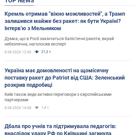
TOP NEWS
Кремль отримав "вікно можливостей", а Трамп
залишився майже без ракет: як бути Україні?
Інтерв’ю з Мельником
Думка, що в Росії закінчаться балістичні ракети, вкрай
небезпечна, наголосив експерт
21,3 т.
8.08.2026 12:00
Україна має домовленості на щомісячну
поставку ракет до Patriot від США: Зеленський
розкрив подробиці
Київ також веде активні переговори з європейськими
партнерами
1,4 т.
8.08.2026 14:08
Дбала про учнів та підтримувала педагогів:
внаслідок удару РФ по Київщині загинула