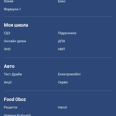
Хокей
Бокс
Формула-1
Моя школа
ГДЗ
Підручники
Онлайн уроки
ДПА
ЗНО
НМТ
Авто
Тест Драйв
Електромобілі
Акції
Сервіс
Food Oboz
Рецепти
Напої
Новини Кулінарії