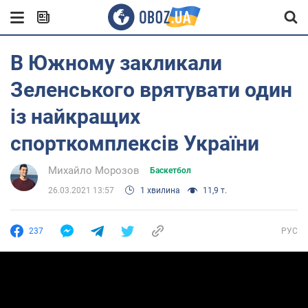
В Южному закликали
Зеленського врятувати один
із найкращих
спорткомплексів України
Михайло Морозов
Баскетбол
26.03.2021 13:57
1 хвилина
11,9 т.
237
РУС