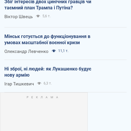
Збіг інтересів двох цинічних гравців чи
таємний план Трампа і Путіна?
Віктор Швець
5,6 т.
Мінськ готується до функціонування в
умовах масштабної воєнної кризи
Олександр Левченко
11,1 т.
Ні зброї, ні людей: як Лукашенко будує
нову армію
Ігар Тишкевич
6,3 т.