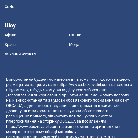
Covid
Шоу
Афіша
Плітки
Краса
Мода
Жіночий журнал
Використання будь-яких матеріалів ( в тому числі фото- та відео-),
розміщених на цьому сайті
https://www.obozrevatel.com
та всіх його
піддоменах, в будь-якому вигляді суворо заборонено.
Дозволяється використання при отриманні письмового дозволу
на їх використання та за умови обов'язкового посилання на сайт
OBOZ.UA, а для інтернет-видань - при отриманні письмового
дозволу на їх використання та за умови обов'язкового
розміщення прямого, відкритого для пошукових систем,
гіперпосилання на сторінку OBOZ.UA за посиланням
https://www.obozrevatel.com
, на якій розміщено оригінальний
матеріал в першому абзаці матеріалу.
Всі матеріали на цьому сайті, в тому числі інтерв’ю, статті,