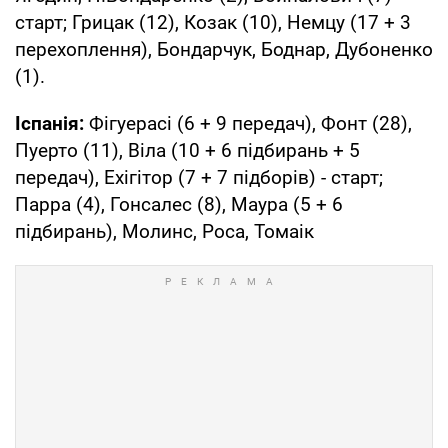
старт; Грицак (12), Козак (10), Немцу (17 + 3
перехоплення), Бондарчук, Боднар, Дубоненко
(1).
Іспанія:
Фігуерасі (6 + 9 передач), Фонт (28),
Пуерто (11), Віла (10 + 6 підбирань + 5
передач), Ехігітор (7 + 7 підборів) - старт;
Парра (4), Гонсалес (8), Маура (5 + 6
підбирань), Молинс, Роса, Томаік