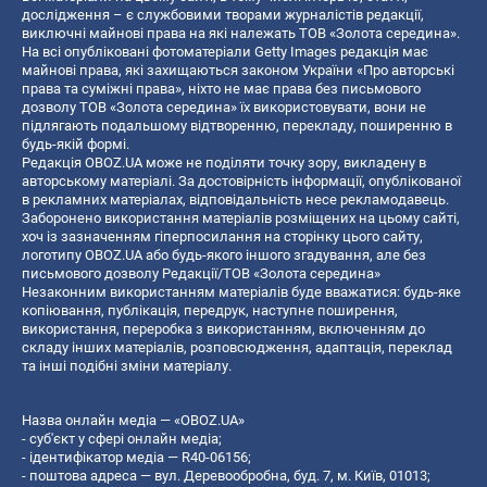
дослідження – є службовими творами журналістів редакції,
виключні майнові права на які належать ТОВ «Золота середина».
На всі опубліковані фотоматеріали Getty Images редакція має
майнові права, які захищаються законом України «Про авторські
права та суміжні права», ніхто не має права без письмового
дозволу ТОВ «Золота середина» їх використовувати, вони не
підлягають подальшому відтворенню, перекладу, поширенню в
будь-якій формі.
Редакція OBOZ.UA може не поділяти точку зору, викладену в
авторському матеріалі. За достовірність інформації, опублікованої
в рекламних матеріалах, відповідальність несе рекламодавець.
Заборонено використання матеріалів розміщених на цьому сайті,
хоч із зазначенням гіперпосилання на сторінку цього сайту,
логотипу OBOZ.UA або будь-якого іншого згадування, але без
письмового дозволу Редакції/ТОВ «Золота середина»
Незаконним використанням матеріалів буде вважатися: будь-яке
копiювання, публiкацiя, передрук, наступне поширення,
використання, переробка з використанням, включенням до
складу інших матеріалів, розповсюдження, адаптація, переклад
та інші подібні зміни матеріалу.
Назва онлайн медіа — «OBOZ.UA»
- суб'єкт у сфері онлайн медіа;
- ідентифікатор медіа — R40-06156;
- поштова адреса — вул. Деревообробна, буд. 7, м. Київ, 01013;