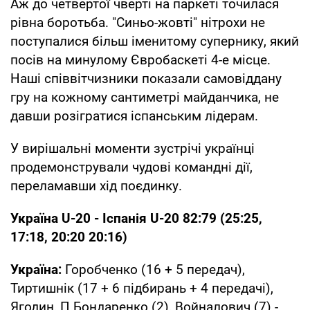
Аж до четвертої чверті на паркеті точилася
рівна боротьба. "Синьо-жовті" нітрохи не
поступалися більш іменитому супернику, який
посів на минулому Євробаскеті 4-е місце.
Наші співвітчизники показали самовіддану
гру на кожному сантиметрі майданчика, не
давши розігратися іспанським лідерам.
У вирішальні моменти зустрічі українці
продемонстрували чудові командні дії,
переламавши хід поєдинку.
Україна U-20 - Іспанія U-20 82:79 (25:25,
17:18, 20:20 20:16)
Україна:
Горобченко (16 + 5 передач),
Тиртишнік (17 + 6 підбирань + 4 передачі),
Ягодин, П.Бондаренко (2), Войналович (7) -