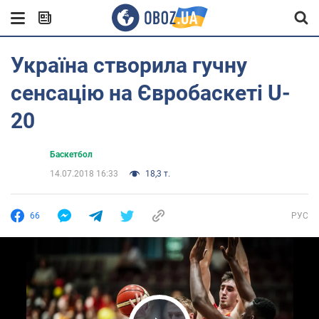
Україна створила гучну
сенсацію на Євробаскеті U-
20
Баскетбол
14.07.2018 16:33
18,3 т.
66
РУС