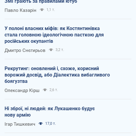
ЗМІ грають за правилами ютуб
Павло Казарін
1,1 т.
У полоні власних міфів: як Костянтинівка
стала головною ідеологічною пасткою для
російських окупантів
Дмитро Снєгирьов
3,2 т.
Рекрутинг: оновлений і, схоже, корисний
ворожий досвід, або Діалектика вибагливого
боягузтва
Олександр Кірш
2,6 т.
Ні зброї, ні людей: як Лукашенко будує
нову армію
Ігар Тишкевич
17,0 т.