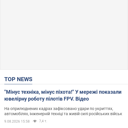
TOP NEWS
"Мінус техніка, мінус піхота!" У мережі показали
ювелірну роботу пілотів FPV. Відео
На оприлюднених кадрах зафіксовано удари по укриттях,
автомобілях, інженерній техніці та живій силі російських військ
7,4 т.
9.08.2026 15:58