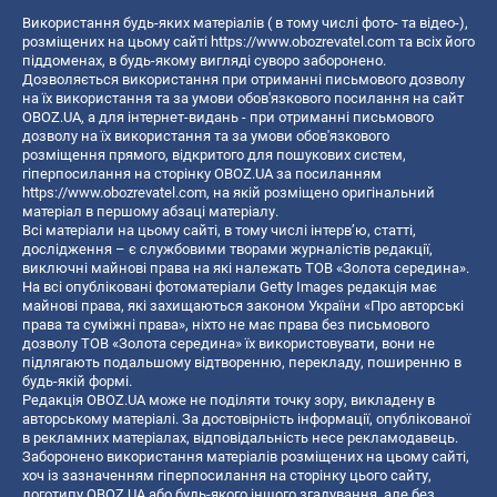
Використання будь-яких матеріалів ( в тому числі фото- та відео-),
розміщених на цьому сайті
https://www.obozrevatel.com
та всіх його
піддоменах, в будь-якому вигляді суворо заборонено.
Дозволяється використання при отриманні письмового дозволу
на їх використання та за умови обов'язкового посилання на сайт
OBOZ.UA, а для інтернет-видань - при отриманні письмового
дозволу на їх використання та за умови обов'язкового
розміщення прямого, відкритого для пошукових систем,
гіперпосилання на сторінку OBOZ.UA за посиланням
https://www.obozrevatel.com
, на якій розміщено оригінальний
матеріал в першому абзаці матеріалу.
Всі матеріали на цьому сайті, в тому числі інтерв’ю, статті,
дослідження – є службовими творами журналістів редакції,
виключні майнові права на які належать ТОВ «Золота середина».
На всі опубліковані фотоматеріали Getty Images редакція має
майнові права, які захищаються законом України «Про авторські
права та суміжні права», ніхто не має права без письмового
дозволу ТОВ «Золота середина» їх використовувати, вони не
підлягають подальшому відтворенню, перекладу, поширенню в
будь-якій формі.
Редакція OBOZ.UA може не поділяти точку зору, викладену в
авторському матеріалі. За достовірність інформації, опублікованої
в рекламних матеріалах, відповідальність несе рекламодавець.
Заборонено використання матеріалів розміщених на цьому сайті,
хоч із зазначенням гіперпосилання на сторінку цього сайту,
логотипу OBOZ.UA або будь-якого іншого згадування, але без