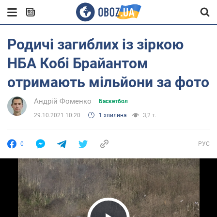
Родичі загиблих із зіркою
НБА Кобі Брайантом
отримають мільйони за фото
Андрій Фоменко
Баскетбол
29.10.2021 10:20
1 хвилина
3,2 т.
0
РУС