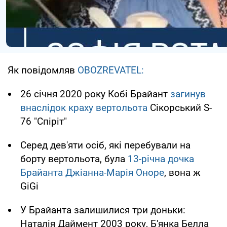
Як повідомляв
OBOZREVATEL:
26 січня 2020 року Кобі Брайант
загинув
внаслідок краху вертольота
Сікорський S-
76 "Спіріт"
Серед дев'яти осіб, які перебували на
борту вертольота, була
13-річна дочка
Брайанта Джіанна-Марія Оноре
, вона ж
GiGi
У Брайанта залишилися три доньки:
Наталія Даймент 2003 року, Б'янка Белла