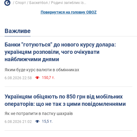
Спорт
Баскетбол
Родичі загиблих із...
Повернутися на головну OBOZ
Важливе
Банки "готуються" до нового курсу долара:
українцям розповіли, чого очікувати
найближчими днями
Яким буде курс валюти в обмінниках
150,7 т.
6.08.2026 22:58
Українцям обіцяють по 850 грн від мобільних
операторів: що не так з цими повідомленнями
Як не потрапити в пастку шахраїв
15,5 т.
6.08.2026 21:02