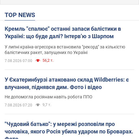
TOP NEWS
Кремль "спалює" останні запаси балістики в
Україні: що буде далі? Інтерв’ю з Шарпом
У липні країна-агресорка встановила "рекорд" за кількістю
балістичних ракет, запущених по Україні
56,2 т.
7.08.2026 07:00
У Єкатеринбурзі атаковано склад Wildberries: є
влучання, піднявся дим. Фото і відео
Не допомогла росіянам навіть робота ППО
9,7 т.
7.08.2026 07:20
"Чудовий батько": у мережі розповіли про
чоловіка, якого Росія убила ударом по Броварах.
Фото