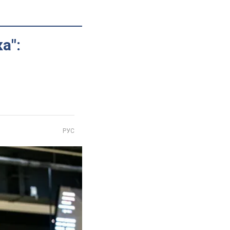
а":
РУС