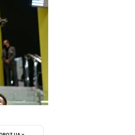
 OBOZ.UA у