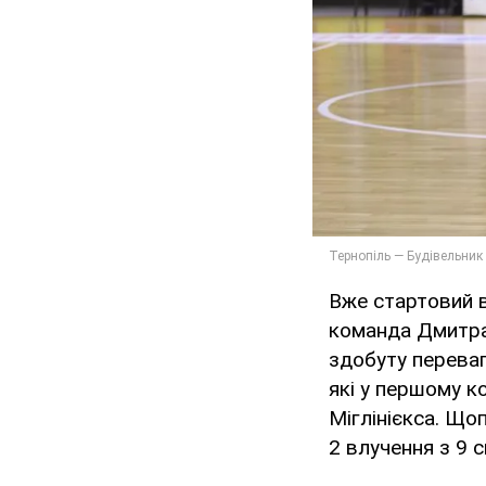
Вже стартовий в
команда Дмитра
здобуту переваг
які у першому к
Міглінієкса. Що
2 влучення з 9 