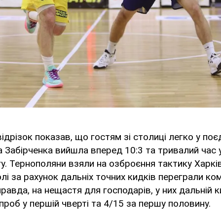
ідрізок показав, що гостям зі столиці легко у поє
 Забірченка вийшла вперед 10:3 та тривалий час
у. Тернополяни взяли на озброєння тактику Харкі
олі за рахунок дальніх точних кидків переграли ко
правда, на нещастя для господарів, у них дальній 
спроб у першій чверті та 4/15 за першу половину.