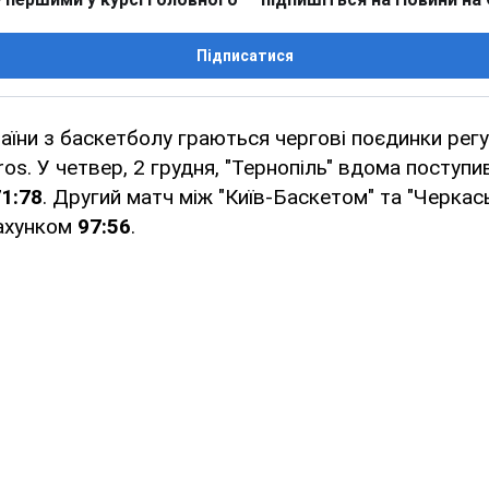
Підписатися
раїни з баскетболу граються чергові поєдинки рег
ros. У четвер, 2 грудня, "Тернопіль" вдома поступи
1:78
. Другий матч між "Київ-Баскетом" та "Черка
ахунком
97:56
.