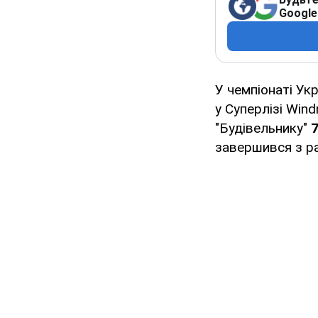
Google
У чемпіонаті Ук
у Суперлізі Wind
"Будівельнику"
7
завершився з р