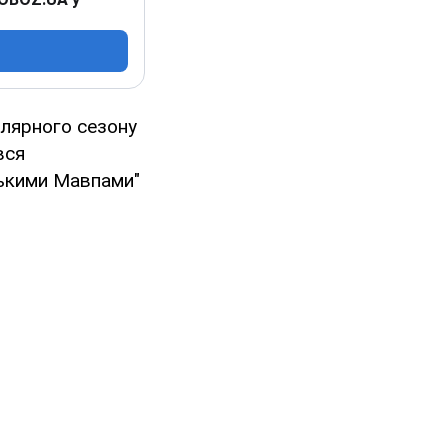
улярного сезону
вся
ськими Мавпами"