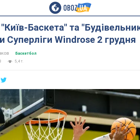
"Київ-Баскета" та "Будівельник
и Суперліги Windrose 2 грудня
аков
Баскетбол
3
5,4 т.