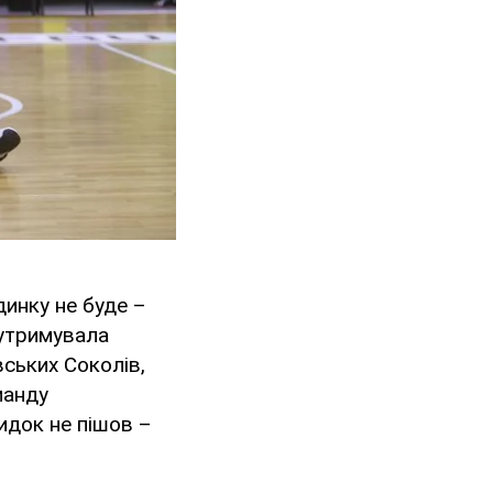
динку не буде –
 утримувала
вських Соколів,
манду
кидок не пішов –