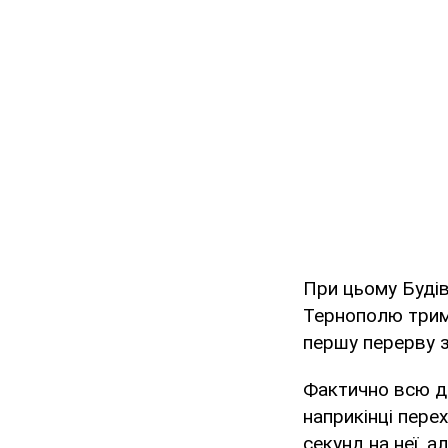
При цьому Будів
Тернополю трим
першу перерву за
Фактично всю др
наприкінці перех
секунд на неї, а