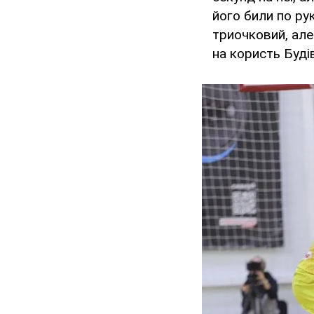
його били по ру
триочковий, але
на користь Буді