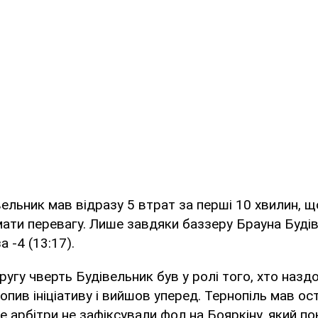
ельник мав відразу 5 втрат за перші 10 хвилин, 
ати перевагу. Лише завдяки баззеру Брауна Будів
 -4 (13:17).
угу чверть Будівельник був у ролі того, хто наздо
опив ініціативу і вийшов уперед. Тернопіль мав ос
ле арбітри не зафіксували фол на Бояркіну, який п