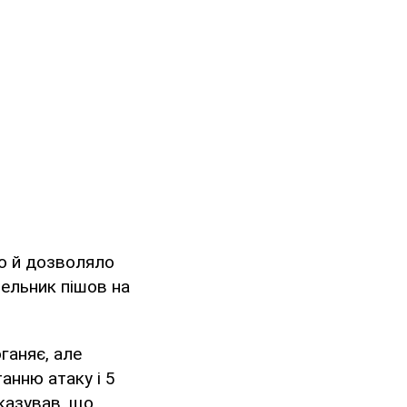
що й дозволяло
ельник пішов на
ганяє, але
танню атаку і 5
оказував, що