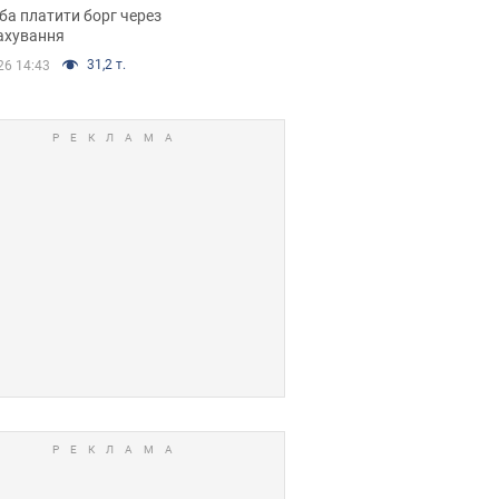
я ухвалив
ба платити борг через
ікуване рішення
ахування
31,2 т.
26 14:43