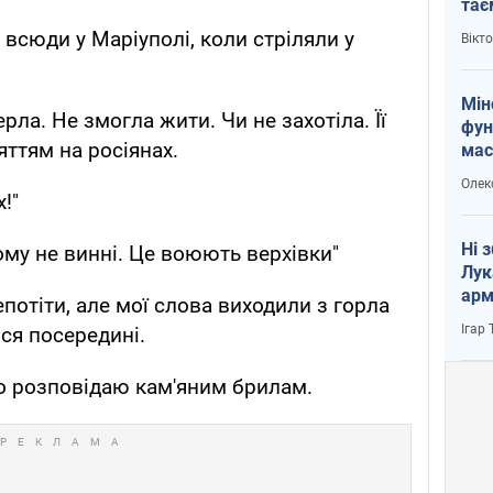
тає
і Пу
 всюди у Маріуполі, коли стріляли у
Вікт
Мін
рла. Не змогла жити. Чи не захотіла. Її
фун
ттям на росіянах.
мас
Олек
!"
Ні 
чому не винні. Це воюють верхівки"
Лук
арм
потіти, але мої слова виходили з горла
Ігар
ся посередині.
бо розповідаю кам'яним брилам.