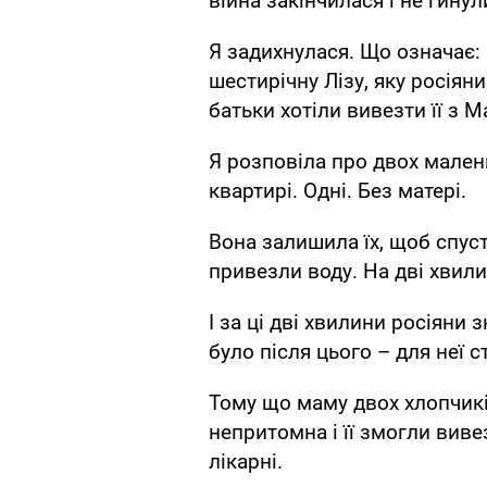
війна закінчилася і не гинул
Я задихнулася. Що означає: 
шестирічну Лізу, яку росіян
батьки хотіли вивезти її з 
Я розповіла про двох малень
квартирі. Одні. Без матері.
Вона залишила їх, щоб спуст
привезли воду. На дві хвили
І за ці дві хвилини росіяни з
було після цього – для неї 
Тому що маму двох хлопчик
непритомна і її змогли виве
лікарні.