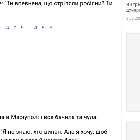
судд
е: "Ти впевнена, що стріляли росіяни? Ти
Чи тре
неоч
донар
8.08.20
ідео дня
а в Маріуполі і все бачила та чула.
"Я не знаю, хто винен. Але я хочу, щоб