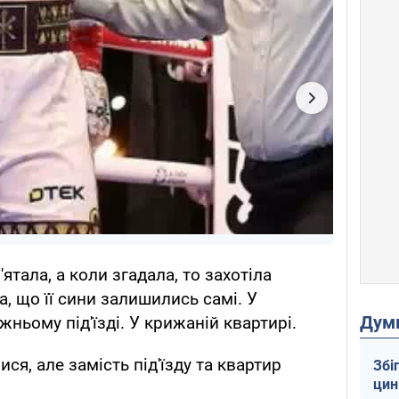
ятала, а коли згадала, то захотіла
, що її сини залишились самі. У
Дум
жньому під'їзді. У крижаній квартирі.
ся, але замість під'їзду та квартир
Збі
цин