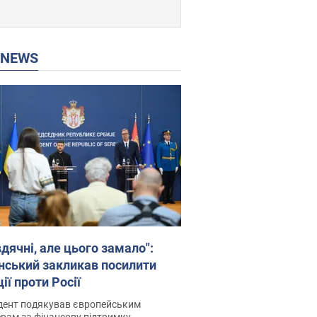
P NEWS
дячні, але цього замало":
нський закликав посилити
ії проти Росії
дент подякував європейським
рам за фінансову підтримку