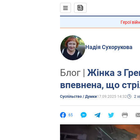
Герої вій
Надія Сухорукова
Блог |
Жінка з Гре
впевнена, що стрі
Суспільство / Думки
17.09.2025 14:32
2 
65