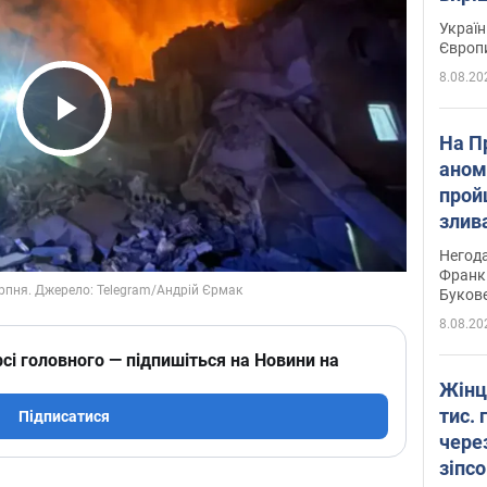
Україн
Європ
8.08.20
Play Video
На П
аном
прой
злив
пере
Негода
річки
Франк
Буков
8.08.20
сі головного — підпишіться на Новини на
Жінц
тис. 
Підписатися
чере
зіпс