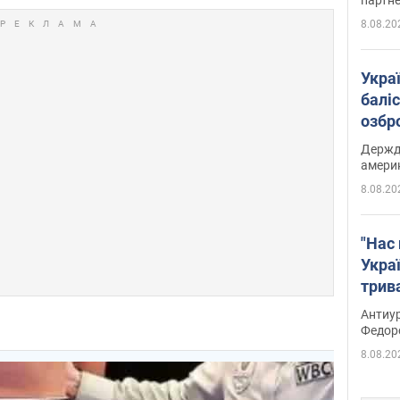
8.08.20
Укра
баліс
озбр
опри
Держд
амери
8.08.20
"Нас 
Украї
трив
Федо
Антиур
Федор
8.08.20