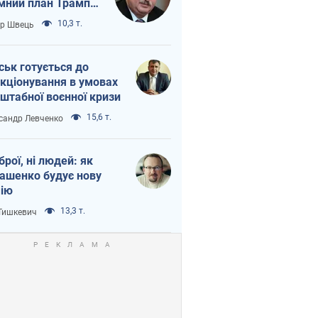
мний план Трампа
тіна?
10,3 т.
ор Швець
ськ готується до
кціонування в умовах
штабної воєнної кризи
15,6 т.
сандр Левченко
зброї, ні людей: як
ашенко будує нову
ію
13,3 т.
 Тишкевич