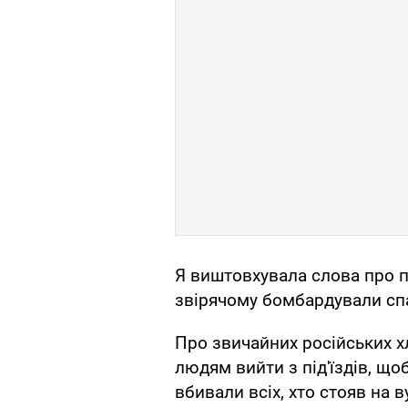
Я виштовхувала слова про пр
звірячому бомбардували спа
Про звичайних російських хл
людям вийти з під'їздів, щоб
вбивали всіх, хто стояв на 