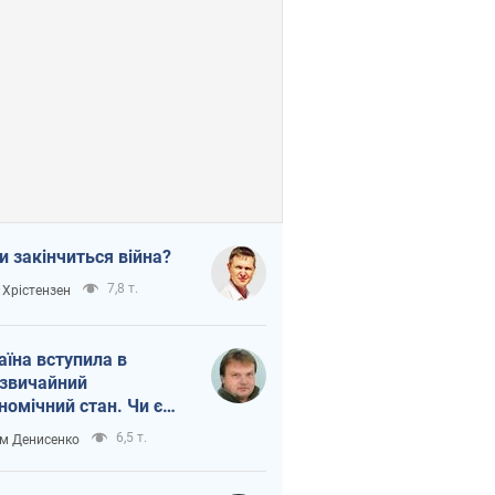
и закінчиться війна?
7,8 т.
 Хрістензен
аїна вступила в
звичайний
номічний стан. Чи є
тло вкінці тунелю?
6,5 т.
м Денисенко