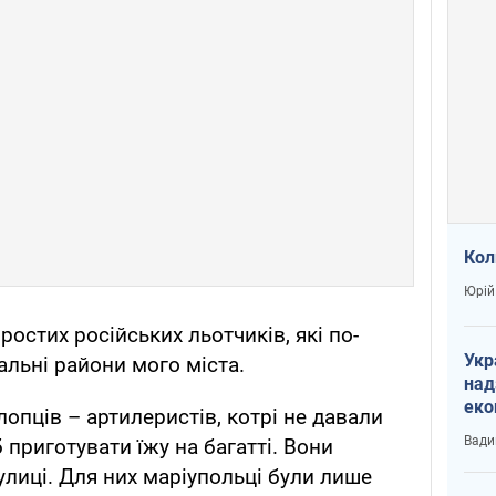
Кол
Юрій
остих російських льотчиків, які по-
Укр
льні райони мого міста.
над
еко
опців – артилеристів, котрі не давали
сві
Вади
 приготувати їжу на багатті. Вони
вулиці. Для них маріупольці були лише