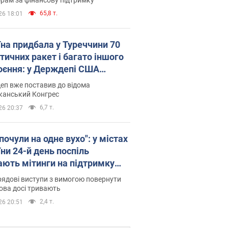
65,8 т.
26 18:01
їна придбала у Туреччини 70
тичних ракет і багато іншого
оєння: у Держдепі США
люднили список
еп вже поставив до відома
канський Конгрес
6,7 т.
26 20:37
почули на одне вухо": у містах
ни 24-й день поспіль
ають мітинги на підтримку
рова. Фото і відео
ядові виступи з вимогою повернути
ова досі тривають
2,4 т.
26 20:51