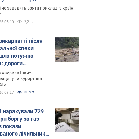
і не завадить взяти приклад із країн
и
2,2 т.
26 05:10
рикарпатті після
альної спеки
шла потужна
а: дороги
творились на
 накрила Івано-
. Відео
івщину та курортний
ель
30,9 т.
26 09:27
і нарахували 729
грн боргу за газ
з покази
ованого лічильника: