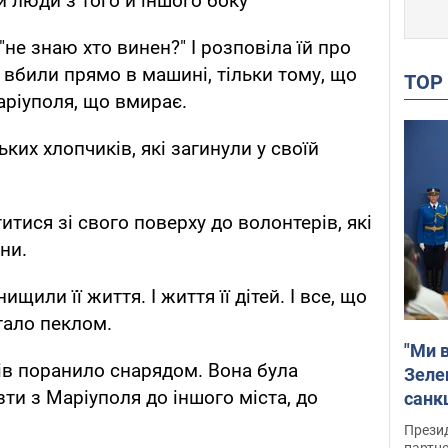
и люди з того й іншого боку"
"не знаю хто винен?" І розповіла їй про
и вбили прямо в машині, тільки тому, що
TO
Маріуполя, що вмирає.
ких хлопчиків, які загинули у своїй
итися зі свого поверху до волонтерів, які
ни.
нищили її життя. І життя її дітей. І все, що
стало пеклом.
"Ми в
ів поранило снарядом. Вона була
Зеле
зти з Маріуполя до іншого міста, до
санкц
Прези
партне