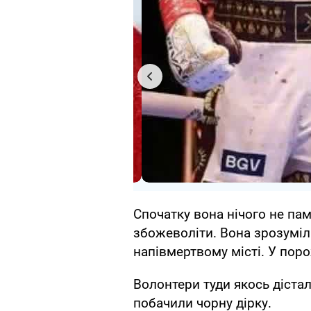
Спочатку вона нічого не пам'
збожеволіти. Вона зрозуміла
напівмертвому місті. У поро
Волонтери туди якось дістали
побачили чорну дірку.