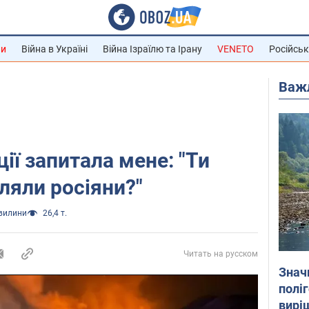
ни
Війна в Україні
Війна Ізраїлю та Ірану
VENETO
Російськ
Важ
ції запитала мене: "Ти
ляли росіяни?"
хвилини
26,4 т.
Читать на русском
Знач
полі
вирі