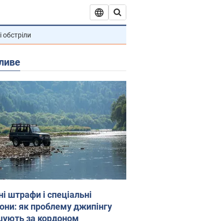
і обстріли
ливе
ні штрафи і спеціальні
гони: як проблему джипінгу
шують за кордоном