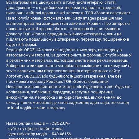
Всі матеріали на цьому сайті, в тому числі інтерв’ю, статті,
дослідження – є службовими творами журналістів редакції,
виключні майнові права на які належать ТОВ «Золота середина».
На всі опубліковані фотоматеріали Getty Images редакція має
майнові права, які захищаються законом України «Про авторські
права та суміжні права», ніхто не має права без письмового
дозволу ТОВ «Золота середина» їх використовувати, вони не
підлягають подальшому відтворенню, перекладу, поширенню в
будь-якій формі.
Редакція OBOZ.UA може не поділяти точку зору, викладену в
авторському матеріалі. За достовірність інформації, опублікованої
в рекламних матеріалах, відповідальність несе рекламодавець.
Заборонено використання матеріалів розміщених на цьому сайті,
хоч із зазначенням гіперпосилання на сторінку цього сайту,
логотипу OBOZ.UA або будь-якого іншого згадування, але без
письмового дозволу Редакції/ТОВ «Золота середина»
Незаконним використанням матеріалів буде вважатися: будь-яке
копiювання, публiкацiя, передрук, наступне поширення,
використання, переробка з використанням, включенням до
складу інших матеріалів, розповсюдження, адаптація, переклад
та інші подібні зміни матеріалу.
Назва онлайн медіа — «OBOZ.UA»
- суб'єкт у сфері онлайн медіа;
- ідентифікатор медіа — R40-06156;