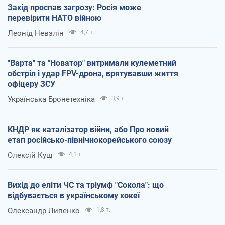
Захід проспав загрозу: Росія може
перевірити НАТО війною
Леонід Невзлін
4,7 т.
"Варта" та "Новатор" витримали кулеметний
обстріл і удар FPV-дрона, врятувавши життя
офіцеру ЗСУ
Українська Бронетехніка
3,9 т.
КНДР як каталізатор війни, або Про новий
етап російсько-північнокорейського союзу
Олексій Кущ
4,1 т.
Вихід до еліти ЧС та тріумф "Сокола": що
відбувається в українському хокеї
Олександр Липенко
1,8 т.