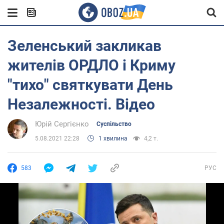
Зеленський закликав
жителів ОРДЛО і Криму
"тихо" святкувати День
Незалежності. Відео
Юрій Сергієнко
Суспільство
5.08.2021 22:28
1 хвилина
4,2 т.
583
РУС