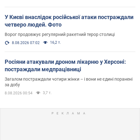
У Києві внаслідок російської атаки постраждали
четверо людей. Фото
Ворог продовжує регулярний ракетний терор столиці
16,2 т.
8.08.2026 07:02
Росіяни атакували дроном лікарню у Херсоні:
постраждали медпрацівниці
Загалом постраждали чотири жінки – і вони не єдині поранені
за добу
3,7 т.
8.08.2026 00:54