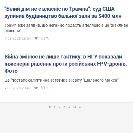
"Білий дім не є власністю Трампа": суд США
зупинив будівництво бальної зали за $400 млн
Трамп вже заявив, що негайно подасть апеляцію а це "жахливе
рішення"
2,2 т.
7.08.2026 23:54
Війна змінює не лише тактику: в НГУ показали
інженерні рішення проти російських FPV-дронів.
Фото
Це "постапокаліптична естетика зі світу "Шаленого Макса"
8,1 т.
7.08.2026 23:47