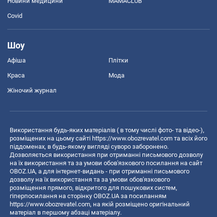
Новини медицини
MAMACLUB
Covid
Шоу
Афіша
Плітки
Краса
Мода
Жіночий журнал
Використання будь-яких матеріалів ( в тому числі фото- та відео-),
розміщених на цьому сайті
https://www.obozrevatel.com
та всіх його
піддоменах, в будь-якому вигляді суворо заборонено.
Дозволяється використання при отриманні письмового дозволу
на їх використання та за умови обов'язкового посилання на сайт
OBOZ.UA, а для інтернет-видань - при отриманні письмового
дозволу на їх використання та за умови обов'язкового
розміщення прямого, відкритого для пошукових систем,
гіперпосилання на сторінку OBOZ.UA за посиланням
https://www.obozrevatel.com
, на якій розміщено оригінальний
матеріал в першому абзаці матеріалу.