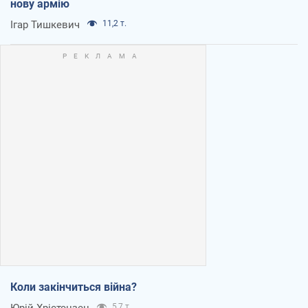
нову армію
Ігар Тишкевич
11,2 т.
Коли закінчиться війна?
Юрій Хрістензен
5,7 т.