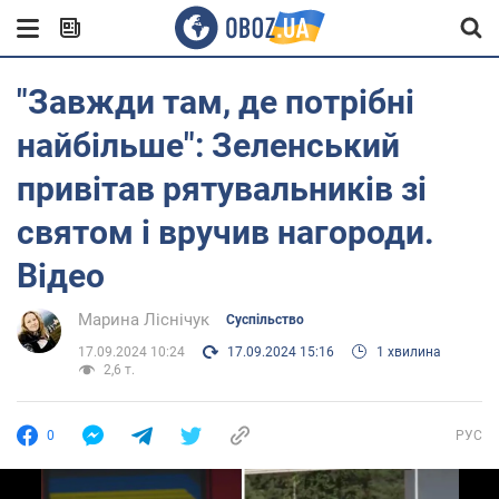
"Завжди там, де потрібні
найбільше": Зеленський
привітав рятувальників зі
святом і вручив нагороди.
Відео
Марина Ліснічук
Суспільство
17.09.2024 10:24
17.09.2024 15:16
1 хвилина
2,6 т.
0
РУС