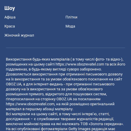
Шоу
Афіша
Плітки
Краса
Мода
Жіночий журнал
Використання будь-яких матеріалів ( в тому числі фото- та відео-),
розміщених на цьому сайті
https://www.obozrevatel.com
та всіх його
піддоменах, в будь-якому вигляді суворо заборонено.
Дозволяється використання при отриманні письмового дозволу
на їх використання та за умови обов'язкового посилання на сайт
OBOZ.UA, а для інтернет-видань - при отриманні письмового
дозволу на їх використання та за умови обов'язкового
розміщення прямого, відкритого для пошукових систем,
гіперпосилання на сторінку OBOZ.UA за посиланням
https://www.obozrevatel.com
, на якій розміщено оригінальний
матеріал в першому абзаці матеріалу.
Всі матеріали на цьому сайті, в тому числі інтерв’ю, статті,
дослідження – є службовими творами журналістів редакції,
виключні майнові права на які належать ТОВ «Золота середина».
На всі опубліковані фотоматеріали Getty Images редакція має