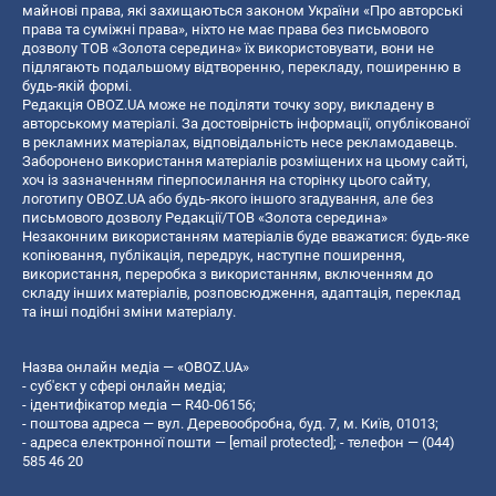
майнові права, які захищаються законом України «Про авторські
права та суміжні права», ніхто не має права без письмового
дозволу ТОВ «Золота середина» їх використовувати, вони не
підлягають подальшому відтворенню, перекладу, поширенню в
будь-якій формі.
Редакція OBOZ.UA може не поділяти точку зору, викладену в
авторському матеріалі. За достовірність інформації, опублікованої
в рекламних матеріалах, відповідальність несе рекламодавець.
Заборонено використання матеріалів розміщених на цьому сайті,
хоч із зазначенням гіперпосилання на сторінку цього сайту,
логотипу OBOZ.UA або будь-якого іншого згадування, але без
письмового дозволу Редакції/ТОВ «Золота середина»
Незаконним використанням матеріалів буде вважатися: будь-яке
копiювання, публiкацiя, передрук, наступне поширення,
використання, переробка з використанням, включенням до
складу інших матеріалів, розповсюдження, адаптація, переклад
та інші подібні зміни матеріалу.
Назва онлайн медіа — «OBOZ.UA»
- суб'єкт у сфері онлайн медіа;
- ідентифікатор медіа — R40-06156;
- поштова адреса — вул. Деревообробна, буд. 7, м. Київ, 01013;
- адреса електронної пошти —
[email protected]
; - телефон — (044)
585 46 20