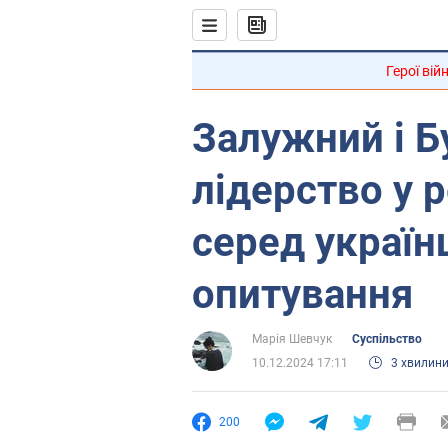
Герої вій
Залужний і Б
лідерство у 
серед українц
опитування
Марія Шевчук
Суспільство
10.12.2024 17:11
3 хвилин
200