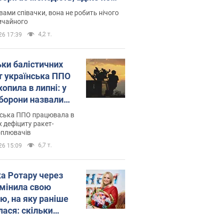
дітей
вами співачки, вона не робить нічого
ичайного
4,2 т.
26 17:39
ьки балістичних
т українська ППО
опила в липні: у
борони назвали
у
нська ППО працювала в
 дефіциту ракет-
оплювачів
6,7 т.
26 15:09
ка Ротару через
змінила свою
ю, на яку раніше
лася: скільки