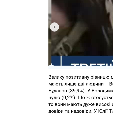
Велику позитивну різницю м
мають лише дві людини – В
Буданов (39,9%). У Володи
нулю (0,2%). Що ж стосуєтьс
то вони мають дуже високі 
довіри та недовіри. У Юлії 