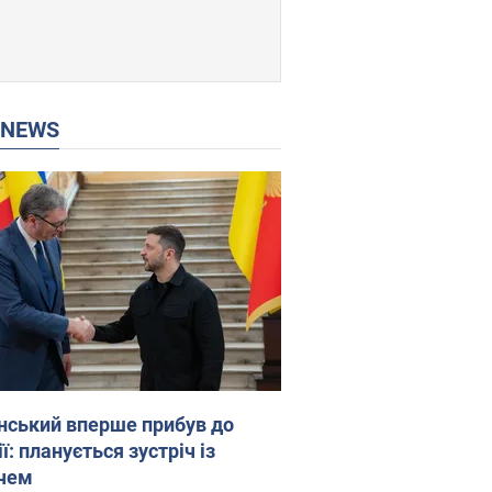
P NEWS
нський вперше прибув до
ї: планується зустріч із
чем