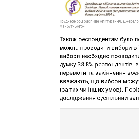
Також респондентам було п
можна проводити вибори в У
вибори необхідно проводити
думку 38,8% респондентів, 
перемоги та закінчення воє
вважають, що вибори можуть
(за тих чи інших умов). По
дослідження суспільний запи