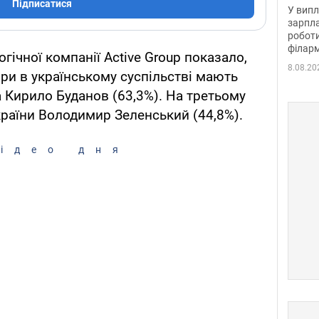
отри
Підписатися
У випл
зарпла
роботи
філарм
гічної компанії Active Group показало,
8.08.20
ри в українському суспільстві мають
а Кирило Буданов (63,3%). На третьому
країни Володимир Зеленський (44,8%).
ідео дня