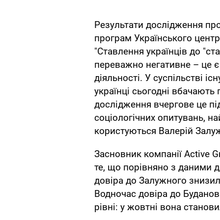
Результати дослідження пр
програм Українського центр
"Ставлення українців до "ст
переважно негативне – це є
діяльності. У суспільстві іс
українці сьогодні вбачають 
дослідження вчергове це пі
соціологічних опитувань, н
користуються Валерій Залуж
Засновник компанії Active 
те, що порівняно з даними 
довіра до Залужного знизил
Водночас довіра до Будано
рівні: у жовтні вона станови