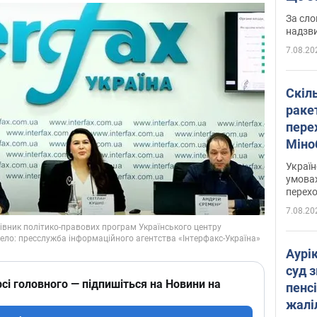
має 
За сло
надзв
7.08.20
Скіл
раке
перех
Міно
цифр
Украї
умовах
перех
7.08.20
Аурі
суд 
сі головного — підпишіться на Новини на
пенсі
жалі