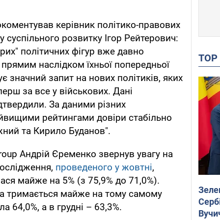
окоментував керівник політико-правових
у суспільного розвитку Ігор Рейтерович:
арих" політичних фігур вже давно
TO
 прямим наслідком їхньої попередньої
нує значний запит на нових політиків, яких
перш за все у військових. Дані
дтвердили. За даними різних
айвищими рейтингами довіри стабільно
ний та Кирило Буданов".
Group Андрій Єременко звернув увагу на
дослідження,
проведеного у жовтні
,
ася майже на 5% (з 75,9% до 71,0%).
Зеле
ва тримається майже на тому самому
Сербі
ла 64,0%, а в грудні – 63,3%.
Вучи