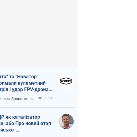
рта" та "Новатор"
римали кулеметний
тріл і удар FPV-дрона,
тувавши життя
1,5 т.
їнська Бронетехніка
церу ЗСУ
Р як каталізатор
ни, або Про новий етап
ійсько-
нічнокорейського