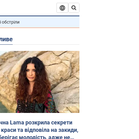
і обстріли
ливе
ічна Lama розкрила секрети
 краси та відповіла на закиди,
берігає молодість, адже не