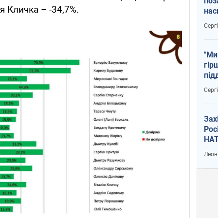
поз
я Кличка – -34,7%.
нас
тем
Серг
"Ми
гір
під
рак
Серг
Зах
Рос
НАТ
Леон