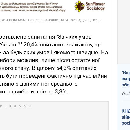
оставлено запитання "За яких умов
країні?" 20,4% опитаних вважають, що
 за будь-яких умов і якомога швидше. На
вибори можливі лише після остаточної
нного стану. В цілому 54,3% опитаних
"Ва
 бути проведені фактично під час війни
вит
рівняно з даними попереднього
обс
вря
т на вибори зріс на 3,3%.
Укра
офі
КНД
вій
рос
пів