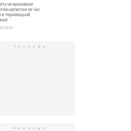
мувала співачка
ату не врахували
тню артистки за час
 в Чернівецькій
онії
26 04:01