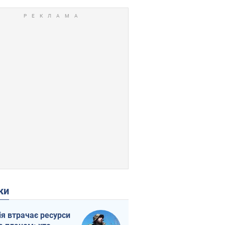
ки
ія втрачає ресурси