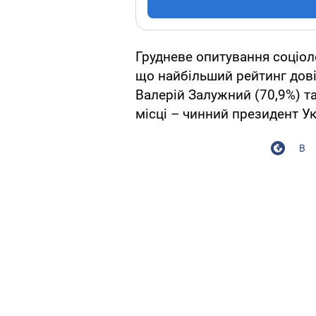
Грудневе опитування соціоло
що найбільший рейтинг дові
Валерій Залужний (70,9%) т
місці – чинний президент У
В