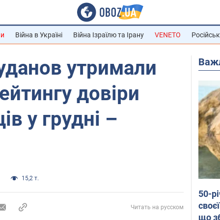
ни
Війна в Україні
Війна Ізраїлю та Ірану
VENETO
Російськ
Важ
уданов утримали
рейтингу довіри
ів у грудні –
и
15,2 т.
50-р
своєї
Читать на русском
що з