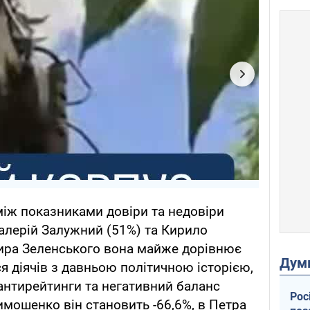
іж показниками довіри та недовіри
алерій Залужний (51%) та Кирило
мира Зеленського вона майже дорівнює
Дум
я діячів з давньою політичною історією,
антирейтинги та негативний баланс
Рос
Тимошенко він становить -66,6%, в Петра