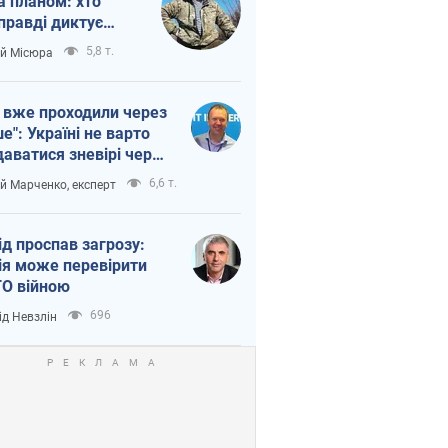
а планом: хто
правді диктує
п війни
5,8 т.
ій Місюра
 вже проходили через
ше": Україні не варто
даватися зневірі через
етний терор
6,6 т.
ій Марченко, експерт
ід проспав загрозу:
ія може перевірити
О війною
696
ід Невзлін