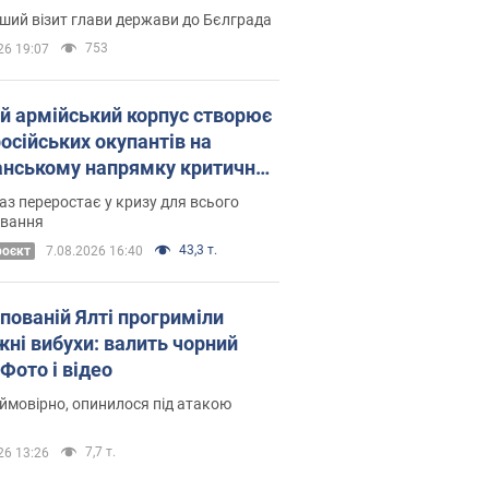
Це перший візит глави держави до Бєлграда
753
26 19:07
ій армійський корпус створює
російських окупантів на
нському напрямку критичний
омфорт: як це вдалося
аз переростає у кризу для всього
овання
43,3 т.
роєкт
7.08.2026 16:40
упованій Ялті прогриміли
жні вибухи: валить чорний
Фото і відео
 ймовірно, опинилося під атакою
7,7 т.
26 13:26