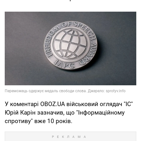
У коментарі OBOZ.UA військовий оглядач "ІС"
Юрій Карін зазначив, що "Iнформаційному
спротиву" вже 10 років.