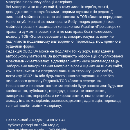
матеріал в першому абзаці матеріалу.
Всі матеріали на цьому сайті, в тому числі інтерв’ю, статті,
дослідження – є службовими творами журналістів редакції,
виключні майнові права на які належать ТОВ «Золота середина».
На всі опубліковані фотоматеріали Getty Images редакція має
майнові права, які захищаються законом України «Про авторські
права та суміжні права», ніхто не має права без письмового
дозволу ТОВ «Золота середина» їх використовувати, вони не
підлягають подальшому відтворенню, перекладу, поширенню в
будь-якій формі.
Редакція OBOZ.UA може не поділяти точку зору, викладену в
авторському матеріалі. За достовірність інформації, опублікованої
в рекламних матеріалах, відповідальність несе рекламодавець.
Заборонено використання матеріалів розміщених на цьому сайті,
хоч із зазначенням гіперпосилання на сторінку цього сайту,
логотипу OBOZ.UA або будь-якого іншого згадування, але без
письмового дозволу Редакції/ТОВ «Золота середина»
Незаконним використанням матеріалів буде вважатися: будь-яке
копiювання, публiкацiя, передрук, наступне поширення,
використання, переробка з використанням, включенням до
складу інших матеріалів, розповсюдження, адаптація, переклад
та інші подібні зміни матеріалу.
Назва онлайн медіа — «OBOZ.UA»
- суб'єкт у сфері онлайн медіа;
- ідентифікатор медіа — R40-06156;