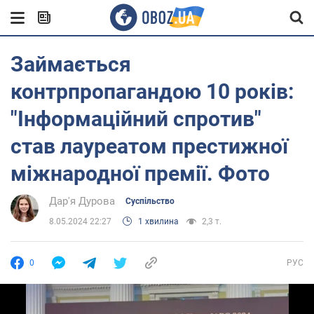
Займається
контрпропагандою 10 років:
"Інформаційний спротив"
став лауреатом престижної
міжнародної премії. Фото
Дар'я Дурова
Суспільство
8.05.2024 22:27
1 хвилина
2,3 т.
0
РУС