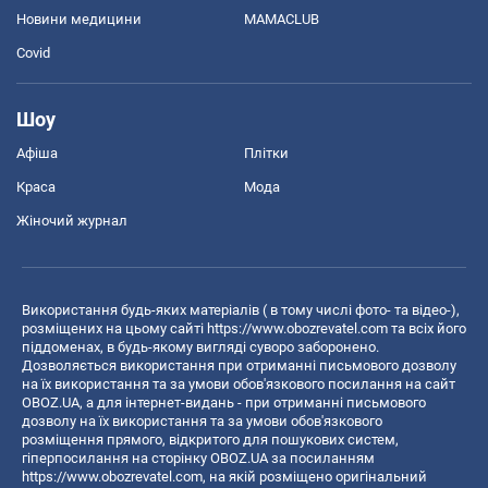
Новини медицини
MAMACLUB
Covid
Шоу
Афіша
Плітки
Краса
Мода
Жіночий журнал
Використання будь-яких матеріалів ( в тому числі фото- та відео-),
розміщених на цьому сайті
https://www.obozrevatel.com
та всіх його
піддоменах, в будь-якому вигляді суворо заборонено.
Дозволяється використання при отриманні письмового дозволу
на їх використання та за умови обов'язкового посилання на сайт
OBOZ.UA, а для інтернет-видань - при отриманні письмового
дозволу на їх використання та за умови обов'язкового
розміщення прямого, відкритого для пошукових систем,
гіперпосилання на сторінку OBOZ.UA за посиланням
https://www.obozrevatel.com
, на якій розміщено оригінальний