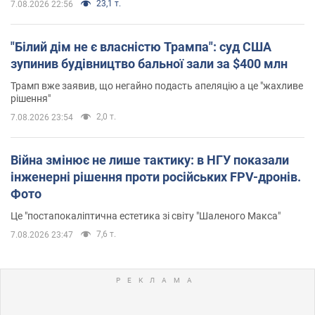
23,1 т.
7.08.2026 22:56
"Білий дім не є власністю Трампа": суд США
зупинив будівництво бальної зали за $400 млн
Трамп вже заявив, що негайно подасть апеляцію а це "жахливе
рішення"
2,0 т.
7.08.2026 23:54
Війна змінює не лише тактику: в НГУ показали
інженерні рішення проти російських FPV-дронів.
Фото
Це "постапокаліптична естетика зі світу "Шаленого Макса"
7,6 т.
7.08.2026 23:47