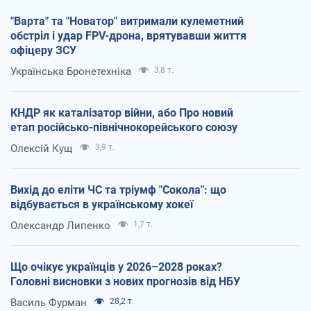
"Варта" та "Новатор" витримали кулеметний
обстріл і удар FPV-дрона, врятувавши життя
офіцеру ЗСУ
Українська Бронетехніка
3,8 т.
КНДР як каталізатор війни, або Про новий
етап російсько-північнокорейського союзу
Олексій Кущ
3,9 т.
Вихід до еліти ЧС та тріумф "Сокола": що
відбувається в українському хокеї
Олександр Липенко
1,7 т.
Що очікує українців у 2026–2028 роках?
Головні висновки з нових прогнозів від НБУ
Василь Фурман
28,2 т.