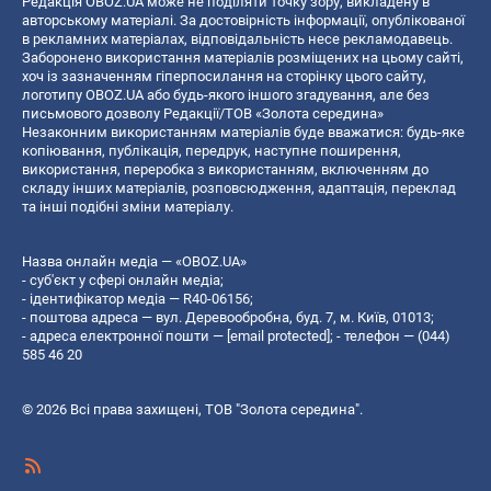
Редакція OBOZ.UA може не поділяти точку зору, викладену в
авторському матеріалі. За достовірність інформації, опублікованої
в рекламних матеріалах, відповідальність несе рекламодавець.
Заборонено використання матеріалів розміщених на цьому сайті,
хоч із зазначенням гіперпосилання на сторінку цього сайту,
логотипу OBOZ.UA або будь-якого іншого згадування, але без
письмового дозволу Редакції/ТОВ «Золота середина»
Незаконним використанням матеріалів буде вважатися: будь-яке
копiювання, публiкацiя, передрук, наступне поширення,
використання, переробка з використанням, включенням до
складу інших матеріалів, розповсюдження, адаптація, переклад
та інші подібні зміни матеріалу.
Назва онлайн медіа — «OBOZ.UA»
- суб'єкт у сфері онлайн медіа;
- ідентифікатор медіа — R40-06156;
- поштова адреса — вул. Деревообробна, буд. 7, м. Київ, 01013;
- адреса електронної пошти —
[email protected]
; - телефон — (044)
585 46 20
© 2026 Всі права захищені, ТОВ "Золота середина".