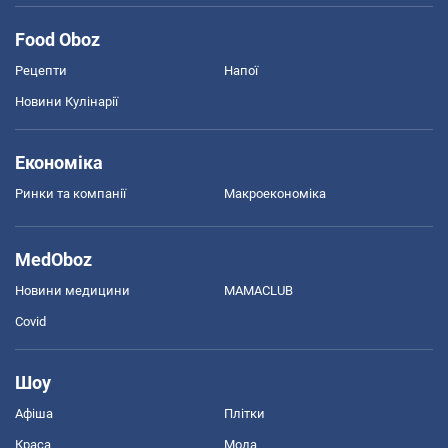
Food Oboz
Рецепти
Напої
Новини Кулінарії
Економіка
Ринки та компанії
Макроекономіка
MedOboz
Новини медицини
MAMACLUB
Covid
Шоу
Афіша
Плітки
Краса
Мода