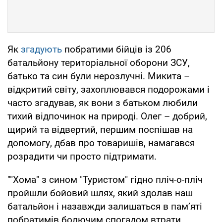
Як
згадують
побратими бійців із 206
батальйону територіальної оборони ЗСУ,
батько та син були нерозлучні. Микита –
відкритий світу, захоплювався подорожами і
часто згадував, як вони з батьком любили
тихий відпочинок на природі. Олег – добрий,
щирий та відвертий, першим поспішав на
допомогу, дбав про товаришів, намагався
розрадити чи просто підтримати.
""Хома" з сином "Туристом" гідно пліч-о-пліч
пройшли бойовий шлях, який здолав наш
батальйон і назавжди залишаться в пам’яті
побратимів болючим спогадом втрати.