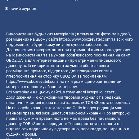
Жіночий журнал
Використання будь-яких матеріалів ( в тому числі фото- та відео-),
розміщених на цьому сайті
https://www.obozrevatel.com
та всіх його
піддоменах, в будь-якому вигляді суворо заборонено.
Дозволяється використання при отриманні письмового дозволу
на їх використання та за умови обов'язкового посилання на сайт
OBOZ.UA, а для інтернет-видань - при отриманні письмового
дозволу на їх використання та за умови обов'язкового
розміщення прямого, відкритого для пошукових систем,
гіперпосилання на сторінку OBOZ.UA за посиланням
https://www.obozrevatel.com
, на якій розміщено оригінальний
матеріал в першому абзаці матеріалу.
Всі матеріали на цьому сайті, в тому числі інтерв’ю, статті,
дослідження – є службовими творами журналістів редакції,
виключні майнові права на які належать ТОВ «Золота середина».
На всі опубліковані фотоматеріали Getty Images редакція має
майнові права, які захищаються законом України «Про авторські
права та суміжні права», ніхто не має права без письмового
дозволу ТОВ «Золота середина» їх використовувати, вони не
підлягають подальшому відтворенню, перекладу, поширенню в
будь-якій формі.