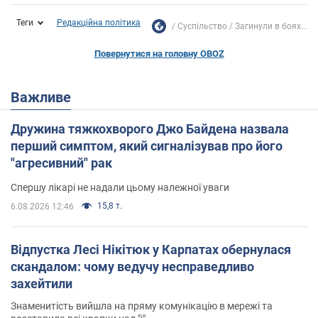
Теги
Редакційна політика
Суспільство
Загинули в боях...
Повернутися на головну OBOZ
Важливе
Дружина тяжкохворого Джо Байдена назвала
перший симптом, який сигналізував про його
"агресивний" рак
Спершу лікарі не надали цьому належної уваги
15,8 т.
6.08.2026 12:46
Відпустка Лесі Нікітюк у Карпатах обернулася
скандалом: чому ведучу несправедливо
захейтили
Знаменитість вийшла на пряму комунікацію в мережі та