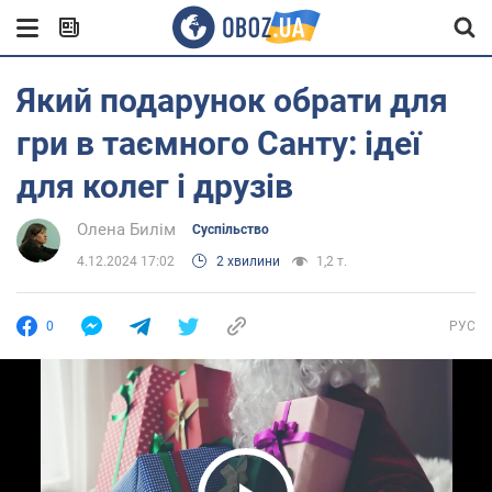
Який подарунок обрати для
гри в таємного Санту: ідеї
для колег і друзів
Олена Билім
Суспільство
4.12.2024 17:02
2 хвилини
1,2 т.
0
РУС