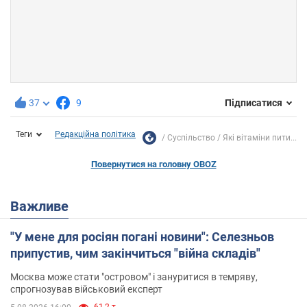
37
9
Підписатися
Теги
Редакційна політика
Суспільство
Які вітаміни пити...
Повернутися на головну OBOZ
Важливе
"У мене для росіян погані новини": Селезньов
припустив, чим закінчиться "війна складів"
Москва може стати "островом" і зануритися в темряву,
спрогнозував військовий експерт
61,2 т.