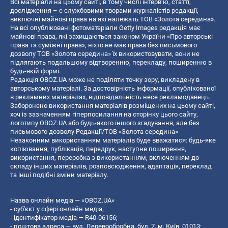
Всі матеріали на цьому сайті, в тому числі інтерв’ю, статті,
дослідження – є службовими творами журналістів редакції,
виключні майнові права на які належать ТОВ «Золота середина».
На всі опубліковані фотоматеріали Getty Images редакція має
майнові права, які захищаються законом України «Про авторські
права та суміжні права», ніхто не має права без письмового
дозволу ТОВ «Золота середина» їх використовувати, вони не
підлягають подальшому відтворенню, перекладу, поширенню в
будь-якій формі.
Редакція OBOZ.UA може не поділяти точку зору, викладену в
авторському матеріалі. За достовірність інформації, опублікованої
в рекламних матеріалах, відповідальність несе рекламодавець.
Заборонено використання матеріалів розміщених на цьому сайті,
хоч із зазначенням гіперпосилання на сторінку цього сайту,
логотипу OBOZ.UA або будь-якого іншого згадування, але без
письмового дозволу Редакції/ТОВ «Золота середина»
Незаконним використанням матеріалів буде вважатися: будь-яке
копiювання, публiкацiя, передрук, наступне поширення,
використання, переробка з використанням, включенням до
складу інших матеріалів, розповсюдження, адаптація, переклад
та інші подібні зміни матеріалу.
Назва онлайн медіа — «OBOZ.UA»
- суб'єкт у сфері онлайн медіа;
- ідентифікатор медіа — R40-06156;
- поштова адреса — вул. Деревообробна, буд. 7, м. Київ, 01013;