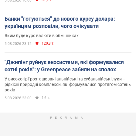
5.08.2026 16:00
Банки "готуються" до нового курсу долара:
українцям розповіли, чого очікувати
Яким буде курс валюти в обмінниках
120,8 т.
5.08.2026 23:12
"Джипінг руйнує екосистеми, які формувалися
сотні років": у Greenpeace забили на сполох
У високогір'ї розташовані альпійські та субальпійські луки –
рідкісні природні комплекси, які формувалися протягом сотень
років
1,6 т.
5.08.2026 23:00