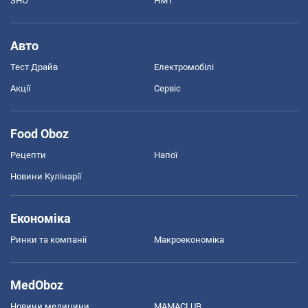
ЗНО
НМТ
Авто
Тест Драйв
Електромобілі
Акції
Сервіс
Food Oboz
Рецепти
Напої
Новини Кулінарії
Економіка
Ринки та компанії
Макроекономіка
MedOboz
Новини медицини
MAMACLUB