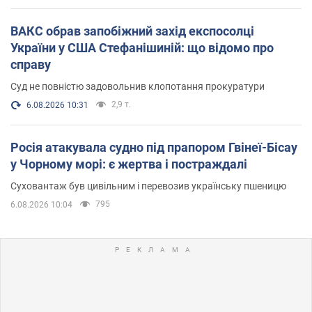
ВАКС обрав запобіжний захід експосолці
України у США Стефанішиній: що відомо про
справу
Суд не повністю задовольнив клопотання прокуратури
2,9 т.
6.08.2026 10:31
Росія атакувала судно під прапором Гвінеї-Бісау
у Чорному морі: є жертва і постраждалі
Суховантаж був цивільним і перевозив українську пшеницю
795
6.08.2026 10:04