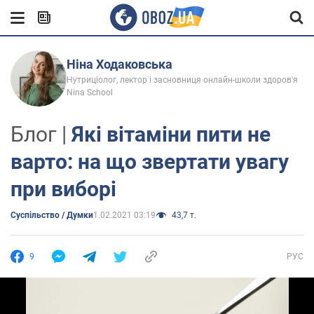
Ніна Ходаковська
Нутриціолог, лектор і засновниця онлайн-школи здоров'я
Nina School
Блог |
Які вітаміни пити не
варто: на що звертати увагу
при виборі
Суспільство / Думки
1.02.2021 03:19
43,7 т.
9
РУС