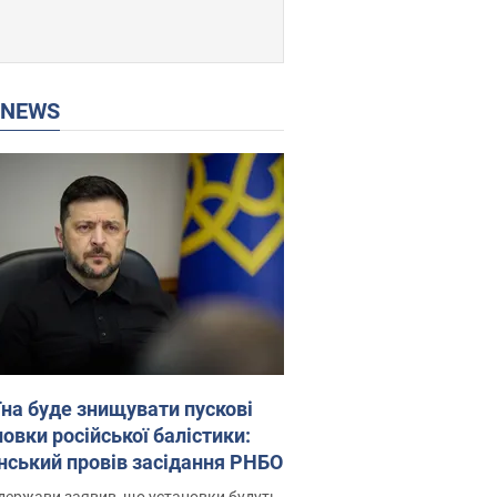
P NEWS
їна буде знищувати пускові
овки російської балістики:
нський провів засідання РНБО
держави заявив, що установки будуть