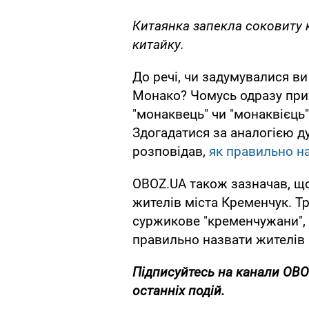
Китаянка запекла соковиту к
китайку.
До речі, чи задумувалися ви
Монако? Чомусь одразу прих
"монаквець" чи "монаквієць", 
Здогадатися за аналогією 
розповідав,
як правильно н
OBOZ.UA також зазначав, що
жителів міста Кременчук. Тр
суржикове "кременчужани", у
правильно назвати жителів
Підписуйтесь на канали OB
останніх подій.