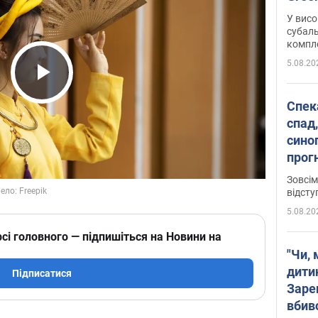
У висо
субаль
комплек
сотень
5.08.20
Play Video
Спека
спад,
сино
прог
змін
Зовсім
відсту
5.08.20
сі головного — підпишіться на Новини на
"Чи, 
дити
Підписатися
Заре
вбив