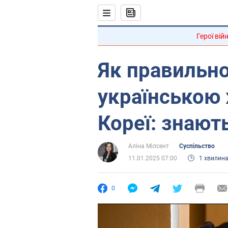
Герої вій
Як правильно
українською 
Кореї: знають
Аліна Мілсент
Суспільство
11.01.2025 07:00
1 хвилин
0