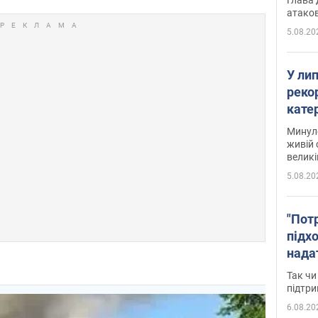
атаков
5.08.20
У ли
рекор
кате
опри
Минуло
живій 
великі
5.08.20
"Пот
підх
нада
дост
Так чи
прим
підтр
6.08.20