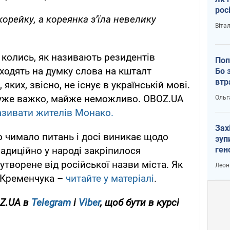
рос
орейку, а кореянка з’їла невелику
Віта
 колись, як називають резидентів
Поп
одять на думку слова на кшталт
Бо 
втр
яких, звісно, не існує в українській мові.
дуже важко, майже неможливо. OBOZ.UA
Ольг
азивати жителів Монако.
Зах
 чимало питань і досі виникає щодо
зуп
ген
адиційно у народі закріпилося
творене від російської назви міста. Як
Леон
 Кременчука –
читайте у матеріалі
.
OZ.UA в
Telegram
і
Viber
, щоб бути в курсі