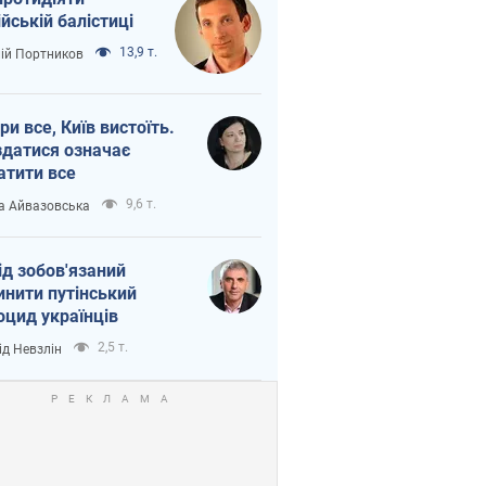
ійській балістиці
13,9 т.
лій Портников
ри все, Київ вистоїть.
здатися означає
атити все
9,6 т.
а Айвазовська
ід зобов'язаний
инити путінський
оцид українців
2,5 т.
ід Невзлін