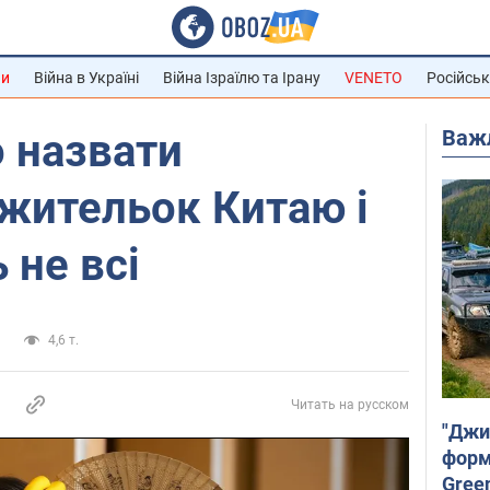
ни
Війна в Україні
Війна Ізраїлю та Ірану
VENETO
Російськ
Важ
 назвати
жительок Китаю і
 не всі
а
4,6 т.
Читать на русском
"Джи
форму
Gree