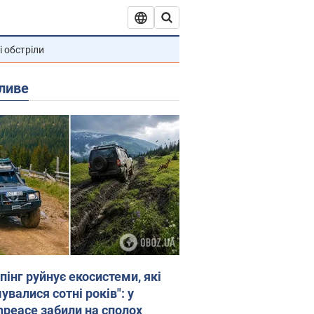
і обстріли
ливе
пінг руйнує екосистеми, які
валися сотні років": у
npeace забили на сполох