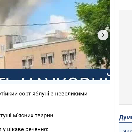
тійкий сорт яблуні з невеликими
туші м’ясних тварин.
Дум
 у цікаве речення:
Як 