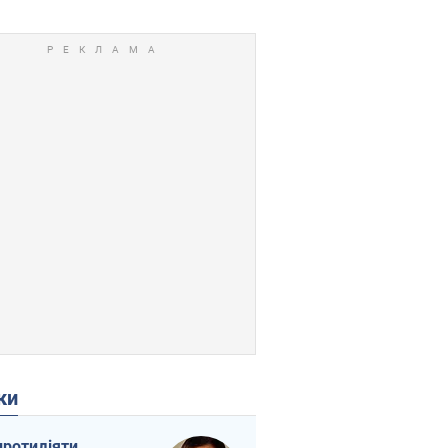
ки
протидіяти