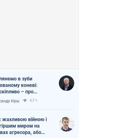
лянемо в зуби
ованому коневі:
скіпливо – про
омогу Україні
4,7 т.
сандр Кірш
 жахливою війною і
гіршим миром на
вах агресора, або