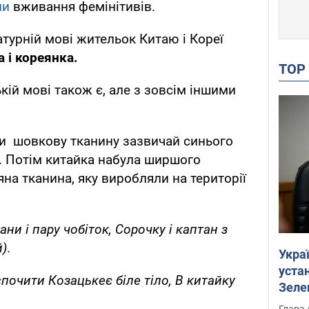
ли
вживання фемінітивів.
ратурній мові жительок Китаю і Кореї
 і кореянка.
TO
ькій мові також є, але з зовсім іншими
и шовкову тканину зазвичай синього
. Потім китайка набула ширшого
яна тканина, яку виробляли на території
ни і пару чобіток, Сорочку і каптан з
).
Укра
устан
спочити Козацькеє біле тіло, В китайку
Зеле
Глава 