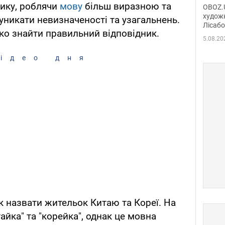
диси
сику, роблячи
мову
більш виразною та
OBOZ.U
Горсь
художн
никати невизначеності та узагальнень.
Лісабо
Дмит
ко знайти правильний відповідник.
в По
5.08.20
ідео дня
к назвати жительок Китаю та Кореї. На
айка" та "корейка", однак це мовна