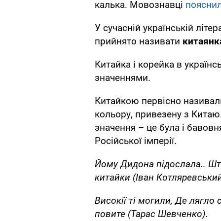
калька. Мовознавці
поясни
У сучасній українській літе
прийнято називати
китаянка
Китайка і корейка в українс
значеннями.
Китайкою первісно називал
кольору, привезену з Китаю
значення – це була і бавовн
Російської імперії.
Йому Дидона підослала.. Шта
китайки (Іван Котляревський
Високії ті могили, Де лягло 
повите (Тарас Шевченко).