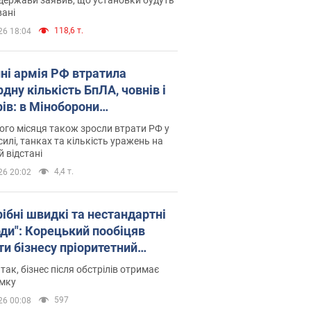
ані
118,6 т.
26 18:04
пні армія РФ втратила
дну кількість БпЛА, човнів і
рів: в Міноборони
люднили статистику
го місяця також зросли втрати РФ у
силі, танках та кількість уражень на
й відстані
4,4 т.
26 20:02
рібні швидкі та нестандартні
оди": Корецький пообіцяв
ти бізнесу пріоритетний
уп до наявних складських
 так, бізнес після обстрілів отримає
іщень
имку
597
26 00:08