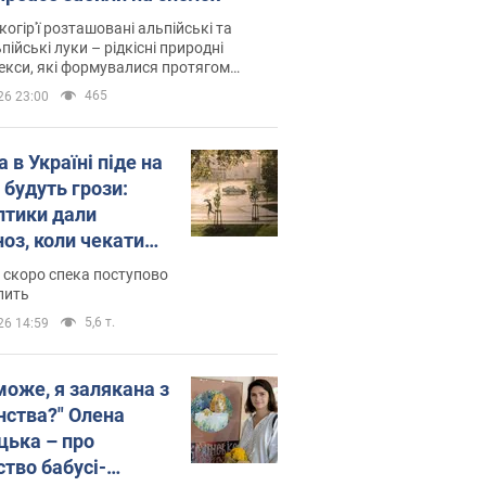
когір'ї розташовані альпійські та
пійські луки – рідкісні природні
си, які формувалися протягом
 років
465
26 23:00
 в Україні піде на
 будуть грози:
птики дали
ноз, коли чекати
и погоди
 скоро спека поступово
пить
5,6 т.
26 14:59
може, я залякана з
нства?" Олена
цька – про
ство бабусі-