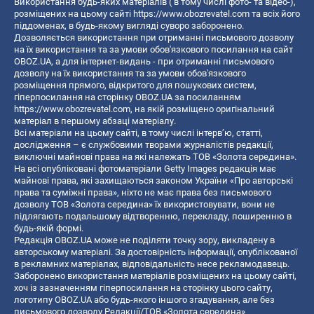
Використання будь-яких матеріалів ( в тому числі фото- та відео-),
розміщених на цьому сайті
https://www.obozrevatel.com
та всіх його
піддоменах, в будь-якому вигляді суворо заборонено.
Дозволяється використання при отриманні письмового дозволу
на їх використання та за умови обов'язкового посилання на сайт
OBOZ.UA, а для інтернет-видань - при отриманні письмового
дозволу на їх використання та за умови обов'язкового
розміщення прямого, відкритого для пошукових систем,
гіперпосилання на сторінку OBOZ.UA за посиланням
https://www.obozrevatel.com
, на якій розміщено оригінальний
матеріал в першому абзаці матеріалу.
Всі матеріали на цьому сайті, в тому числі інтерв’ю, статті,
дослідження – є службовими творами журналістів редакції,
виключні майнові права на які належать ТОВ «Золота середина».
На всі опубліковані фотоматеріали Getty Images редакція має
майнові права, які захищаються законом України «Про авторські
права та суміжні права», ніхто не має права без письмового
дозволу ТОВ «Золота середина» їх використовувати, вони не
підлягають подальшому відтворенню, перекладу, поширенню в
будь-якій формі.
Редакція OBOZ.UA може не поділяти точку зору, викладену в
авторському матеріалі. За достовірність інформації, опублікованої
в рекламних матеріалах, відповідальність несе рекламодавець.
Заборонено використання матеріалів розміщених на цьому сайті,
хоч із зазначенням гіперпосилання на сторінку цього сайту,
логотипу OBOZ.UA або будь-якого іншого згадування, але без
письмового дозволу Редакції/ТОВ «Золота середина»