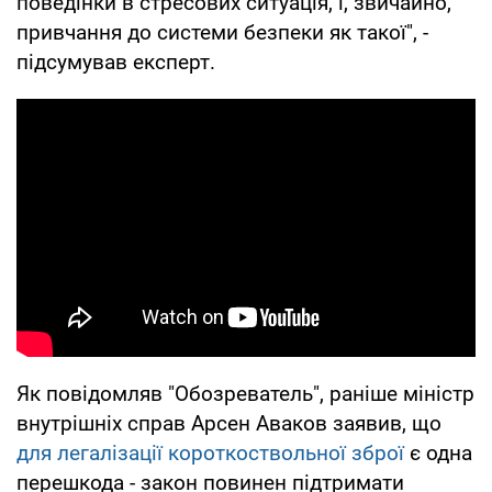
поведінки в стресових ситуація, і, звичайно,
привчання до системи безпеки як такої", -
підсумував експерт.
Як повідомляв "Обозреватель", раніше міністр
внутрішніх справ Арсен Аваков заявив, що
для легалізації короткоствольної зброї
є одна
перешкода - закон повинен підтримати