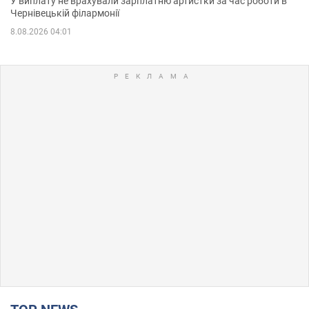
У виплату не врахували зарплатню артистки за час роботи в
Чернівецькій філармонії
8.08.2026 04:01