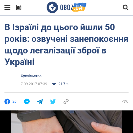
В Ізраїлі до цього йшли 50
років: озвучені занепокоєння
щодо легалізації зброї в
Україні
Суспільство
7.09.2017 07:39
21,7 т.
20
РУС