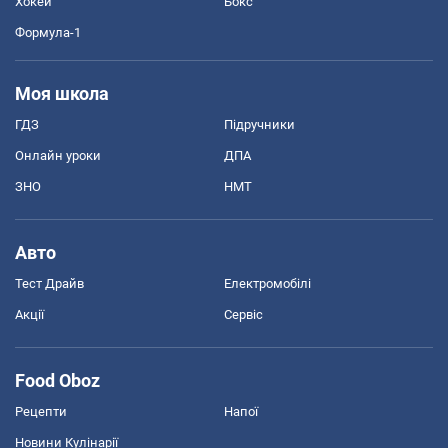
Хокей
Бокс
Формула-1
Моя школа
ГДЗ
Підручники
Онлайн уроки
ДПА
ЗНО
НМТ
Авто
Тест Драйв
Електромобілі
Акції
Сервіс
Food Oboz
Рецепти
Напої
Новини Кулінарії