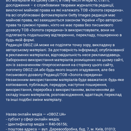
Всі матеріали на цьому сайті, в тому числі інтерв’ю, статті,
дослідження – є службовими творами журналістів редакції,
виключні майнові права на які належать ТОВ «Золота середина».
На всі опубліковані фотоматеріали Getty Images редакція має
майнові права, які захищаються законом України «Про авторські
права та суміжні права», ніхто не має права без письмового
дозволу ТОВ «Золота середина» їх використовувати, вони не
підлягають подальшому відтворенню, перекладу, поширенню в
будь-якій формі.
Редакція OBOZ.UA може не поділяти точку зору, викладену в
авторському матеріалі. За достовірність інформації, опублікованої
в рекламних матеріалах, відповідальність несе рекламодавець.
Заборонено використання матеріалів розміщених на цьому сайті,
хоч із зазначенням гіперпосилання на сторінку цього сайту,
логотипу OBOZ.UA або будь-якого іншого згадування, але без
письмового дозволу Редакції/ТОВ «Золота середина»
Незаконним використанням матеріалів буде вважатися: будь-яке
копiювання, публiкацiя, передрук, наступне поширення,
використання, переробка з використанням, включенням до
складу інших матеріалів, розповсюдження, адаптація, переклад
та інші подібні зміни матеріалу.
Назва онлайн медіа — «OBOZ.UA»
- суб'єкт у сфері онлайн медіа;
- ідентифікатор медіа — R40-06156;
- поштова адреса — вул. Деревообробна, буд. 7, м. Київ, 01013;