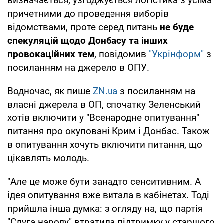
визначається, узгоджується логістика з усіма
причетними до проведення виборів
відомствами, проте серед питань
не буде
спекуляцій щодо Донбасу та інших
провокаційних тем
, повідомив
"Укрінформ"
з
посиланням на джерело в ОПУ.
Водночас, як пише
ZN.ua
з посиланням на
власні джерела в ОП, спочатку Зеленський
хотів включити у "Всенародне опитування"
питання про окуповані Крим і Донбас. Також
в опитування хочуть включити питання, що
цікавлять молодь.
"Але це може бути занадто сенситивним. А
ідея опитування вже витала в кабінетах. Тоді
прийшла інша думка: з огляду на, що партія
"Слуга народу" втратила підтримку у старшого