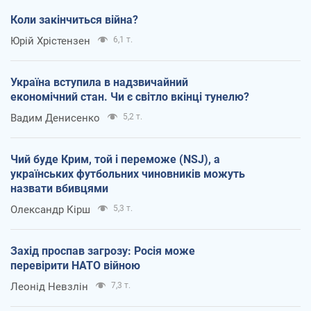
Коли закінчиться війна?
Юрій Хрістензен
6,1 т.
Україна вступила в надзвичайний
економічний стан. Чи є світло вкінці тунелю?
Вадим Денисенко
5,2 т.
Чий буде Крим, той і переможе (NSJ), а
українських футбольних чиновників можуть
назвати вбивцями
Олександр Кірш
5,3 т.
Захід проспав загрозу: Росія може
перевірити НАТО війною
Леонід Невзлін
7,3 т.