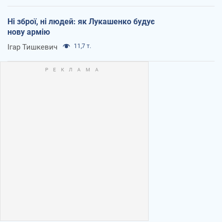
Ні зброї, ні людей: як Лукашенко будує
нову армію
Ігар Тишкевич
11,7 т.