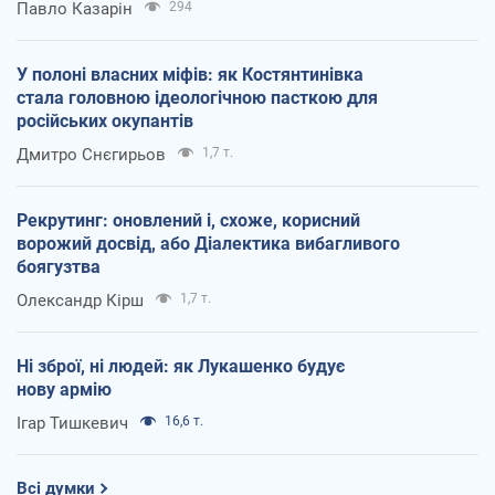
Павло Казарін
294
У полоні власних міфів: як Костянтинівка
стала головною ідеологічною пасткою для
російських окупантів
Дмитро Снєгирьов
1,7 т.
Рекрутинг: оновлений і, схоже, корисний
ворожий досвід, або Діалектика вибагливого
боягузтва
Олександр Кірш
1,7 т.
Ні зброї, ні людей: як Лукашенко будує
нову армію
Ігар Тишкевич
16,6 т.
Всі думки