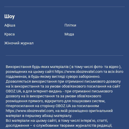
Шоу
Афіша
Плітки
Краса
Мода
Жіночий журнал
Використання будь-яких матеріалів ( в тому числі фото- та відео-),
розміщених на цьому сайті
https://www.obozrevatel.com
та всіх його
піддоменах, в будь-якому вигляді суворо заборонено.
Дозволяється використання при отриманні письмового дозволу
на їх використання та за умови обов'язкового посилання на сайт
OBOZ.UA, а для інтернет-видань - при отриманні письмового
дозволу на їх використання та за умови обов'язкового
розміщення прямого, відкритого для пошукових систем,
гіперпосилання на сторінку OBOZ.UA за посиланням
https://www.obozrevatel.com
, на якій розміщено оригінальний
матеріал в першому абзаці матеріалу.
Всі матеріали на цьому сайті, в тому числі інтерв’ю, статті,
дослідження – є службовими творами журналістів редакції,