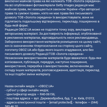
виключні майнові права на які належать ТОВ «Золота середина».
На всі опубліковані фотоматеріали Getty Images редакція має
майнові права, які захищаються законом України «Про авторські
права та суміжні права», ніхто не має права без письмового
дозволу ТОВ «Золота середина» їх використовувати, вони не
підлягають подальшому відтворенню, перекладу, поширенню в
будь-якій формі.
Редакція OBOZ.UA може не поділяти точку зору, викладену в
авторському матеріалі. За достовірність інформації, опублікованої
в рекламних матеріалах, відповідальність несе рекламодавець.
Заборонено використання матеріалів розміщених на цьому сайті,
хоч із зазначенням гіперпосилання на сторінку цього сайту,
логотипу OBOZ.UA або будь-якого іншого згадування, але без
письмового дозволу Редакції/ТОВ «Золота середина»
Незаконним використанням матеріалів буде вважатися: будь-яке
копiювання, публiкацiя, передрук, наступне поширення,
використання, переробка з використанням, включенням до
складу інших матеріалів, розповсюдження, адаптація, переклад
та інші подібні зміни матеріалу.
Назва онлайн медіа — «OBOZ.UA»
- суб'єкт у сфері онлайн медіа;
- ідентифікатор медіа — R40-06156;
- поштова адреса — вул. Деревообробна, буд. 7, м. Київ, 01013;
- адреса електронної пошти —
[email protected]
; - телефон — (044)
585 46 20