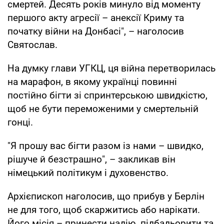
смертей. Десять років минуло від моменту
першого акту агресії – анексії Криму та
початку війни на Донбасі", – наголосив
Святослав.
На думку глави УГКЦ, ця війна перетворилась
на марафон, в якому українці повинні
постійно бігти зі спринтерською швидкістю,
щоб не бути переможеними у смертельній
гонці.
"Я прошу вас бігти разом із нами – швидко,
рішуче й безстрашно", – закликав він
німецький політикум і духовенство.
Архієпископ наголосив, що прибув у Берлін
не для того, щоб скаржитись або нарікати.
Його місія – принести надію, підбадьорити та