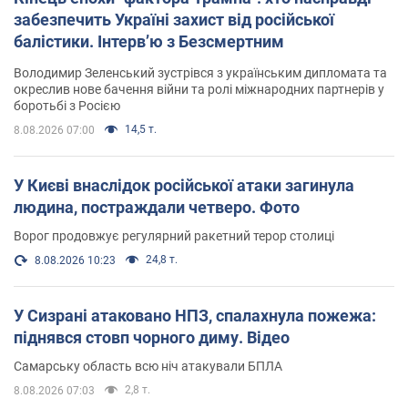
забезпечить Україні захист від російської
балістики. Інтерв’ю з Безсмертним
Володимир Зеленський зустрівся з українським дипломата та
окреслив нове бачення війни та ролі міжнародних партнерів у
боротьбі з Росією
14,5 т.
8.08.2026 07:00
У Києві внаслідок російської атаки загинула
людина, постраждали четверо. Фото
Ворог продовжує регулярний ракетний терор столиці
24,8 т.
8.08.2026 10:23
У Сизрані атаковано НПЗ, спалахнула пожежа:
піднявся стовп чорного диму. Відео
Самарську область всю ніч атакували БПЛА
2,8 т.
8.08.2026 07:03