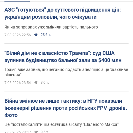
АЗС "готуються" до суттєвого підвищення цін:
українцям розповіли, чого очікувати
Як на заправках уже змінили вартість пального
23,6 т.
7.08.2026 22:56
"Білий дім не є власністю Трампа": суд США
зупинив будівництво бальної зали за $400 млн
Трамп вже заявив, що негайно подасть апеляцію а це "жахливе
рішення"
3,0 т.
7.08.2026 23:54
Війна змінює не лише тактику: в НГУ показали
інженерні рішення проти російських FPV-дронів.
Фото
Це "постапокаліптична естетика зі світу "Шаленого Макса"
9,5 т.
7.08.2026 23:47