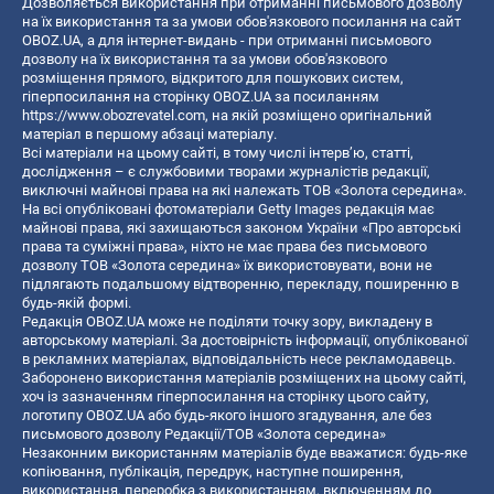
Дозволяється використання при отриманні письмового дозволу
на їх використання та за умови обов'язкового посилання на сайт
OBOZ.UA, а для інтернет-видань - при отриманні письмового
дозволу на їх використання та за умови обов'язкового
розміщення прямого, відкритого для пошукових систем,
гіперпосилання на сторінку OBOZ.UA за посиланням
https://www.obozrevatel.com
, на якій розміщено оригінальний
матеріал в першому абзаці матеріалу.
Всі матеріали на цьому сайті, в тому числі інтерв’ю, статті,
дослідження – є службовими творами журналістів редакції,
виключні майнові права на які належать ТОВ «Золота середина».
На всі опубліковані фотоматеріали Getty Images редакція має
майнові права, які захищаються законом України «Про авторські
права та суміжні права», ніхто не має права без письмового
дозволу ТОВ «Золота середина» їх використовувати, вони не
підлягають подальшому відтворенню, перекладу, поширенню в
будь-якій формі.
Редакція OBOZ.UA може не поділяти точку зору, викладену в
авторському матеріалі. За достовірність інформації, опублікованої
в рекламних матеріалах, відповідальність несе рекламодавець.
Заборонено використання матеріалів розміщених на цьому сайті,
хоч із зазначенням гіперпосилання на сторінку цього сайту,
логотипу OBOZ.UA або будь-якого іншого згадування, але без
письмового дозволу Редакції/ТОВ «Золота середина»
Незаконним використанням матеріалів буде вважатися: будь-яке
копiювання, публiкацiя, передрук, наступне поширення,
використання, переробка з використанням, включенням до