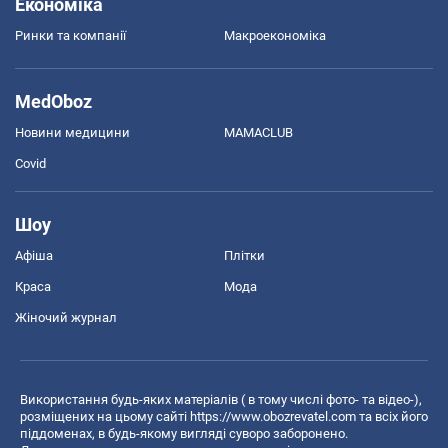
Економіка
Ринки та компанії
Макроекономіка
MedOboz
Новини медицини
MAMACLUB
Covid
Шоу
Афіша
Плітки
Краса
Мода
Жіночий журнал
Використання будь-яких матеріалів ( в тому числі фото- та відео-),
розміщених на цьому сайті
https://www.obozrevatel.com
та всіх його
піддоменах, в будь-якому вигляді суворо заборонено.