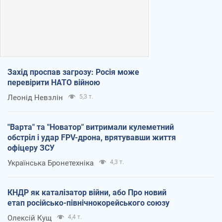
Захід проспав загрозу: Росія може
перевірити НАТО війною
Леонід Невзлін
5,3 т.
"Варта" та "Новатор" витримали кулеметний
обстріл і удар FPV-дрона, врятувавши життя
офіцеру ЗСУ
Українська Бронетехніка
4,3 т.
КНДР як каталізатор війни, або Про новий
етап російсько-північнокорейського союзу
Олексій Кущ
4,4 т.