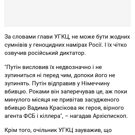
За словами глави УГКЦ, не може бути жодних
сумнівів у геноцидних намірах Росії. І їх чітко
озвучив російський диктатор.
"Путін висловив їх недвозначно і не
зупиниться ні перед чим, допоки його не
зупинять. Путін відправив у Німеччину
вбивцю. Роками він заперечував це, аж поки
минулого місяця не привітав засудженого
вбивцю Вадима Красікова як героя, вірного
агента ФСБ і кіллера", – нагадав Архієпископ.
Крім того, очільник УГКЦ зауважив, що