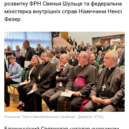
розвитку ФРН Свенья Шульце та федеральна
міністерка внутрішніх справ Німеччини Ненсі
Фезер.
Блаженніший Святослав нагадав учасникам