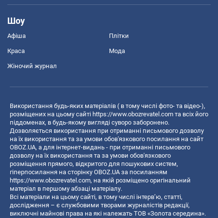
Шоу
Афіша
Плітки
Краса
Мода
Жіночий журнал
Використання будь-яких матеріалів ( в тому числі фото- та відео-),
розміщених на цьому сайті
https://www.obozrevatel.com
та всіх його
піддоменах, в будь-якому вигляді суворо заборонено.
Дозволяється використання при отриманні письмового дозволу
на їх використання та за умови обов'язкового посилання на сайт
OBOZ.UA, а для інтернет-видань - при отриманні письмового
дозволу на їх використання та за умови обов'язкового
розміщення прямого, відкритого для пошукових систем,
гіперпосилання на сторінку OBOZ.UA за посиланням
https://www.obozrevatel.com
, на якій розміщено оригінальний
матеріал в першому абзаці матеріалу.
Всі матеріали на цьому сайті, в тому числі інтерв’ю, статті,
дослідження – є службовими творами журналістів редакції,
виключні майнові права на які належать ТОВ «Золота середина».