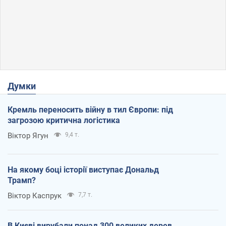
Думки
Кремль переносить війну в тил Європи: під
загрозою критична логістика
Віктор Ягун
9,4 т.
На якому боці історії виступає Дональд
Трамп?
Віктор Каспрук
7,7 т.
В Києві вирубали понад 300 великих дерев