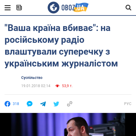
"Ваша країна вбиває": на
російському радіо
влаштували суперечку з
українським журналістом
Суспільство
19.01.2018 02:14
53,9 т.
318
РУС