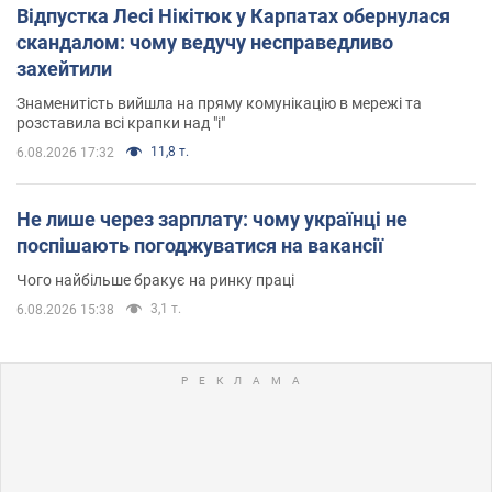
Відпустка Лесі Нікітюк у Карпатах обернулася
скандалом: чому ведучу несправедливо
захейтили
Знаменитість вийшла на пряму комунікацію в мережі та
розставила всі крапки над "і"
11,8 т.
6.08.2026 17:32
Не лише через зарплату: чому українці не
поспішають погоджуватися на вакансії
Чого найбільше бракує на ринку праці
3,1 т.
6.08.2026 15:38