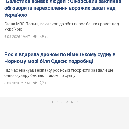
"Балістика вбиває людей": Сікорський закликав
обговорити перехоплення ворожих ракет над
Україною
Глава МЗС Польщі закликав до збиття російських ракет над
Україною
7,9 т.
6.08.2026 19:47
Росія вдарила дроном по німецькому судну в
Чорному морі біля Одеси: подробиці
Під час евакуації екіпажу російські терористи завдали ще
одного удару безпілотником по судну
2,2 т.
6.08.2026 21:34