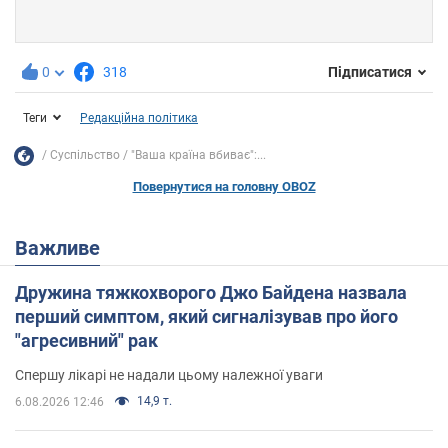
0
318
Підписатися
Теги
Редакційна політика
Суспільство
"Ваша країна вбиває":...
Повернутися на головну OBOZ
Важливе
Дружина тяжкохворого Джо Байдена назвала
перший симптом, який сигналізував про його
"агресивний" рак
Спершу лікарі не надали цьому належної уваги
14,9 т.
6.08.2026 12:46