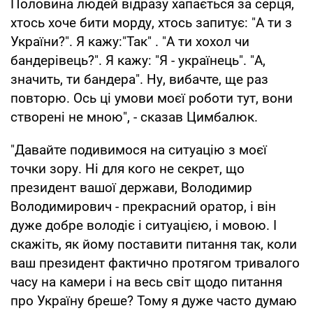
Половина людей відразу хапається за серця,
хтось хоче бити морду, хтось запитує: "А ти з
України?". Я кажу:"Так" . "А ти хохол чи
бандерівець?". Я кажу: "Я - українець". "А,
значить, ти бандера". Ну, вибачте, ще раз
повторю. Ось ці умови моєї роботи тут, вони
створені не мною", - сказав Цимбалюк.
"Давайте подивимося на ситуацію з моєї
точки зору. Ні для кого не секрет, що
президент вашої держави, Володимир
Володимирович - прекрасний оратор, і він
дуже добре володіє і ситуацією, і мовою. І
скажіть, як йому поставити питання так, коли
ваш президент фактично протягом тривалого
часу на камери і на весь світ щодо питання
про Україну бреше? Тому я дуже часто думаю