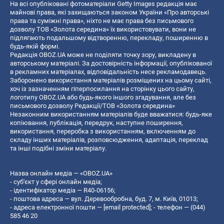
На всі опубліковані фотоматеріали Getty Images редакція має
майнові права, які захищаються законом України «Про авторські
права та суміжні права», ніхто не має права без письмового
дозволу ТОВ «Золота середина» їх використовувати, вони не
підлягають подальшому відтворенню, перекладу, поширенню в
будь-якій формі.
Редакція OBOZ.UA може не поділяти точку зору, викладену в
авторському матеріалі. За достовірність інформації, опублікованої
в рекламних матеріалах, відповідальність несе рекламодавець.
Заборонено використання матеріалів розміщених на цьому сайті,
хоч із зазначенням гіперпосилання на сторінку цього сайту,
логотипу OBOZ.UA або будь-якого іншого згадування, але без
письмового дозволу Редакції/ТОВ «Золота середина»
Незаконним використанням матеріалів буде вважатися: будь-яке
копiювання, публiкацiя, передрук, наступне поширення,
використання, переробка з використанням, включенням до
складу інших матеріалів, розповсюдження, адаптація, переклад
та інші подібні зміни матеріалу.
Назва онлайн медіа — «OBOZ.UA»
- суб'єкт у сфері онлайн медіа;
- ідентифікатор медіа — R40-06156;
- поштова адреса — вул. Деревообробна, буд. 7, м. Київ, 01013;
- адреса електронної пошти —
[email protected]
; - телефон — (044)
585 46 20