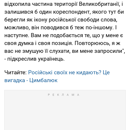
відхопила частина території Великобританії, і
залишився б один кореспондент, якого тут би
берегли як ікону російської свободи слова,
можливо, він поводився б теж по-іншому. І
наступне. Вам не подобається те, що у мене є
своя думка і своя позиція. Повторююсь, я ж
вас не змушую її слухати, ви мене запросили",
- підкреслив українець.
Читайте:
Російські своїх не кидають? Це
вигадка - Цимбалюк