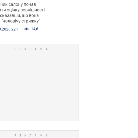
 хімієтерапії,
ник салону почав
орівся скандал.
ти оцінку зовнішності
 сказавши, що вона
 "чоловічу стрижку"
14,6 т.
8.2026 22:11