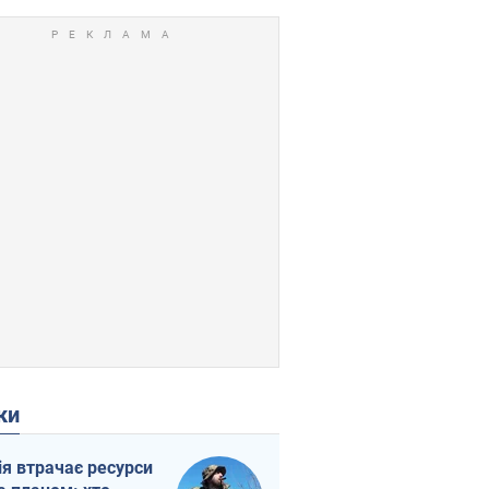
ки
ія втрачає ресурси