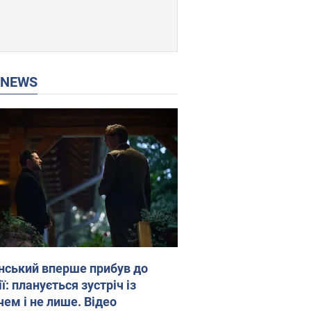
P NEWS
нський вперше прибув до
ї: планується зустріч із
чем і не лише. Відео