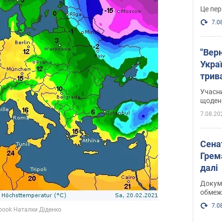
Це пер
7.0
"Верн
Украї
трив
карт
Учасн
щоденн
7.08.20
Сена
Грема
далі
Докуме
обмеж
7.0