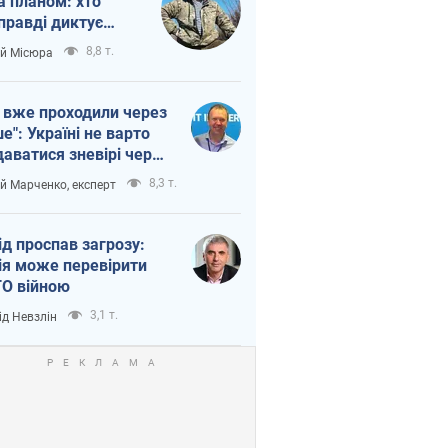
а планом: хто
правді диктує
п війни
8,8 т.
ій Місюра
 вже проходили через
ше": Україні не варто
даватися зневірі через
етний терор
8,3 т.
ій Марченко, експерт
ід проспав загрозу:
ія може перевірити
О війною
3,1 т.
ід Невзлін