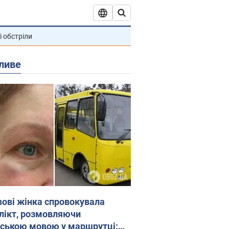
і обстріли
ливе
вові жінка спровокувала
лікт, розмовляючи
йською мовою у маршрутці: