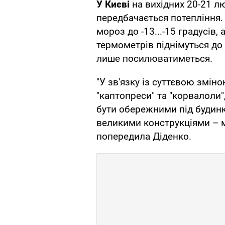
У Києві
на вихідних 20-21 л
передбачається потепління. 
мороз до -13...-15 градусів
термометрів піднімуться до 
лише посилюватиметься.
"У зв'язку із суттєвою змін
"каптопреси" та "корвалоли"
бути обережними під будин
великими конструкціями – мо
попередила Діденко.