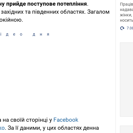
після
ну прийде поступове потепління
.
Праців
розг
надава
західних та південних областях. Загалом
жінки,
Фото
окійною.
носить
7.0
ідео дня
на своїй сторінці у
Facebook
ко
. За її даними, у цих областях денна