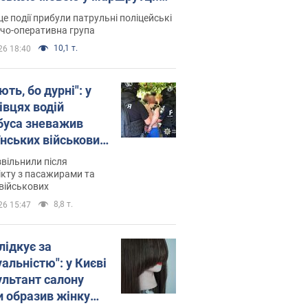
ція склала адмінпротокол.
це події прибули патрульні поліцейські
о
дчо-оперативна група
10,1 т.
26 18:40
ть, бо дурні": у
івцях водій
буса зневажив
їнських військових
латився. Відео
звільнили після
кту з пасажирами та
військових
8,8 т.
26 15:47
лідкує за
альністю": у Києві
ультант салону
и образив жінку