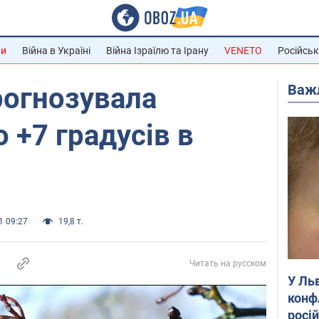
ни
Війна в Україні
Війна Ізраїлю та Ірану
VENETO
Російськ
Важ
рогнозувала
 +7 градусів в
1 09:27
19,8 т.
Читать на русском
У Ль
конф
росі