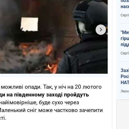
поз
нас
тем
Серг
"Ми
гір
під
рак
Серг
Зах
Рос
НАТ
можливі опади. Так, у ніч на 20 лютого
Леон
уди на південному заході пройдуть
, найімовірніше, буде сухо через
Маленький сніг може частково зачепити
ті.