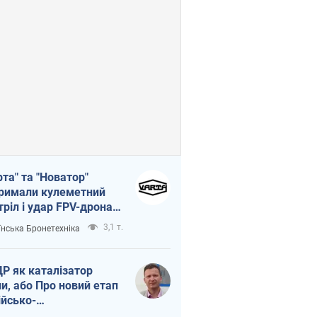
рта" та "Новатор"
римали кулеметний
тріл і удар FPV-дрона,
тувавши життя
3,1 т.
їнська Бронетехніка
церу ЗСУ
Р як каталізатор
ни, або Про новий етап
ійсько-
нічнокорейського