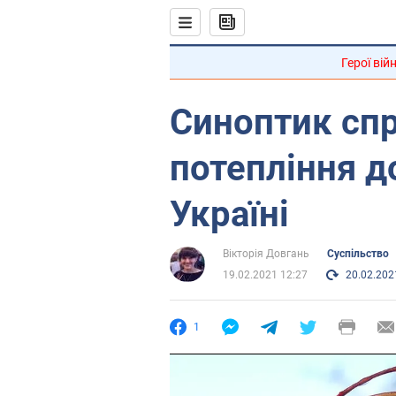
Герої вій
Синоптик сп
потепління до
Україні
Вікторія Довгань
Суспільство
19.02.2021 12:27
20.02.202
1