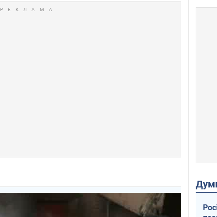
Дум
Рос