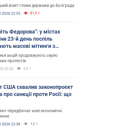
ший візит глави держави до Бєлграда
81,5 т.
8.2026 22:55
іть Федорова": у містах
ни 23-й день поспіль
ають масові мітинги з
онками. Фото і відео
ики акцій продовжують серію
их протестів
2,3 т.
26 22:22
т США схвалив законопроєкт
 про санкції проти Росії: що
нт передбачає нові економічні
ення
4,8 т.
8.2026 22:38