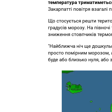
температура триматиметься 
Закарпатті повітря взагалі п
Що стосується решти територ
градусів морозу. На півночі
зниження стовпчиків термоме
"Найближча ніч ще дошкульн
просто помірним морозом, 
буде або близько нуля, або 