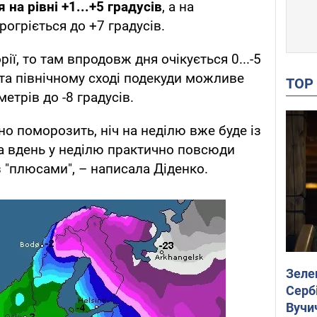
на рівні +1...+5 градусів
, а на
рогріється до +7 градусів.
ії, то там впродовж дня очікується 0...-5
 та північному сході подекуди можливе
TO
трів до -8 градусів.
о поморозить, ніч на неділю вже буде із
а вдень у неділю практично повсюди
з "плюсами", – написала Діденко.
Зеле
Сербі
Вучи