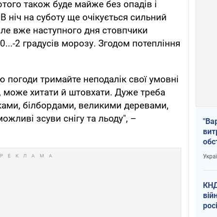
ютого також буде майже без опадів і
В ніч на суботу ще очікується сильний
, але вже наступного дня стовпчики
0...-2 градусів морозу. Згодом потепління
ою погоди тримайте неподалік свої умовні
, може хитати й штовхати. Дуже треба
ками, білбордами, великими деревами,
жливі зсуви снігу та льоду", –
"Ва
вит
обс
вря
Укра
офі
КНД
вій
рос
пів