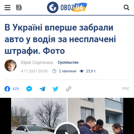
В Україні вперше забрали
авто у водія за несплачені
штрафи. Фото
Юрій Сергієнко
Суспільство
4.11.2021 20:09
2 хвилини
25,9 т.
629
РУС