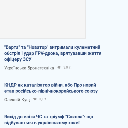
"Варта" та "Новатор" витримали кулеметний
обстріл і удар FPV-дрона, врятувавши життя
офіцеру ЗСУ
Українська Бронетехніка
3,0 т.
КНДР як каталізатор війни, або Про новий
етап російсько-північнокорейського союзу
Олексій Кущ
3,1 т.
Вихід до еліти ЧС та тріумф "Сокола": що
відбувається в українському хокеї