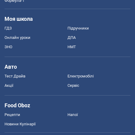
Формула-1
Моя школа
ГДЗ
Підручники
Онлайн уроки
ДПА
ЗНО
НМТ
Авто
Тест Драйв
Електромобілі
Акції
Сервіс
Food Oboz
Рецепти
Напої
Новини Кулінарії