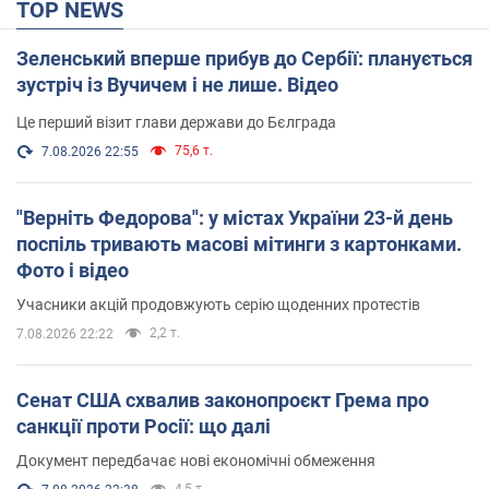
TOP NEWS
Зеленський вперше прибув до Сербії: планується
зустріч із Вучичем і не лише. Відео
Це перший візит глави держави до Бєлграда
75,6 т.
7.08.2026 22:55
"Верніть Федорова": у містах України 23-й день
поспіль тривають масові мітинги з картонками.
Фото і відео
Учасники акцій продовжують серію щоденних протестів
2,2 т.
7.08.2026 22:22
Сенат США схвалив законопроєкт Грема про
санкції проти Росії: що далі
Документ передбачає нові економічні обмеження