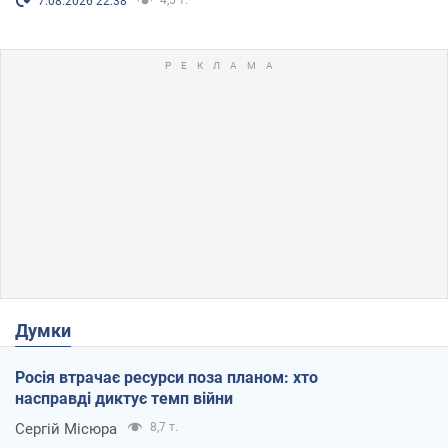
4,5 т.
7.08.2026 22:38
Думки
Росія втрачає ресурси поза планом: хто
насправді диктує темп війни
Сергій Місюра
8,7 т.