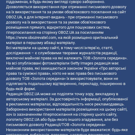
піддоменах, в будь-якому вигляді суворо заборонено.
Дозволяється використання при отриманні письмового дозволу
на їх використання та за умови обов'язкового посилання на сайт
OBOZ.UA, а для інтернет-видань - при отриманні письмового
дозволу на їх використання та за умови обов'язкового
розміщення прямого, відкритого для пошукових систем,
гіперпосилання на сторінку OBOZ.UA за посиланням
https://www.obozrevatel.com
, на якій розміщено оригінальний
матеріал в першому абзаці матеріалу.
Всі матеріали на цьому сайті, в тому числі інтерв’ю, статті,
дослідження – є службовими творами журналістів редакції,
виключні майнові права на які належать ТОВ «Золота середина».
На всі опубліковані фотоматеріали Getty Images редакція має
майнові права, які захищаються законом України «Про авторські
права та суміжні права», ніхто не має права без письмового
дозволу ТОВ «Золота середина» їх використовувати, вони не
підлягають подальшому відтворенню, перекладу, поширенню в
будь-якій формі.
Редакція OBOZ.UA може не поділяти точку зору, викладену в
авторському матеріалі. За достовірність інформації, опублікованої
в рекламних матеріалах, відповідальність несе рекламодавець.
Заборонено використання матеріалів розміщених на цьому сайті,
хоч із зазначенням гіперпосилання на сторінку цього сайту,
логотипу OBOZ.UA або будь-якого іншого згадування, але без
письмового дозволу Редакції/ТОВ «Золота середина»
Незаконним використанням матеріалів буде вважатися: будь-яке
копiювання, публiкацiя, передрук, наступне поширення,