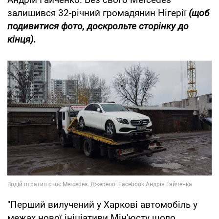
залишився 32-річний громадянин Нігерії
(щоб
подивитися фото, доскрольте сторінку до
кінця).
"Перший вилучений у Харкові автомобіль у
межах нової ініціативи Мін'юсту щодо