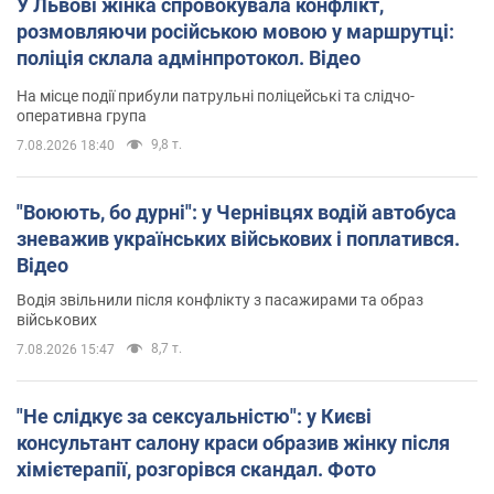
У Львові жінка спровокувала конфлікт,
розмовляючи російською мовою у маршрутці:
поліція склала адмінпротокол. Відео
На місце події прибули патрульні поліцейські та слідчо-
оперативна група
9,8 т.
7.08.2026 18:40
"Воюють, бо дурні": у Чернівцях водій автобуса
зневажив українських військових і поплатився.
Відео
Водія звільнили після конфлікту з пасажирами та образ
військових
8,7 т.
7.08.2026 15:47
"Не слідкує за сексуальністю": у Києві
консультант салону краси образив жінку після
хімієтерапії, розгорівся скандал. Фото