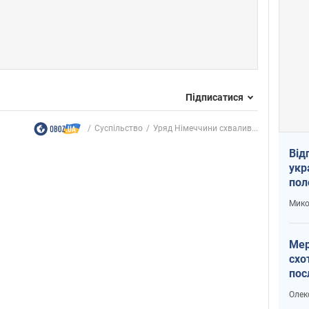
Підписатися
Суспільство
Уряд Німеччини схвалив...
Від
укр
пол
укр
Мико
Мер
схо
пос
укр
Олек