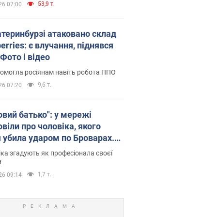
53,9 т.
26 07:00
атеринбурзі атаковано склад
erries: є влучання, піднявся
Фото і відео
омогла росіянам навіть робота ППО
9,6 т.
26 07:20
овий батько": у мережі
віли про чоловіка, якого
я убила ударом по Броварах.
ка згадують як професіонала своєї
и
1,7 т.
26 09:14