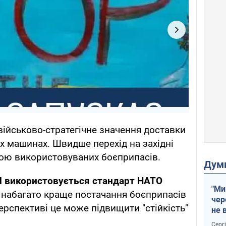
військово-стратегічне значення доставки
их машинах. Швидше перехід на західні
іною використовуваних боєприпасів.
Дум
rd використовується стандарт НАТО
"Ми
є набагато краще постачання боєприпасів
чер
ерспективі це може підвищити "стійкість"
не 
зне
Серг