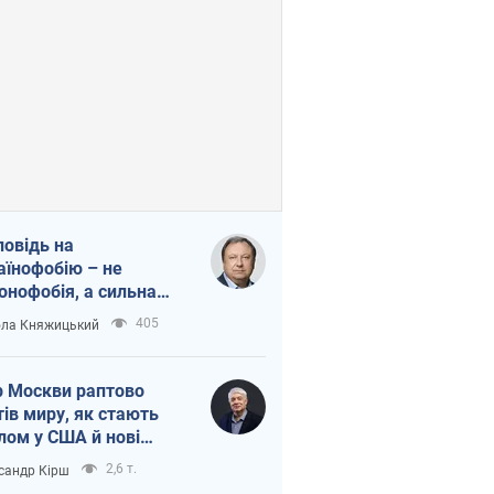
повідь на
аїнофобію – не
онофобія, а сильна
аїнська держава
405
ла Княжицький
 Москви раптово
тів миру, як стають
лом у США й нові
аїнські топ-рейтинги
2,6 т.
сандр Кірш