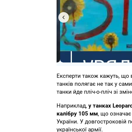
Експерти також кажуть, що 
танків полягає не так у сам
танки йде пліч-о-пліч зі зм
Наприклад,
у танках Leopa
калібру 105 мм
, що означа
України. У довгостроковій п
української армії.