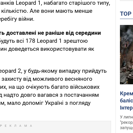
анків Leopard 1, набагато старішого типу,
 кількістю. Але вони мають менше
TO
ребігу війни.
ть доставлені не раніше від середини
будуть всі 178 Leopard 1 зрештою
шин доведеться використовувати як
Leopard 2, у будь-якому випадку прийдуть
о захисту від можливого весняного
их, на що очікують багато військових
Крем
д надто довго вагався з постачанням
баліс
ом, мало допоміг Україні з погляду
Інте
У липн
"рекор
запуще