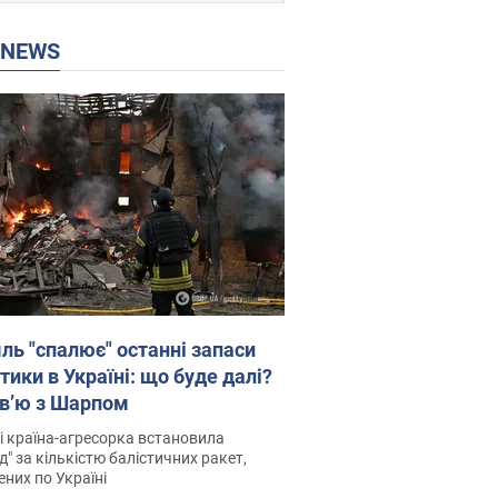
P NEWS
ль "спалює" останні запаси
тики в Україні: що буде далі?
рв’ю з Шарпом
і країна-агресорка встановила
д" за кількістю балістичних ракет,
них по Україні