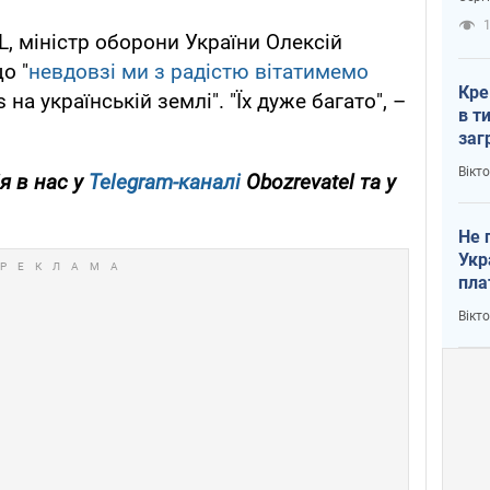
рак
1
 міністр оборони України Олексій
о "
невдовзі ми з радістю вітатимемо
Кре
 на українській землі". "Їх дуже багато", –
в т
заг
лог
Вікт
я в нас у
Telegram-каналі
Obozrevatel та у
Не 
Укр
пла
Вікт