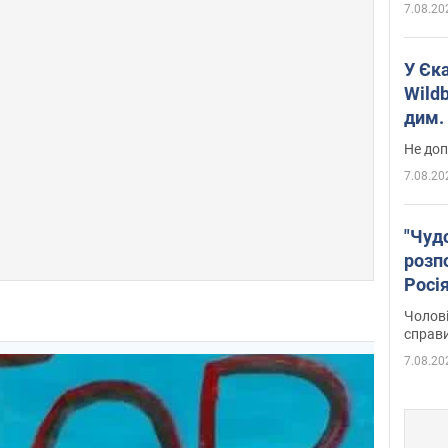
7.08.20
У Єк
Wildb
дим. 
Не доп
7.08.20
"Чуд
розпо
Росі
Фото
Чолові
справ
7.08.20