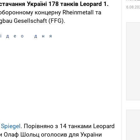
тачання Україні 178 танків Leopard 1.
6.08.20
оборонному концерну Rheinmetall та
gbau Gesellschaft (FFG).
ідео дня
я
Spiegel
. Порівняно з 14 танками Leopard
ни Олаф Шольц оголосив для України