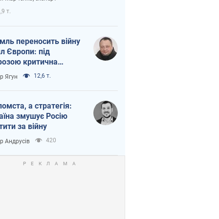
етний терор
,9 т.
мль переносить війну
ил Європи: під
розою критична
істика
12,6 т.
ор Ягун
помста, а стратегія:
аїна змушує Росію
тити за війну
420
ор Андрусів