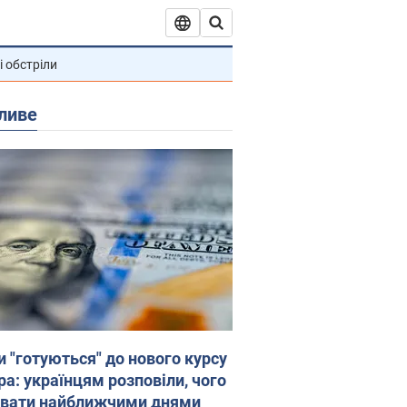
і обстріли
ливе
и "готуються" до нового курсу
ра: українцям розповіли, чого
увати найближчими днями