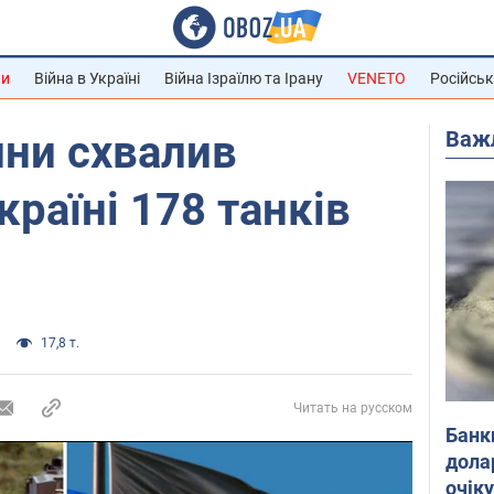
ни
Війна в Україні
Війна Ізраїлю та Ірану
VENETO
Російськ
Важ
ини схвалив
країні 178 танків
17,8 т.
Читать на русском
Банк
дола
очік