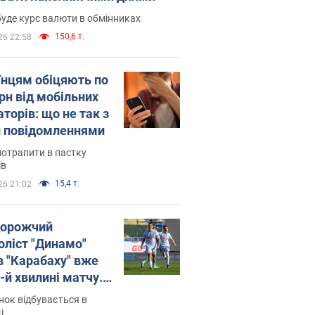
уде курс валюти в обмінниках
150,6 т.
26 22:58
їнцям обіцяють по
рн від мобільних
торів: що не так з
 повідомленнями
потрапити в пастку
їв
15,4 т.
26 21:02
орожчий
оліст "Динамо"
в "Карабаху" вже
-й хвилині матчу.
о
ок відбувається в
і