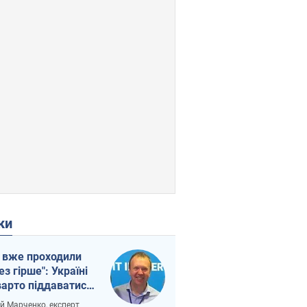
ки
 вже проходили
ез гірше": Україні
варто піддаватися
вірі через
ій Марченко, експерт