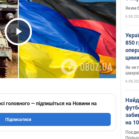
Яким б
6.08.20
Укра
Play Video
850 г
опера
цими
Як не 
шахра
6.08.20
Найд
сі головного — підпишіться на Новини на
футб
заби
Підписатися
на 10
Віде
Поєдин
Польщ