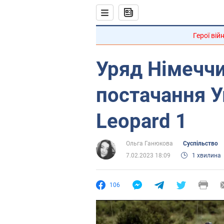
Герої вій
Уряд Німечч
постачання У
Leopard 1
Ольга Ганюкова
Суспільство
7.02.2023 18:09
1 хвилина
106