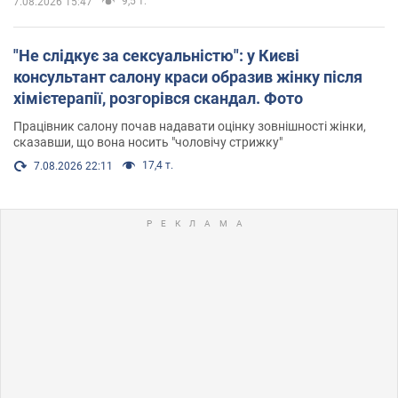
9,5 т.
7.08.2026 15:47
"Не слідкує за сексуальністю": у Києві
консультант салону краси образив жінку після
хімієтерапії, розгорівся скандал. Фото
Працівник салону почав надавати оцінку зовнішності жінки,
сказавши, що вона носить "чоловічу стрижку"
17,4 т.
7.08.2026 22:11