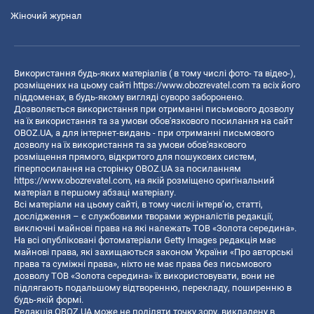
Жіночий журнал
Використання будь-яких матеріалів ( в тому числі фото- та відео-),
розміщених на цьому сайті
https://www.obozrevatel.com
та всіх його
піддоменах, в будь-якому вигляді суворо заборонено.
Дозволяється використання при отриманні письмового дозволу
на їх використання та за умови обов'язкового посилання на сайт
OBOZ.UA, а для інтернет-видань - при отриманні письмового
дозволу на їх використання та за умови обов'язкового
розміщення прямого, відкритого для пошукових систем,
гіперпосилання на сторінку OBOZ.UA за посиланням
https://www.obozrevatel.com
, на якій розміщено оригінальний
матеріал в першому абзаці матеріалу.
Всі матеріали на цьому сайті, в тому числі інтерв’ю, статті,
дослідження – є службовими творами журналістів редакції,
виключні майнові права на які належать ТОВ «Золота середина».
На всі опубліковані фотоматеріали Getty Images редакція має
майнові права, які захищаються законом України «Про авторські
права та суміжні права», ніхто не має права без письмового
дозволу ТОВ «Золота середина» їх використовувати, вони не
підлягають подальшому відтворенню, перекладу, поширенню в
будь-якій формі.
Редакція OBOZ.UA може не поділяти точку зору, викладену в