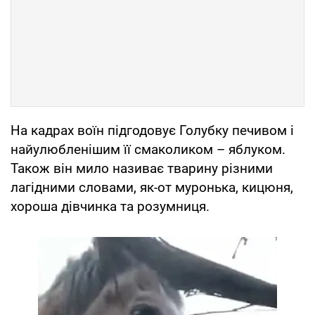
На кадрах воїн підгодовує Голубку печивом і
найулюбленішим її смаколиком – яблуком.
Також він мило називає тварину різними
лагідними словами, як-от муронька, кицюня,
хороша дівчинка та розумниця.