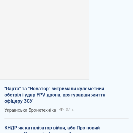
"Варта" та "Новатор" витримали кулеметний
обстріл і удар FPV-дрона, врятувавши життя
офіцеру ЗСУ
Українська Бронетехніка
3,4 т.
КНДР як каталізатор війни, або Про новий