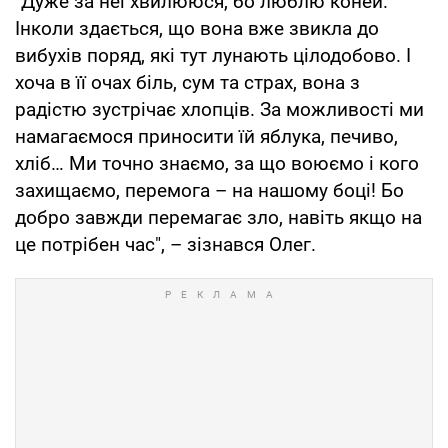
"Дуже за неї хвилююся, бо люблю коней.
Інколи здається, що вона вже звикла до
вибухів поряд, які тут лунають цілодобово. І
хоча в її очах біль, сум та страх, вона з
радістю зустрічає хлопців. За можливості ми
намагаємося приносити їй яблука, печиво,
хліб… Ми точно знаємо, за що воюємо і кого
захищаємо, перемога – на нашому боці! Бо
добро завжди перемагає зло, навіть якщо на
це потрібен час", – зізнався Олег.