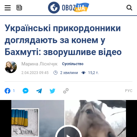
Українські прикордонники
доглядають за конем у
Бахмуті: зворушливе відео
Марина Ліснічук
Суспільство
2.04.2023 09:45
2 хвилини
15,2 т.
1
РУС