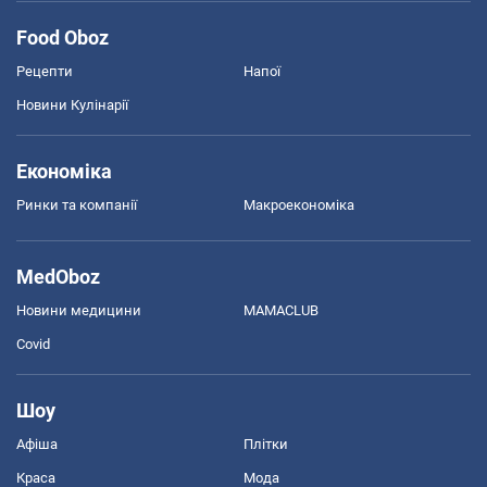
Food Oboz
Рецепти
Напої
Новини Кулінарії
Економіка
Ринки та компанії
Макроекономіка
MedOboz
Новини медицини
MAMACLUB
Covid
Шоу
Афіша
Плітки
Краса
Мода