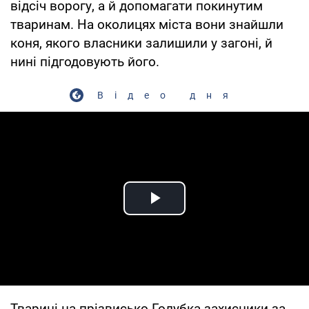
відсіч ворогу, а й допомагати покинутим
тваринам. На околицях міста вони знайшли
коня, якого власники залишили у загоні, й
нині підгодовують його.
Відео дня
Play Video
Тварині на прізвисько Голубка захисники за