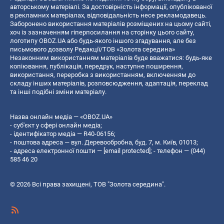
авторському матеріалі. За достовірність інформації, опублікованої
в рекламних матеріалах, відповідальність несе рекламодавець.
Заборонено використання матеріалів розміщених на цьому сайті,
хоч із зазначенням гіперпосилання на сторінку цього сайту,
логотипу OBOZ.UA або будь-якого іншого згадування, але без
письмового дозволу Редакції/ТОВ «Золота середина»
Незаконним використанням матеріалів буде вважатися: будь-яке
копiювання, публiкацiя, передрук, наступне поширення,
використання, переробка з використанням, включенням до
складу інших матеріалів, розповсюдження, адаптація, переклад
та інші подібні зміни матеріалу.
Назва онлайн медіа — «OBOZ.UA»
- суб'єкт у сфері онлайн медіа;
- ідентифікатор медіа — R40-06156;
- поштова адреса — вул. Деревообробна, буд. 7, м. Київ, 01013;
- адреса електронної пошти —
[email protected]
; - телефон — (044)
585 46 20
© 2026 Всі права захищені, ТОВ "Золота середина".