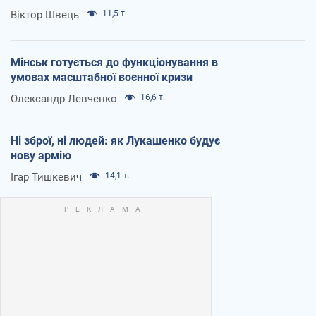
Віктор Швець
11,5 т.
Мінськ готується до функціонування в
умовах масштабної воєнної кризи
Олександр Левченко
16,6 т.
Ні зброї, ні людей: як Лукашенко будує
нову армію
Ігар Тишкевич
14,1 т.