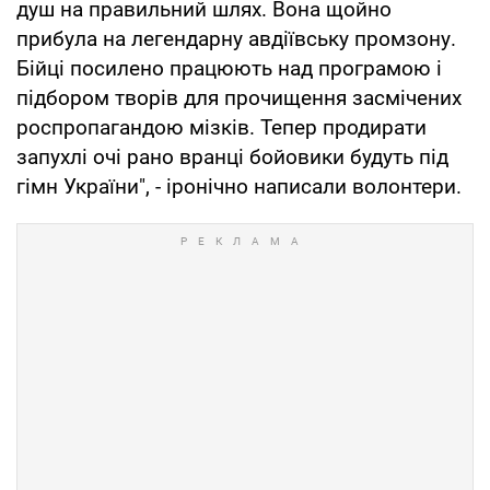
душ на правильний шлях. Вона щойно
прибула на легендарну авдіївську промзону.
Бійці посилено працюють над програмою і
підбором творів для прочищення засмічених
роспропагандою мізків. Тепер продирати
запухлі очі рано вранці бойовики будуть під
гімн України", - іронічно написали волонтери.