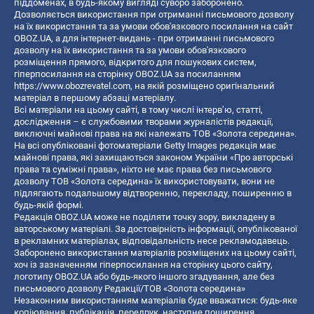
піддоменах, в будь-якому вигляді суворо заборонено.
Дозволяється використання при отриманні письмового дозволу
на їх використання та за умови обов'язкового посилання на сайт
OBOZ.UA, а для інтернет-видань - при отриманні письмового
дозволу на їх використання та за умови обов'язкового
розміщення прямого, відкритого для пошукових систем,
гіперпосилання на сторінку OBOZ.UA за посиланням
https://www.obozrevatel.com
, на якій розміщено оригінальний
матеріал в першому абзаці матеріалу.
Всі матеріали на цьому сайті, в тому числі інтерв’ю, статті,
дослідження – є службовими творами журналістів редакції,
виключні майнові права на які належать ТОВ «Золота середина».
На всі опубліковані фотоматеріали Getty Images редакція має
майнові права, які захищаються законом України «Про авторські
права та суміжні права», ніхто не має права без письмового
дозволу ТОВ «Золота середина» їх використовувати, вони не
підлягають подальшому відтворенню, перекладу, поширенню в
будь-якій формі.
Редакція OBOZ.UA може не поділяти точку зору, викладену в
авторському матеріалі. За достовірність інформації, опублікованої
в рекламних матеріалах, відповідальність несе рекламодавець.
Заборонено використання матеріалів розміщених на цьому сайті,
хоч із зазначенням гіперпосилання на сторінку цього сайту,
логотипу OBOZ.UA або будь-якого іншого згадування, але без
письмового дозволу Редакції/ТОВ «Золота середина»
Незаконним використанням матеріалів буде вважатися: будь-яке
копiювання, публiкацiя, передрук, наступне поширення,