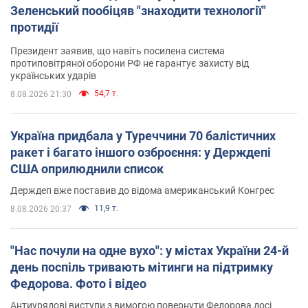
Зеленський пообіцяв "знаходити технології"
протидії
Президент заявив, що навіть посилена система
протиповітряної оборони РФ не гарантує захисту від
українських ударів
54,7 т.
8.08.2026 21:30
Україна придбала у Туреччини 70 балістичних
ракет і багато іншого озброєння: у Держдепі
США оприлюднили список
Держдеп вже поставив до відома американський Конгрес
11,9 т.
8.08.2026 20:37
"Нас почули на одне вухо": у містах України 24-й
день поспіль тривають мітинги на підтримку
Федорова. Фото і відео
Антиурядові виступи з вимогою повернути Федорова досі