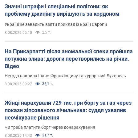
Значні штрафи і спеціальні полігони: як
проблему джипінгу вирішують за кордоном
Україні не завадить взяти приклад із країн Європи
2,5 т.
8.08.2026 05:10
На Прикарпатті після аномальної спеки пройшла
потужна злива: дороги перетворились на річки.
Відео
Негода накрила Івано-Франківщину та курортний Буковель
36,1 т.
8.08.2026 09:27
Жінці нарахували 729 тис. грн боргу за газ через
покази зіпсованого лічильника: суддя ухвалив
неочікуване рішення
Чи треба платити борг через донарахування
31,7 т.
8.08.2026 14:43