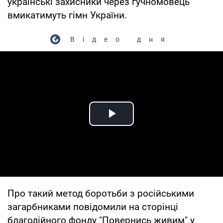
українські захисники через гучномовець
вмикатимуть гімн України.
Відео дня
Play Video
Про такий метод боротьби з російськими
загарбниками повідомили на сторінці
благодійного фонду "Повернись живим" у