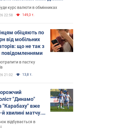
уде курс валюти в обмінниках
149,3 т.
26 22:58
їнцям обіцяють по
рн від мобільних
торів: що не так з
 повідомленнями
потрапити в пастку
їв
13,8 т.
26 21:02
орожчий
оліст "Динамо"
в "Карабаху" вже
-й хвилині матчу.
о
ок відбувається в
і