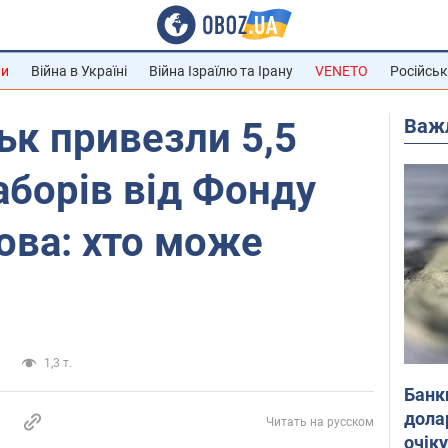
ни
Війна в Україні
Війна Ізраїлю та Ірану
VENETO
Російськ
Важ
ьк привезли 5,5
аборів від Фонду
ова: хто може
а
1,3 т.
Банк
дола
Читать на русском
очік