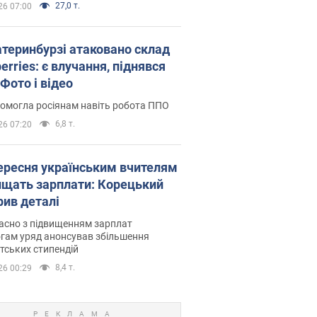
27,0 т.
26 07:00
атеринбурзі атаковано склад
erries: є влучання, піднявся
Фото і відео
омогла росіянам навіть робота ППО
6,8 т.
26 07:20
вересня українським вчителям
ищать зарплати: Корецький
рив деталі
асно з підвищенням зарплат
гам уряд анонсував збільшення
тських стипендій
8,4 т.
26 00:29