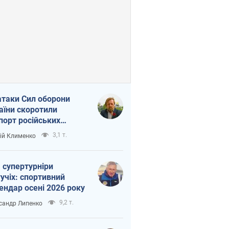
атаки Сил оборони
аїни скоротили
порт російських
топродуктів
3,1 т.
ій Клименко
 супертурніри
учіх: спортивний
ендар осені 2026 року
9,2 т.
сандр Липенко