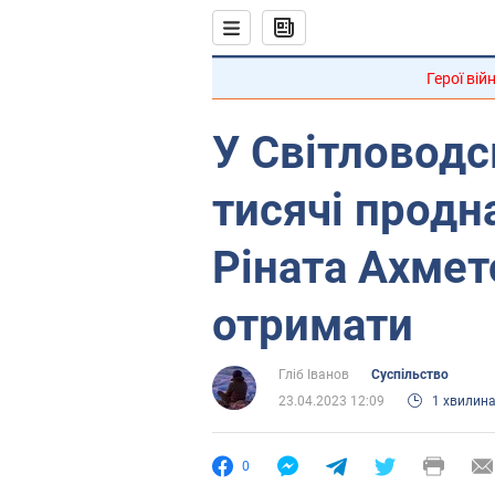
Герої вій
У Світловодс
тисячі продн
Ріната Ахмет
отримати
Гліб Іванов
Суспільство
23.04.2023 12:09
1 хвилин
0