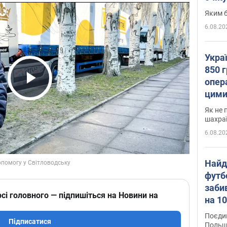
Яким б
6.08.20
Укра
850 г
опера
Play Video
цими
Як не 
шахра
6.08.20
Найд
футб
заби
сі головного — підпишіться на Новини на
на 10
Віде
Поєдин
Підписатися
Польщ