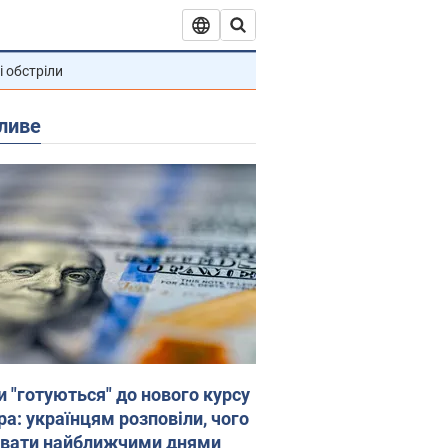
і обстріли
ливе
и "готуються" до нового курсу
ра: українцям розповіли, чого
увати найближчими днями