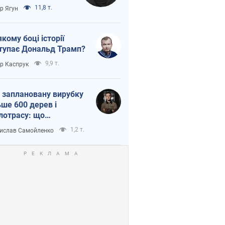
тична логістика
11,8 т.
ор Ягун
якому боці історії
тупає Дональд Трамп?
9,9 т.
ор Каспрук
 заплановану вирубку
ьше 600 дерев і
лотрасу: що
бувається на Теремках
1,2 т.
ислав Самойленко
иєві