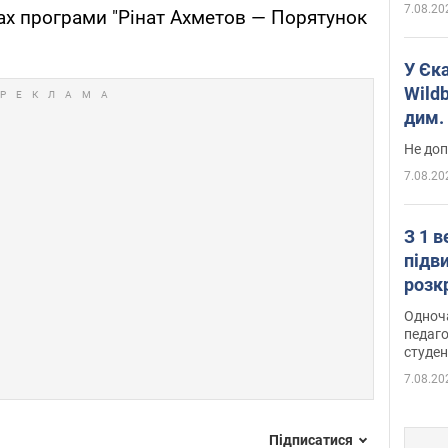
7.08.20
ах програми "Рінат Ахметов — Порятунок
У Єк
Wildb
дим. 
Не доп
7.08.20
З 1 
підв
розк
Одноч
педаго
студен
7.08.20
Підписатися