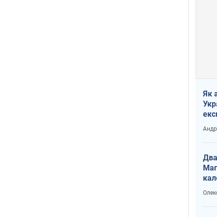
Як 
Укр
екс
наф
Андр
Два
Маг
кал
Олек