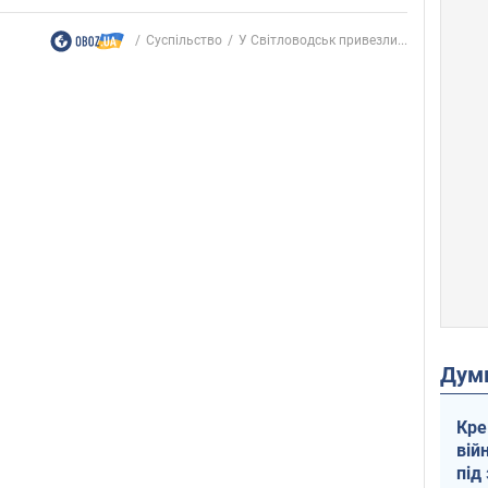
Суспільство
У Світловодськ привезли...
Дум
Кре
вій
під