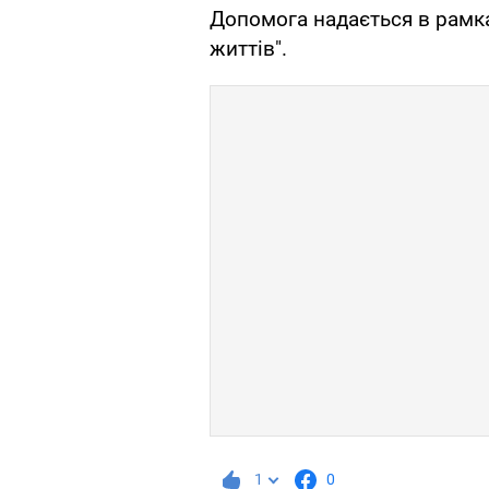
Допомога надається в рамк
життів".
1
0