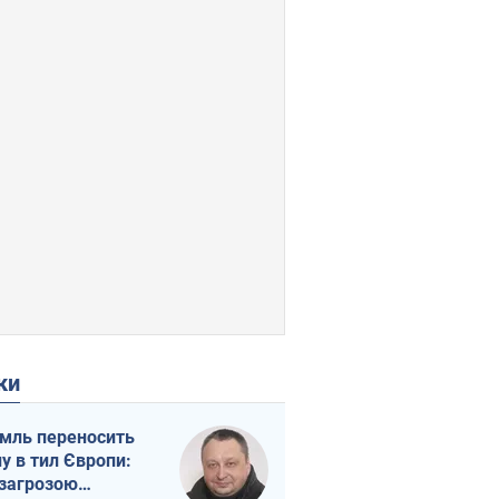
ки
мль переносить
ну в тил Європи:
 загрозою