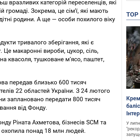
ьш вразливих категорій переселенців, які
 громаді. Зокрема, це сім'ї, які мають
TO
одітні родини. А ще — особи похилого віку
дукти тривалого зберігання, які є
 Це макаронні вироби, цукор, сіль,
на квасоля, тушковане м‘ясо, паштет,
ова передав близько 600 тисяч
телів 22 областей України. З 24 лютого
Крем
ни заплановано передати 800 тисяч
баліс
вання від Фонду.
Інте
нду Ріната Ахметова, бізнесів SCM та
У липн
"рекор
 охопила понад 18 млн людей.
запуще