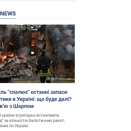
P NEWS
ль "спалює" останні запаси
тики в Україні: що буде далі?
рв’ю з Шарпом
і країна-агресорка встановила
д" за кількістю балістичних ракет,
них по Україні