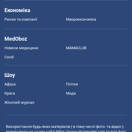
Економіка
Ринки та компанії
Макроекономіка
MedOboz
Новини медицини
MAMACLUB
Covid
Шоу
Афіша
Плітки
Краса
Мода
Жіночий журнал
Використання будь-яких матеріалів ( в тому числі фото- та відео-),
розміщених на цьому сайті
https://www.obozrevatel.com
та всіх його