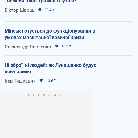
таємний план Трампа і Путіна?
Віктор Швець
11,2 т.
Мінськ готується до функціонування в
умовах масштабної воєнної кризи
Олександр Левченко
16,2 т.
Ні зброї, ні людей: як Лукашенко будує
нову армію
Ігар Тишкевич
13,9 т.