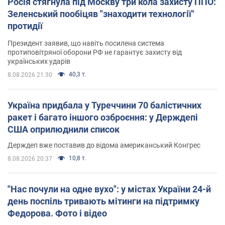
Росія стягнула під Москву три кола захисту ППО:
Зеленський пообіцяв "знаходити технології"
протидії
Президент заявив, що навіть посилена система
протиповітряної оборони РФ не гарантує захисту від
українських ударів
40,3 т.
8.08.2026 21:30
Україна придбала у Туреччини 70 балістичних
ракет і багато іншого озброєння: у Держдепі
США оприлюднили список
Держдеп вже поставив до відома американський Конгрес
10,8 т.
8.08.2026 20:37
"Нас почули на одне вухо": у містах України 24-й
день поспіль тривають мітинги на підтримку
Федорова. Фото і відео