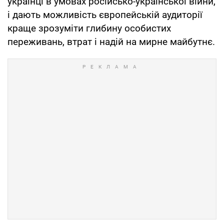
українці в умовах російсько-української війни,
і дають можливість європейській аудиторії
краще зрозуміти глибину особистих
переживань, втрат і надій на мирне майбутнє.