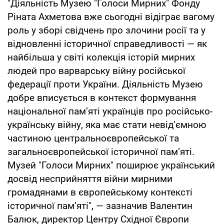
"Діяльність Музею "Голоси Мирних" Фонду
Ріната Ахметова вже сьогодні відіграє вагому
роль у зборі свідчень про злочини росії та у
відновленні історичної справедливості — як
найбільша у світі колекція історій мирних
людей про варварську війну російської
федерації проти України. Діяльність Музею
добре вписується в контекст формування
національної пам’яті українців про російсько-
українську війну, яка має стати невід’ємною
частиною центральноєвропейської та
загальноєвропейської історичної пам’яті.
Музей "Голоси Мирних" поширює український
досвід несприйняття війни мирними
громадянами в європейському контексті
історичної пам’яті", — зазначив Валентин
Балюк, директор Центру Східної Європи