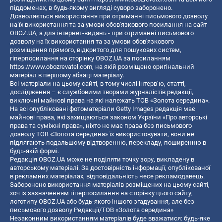
піддоменах, в будь-якому вигляді суворо заборонено.
Дозволяється використання при отриманні письмового дозволу
на їх використання та за умови обов'язкового посилання на сайт
OBOZ.UA, а для інтернет-видань - при отриманні письмового
дозволу на їх використання та за умови обов'язкового
розміщення прямого, відкритого для пошукових систем,
гіперпосилання на сторінку OBOZ.UA за посиланням
https://www.obozrevatel.com
, на якій розміщено оригінальний
матеріал в першому абзаці матеріалу.
Всі матеріали на цьому сайті, в тому числі інтерв’ю, статті,
дослідження – є службовими творами журналістів редакції,
виключні майнові права на які належать ТОВ «Золота середина».
На всі опубліковані фотоматеріали Getty Images редакція має
майнові права, які захищаються законом України «Про авторські
права та суміжні права», ніхто не має права без письмового
дозволу ТОВ «Золота середина» їх використовувати, вони не
підлягають подальшому відтворенню, перекладу, поширенню в
будь-якій формі.
Редакція OBOZ.UA може не поділяти точку зору, викладену в
авторському матеріалі. За достовірність інформації, опублікованої
в рекламних матеріалах, відповідальність несе рекламодавець.
Заборонено використання матеріалів розміщених на цьому сайті,
хоч із зазначенням гіперпосилання на сторінку цього сайту,
логотипу OBOZ.UA або будь-якого іншого згадування, але без
письмового дозволу Редакції/ТОВ «Золота середина»
Незаконним використанням матеріалів буде вважатися: будь-яке