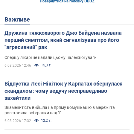
Повернутися на головну OBOZ
Важливе
Дружина тяжкохворого Джо Байдена назвала
перший симптом, який сигналізував про його
"агресивний" рак
Спершу лікарі не надали цьому належної уваги
15,3 т.
6.08.2026 12:46
Відпустка Лесі Нікітюк у Карпатах обернулася
скандалом: чому ведучу несправедливо
захейтили
Знаменитість вийшла на пряму комунікацію в мережі та
розставила всі крапки над "і"
12,2 т.
6.08.2026 17:32