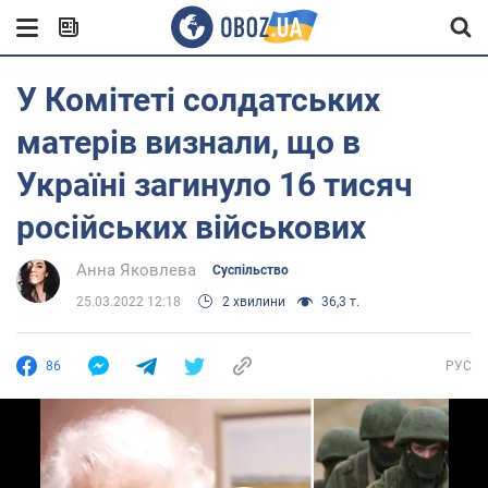
У Комітеті солдатських
матерів визнали, що в
Україні загинуло 16 тисяч
російських військових
Анна Яковлева
Суспільство
25.03.2022 12:18
2 хвилини
36,3 т.
86
РУС