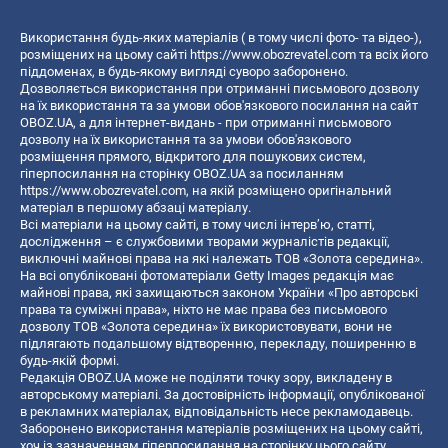
Використання будь-яких матеріалів ( в тому числі фото- та відео-),
розміщених на цьому сайті
https://www.obozrevatel.com
та всіх його
піддоменах, в будь-якому вигляді суворо заборонено.
Дозволяється використання при отриманні письмового дозволу
на їх використання та за умови обов'язкового посилання на сайт
OBOZ.UA, а для інтернет-видань - при отриманні письмового
дозволу на їх використання та за умови обов'язкового
розміщення прямого, відкритого для пошукових систем,
гіперпосилання на сторінку OBOZ.UA за посиланням
https://www.obozrevatel.com
, на якій розміщено оригінальний
матеріал в першому абзаці матеріалу.
Всі матеріали на цьому сайті, в тому числі інтерв’ю, статті,
дослідження – є службовими творами журналістів редакції,
виключні майнові права на які належать ТОВ «Золота середина».
На всі опубліковані фотоматеріали Getty Images редакція має
майнові права, які захищаються законом України «Про авторські
права та суміжні права», ніхто не має права без письмового
дозволу ТОВ «Золота середина» їх використовувати, вони не
підлягають подальшому відтворенню, перекладу, поширенню в
будь-якій формі.
Редакція OBOZ.UA може не поділяти точку зору, викладену в
авторському матеріалі. За достовірність інформації, опублікованої
в рекламних матеріалах, відповідальність несе рекламодавець.
Заборонено використання матеріалів розміщених на цьому сайті,
хоч із зазначенням гіперпосилання на сторінку цього сайту,