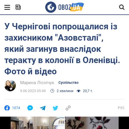
У Чернігові попрощалися із
захисником "Азовсталі",
який загинув внаслідок
теракту в колонії в Оленівці.
Фото й відео
Марина Ліснічук
Суспільство
9.06.2023 05:49
2 хвилини
20,7 т.
1074
РУС