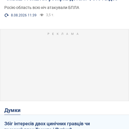
Росію область всю ніч атакували БПЛА
3,5 т.
8.08.2026 11:39
Думки
Збіг інтересів двох цинічних гравців чи