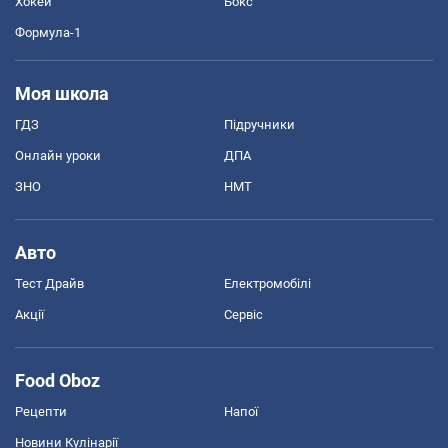
Хокей
Бокс
Формула-1
Моя школа
ГДЗ
Підручники
Онлайн уроки
ДПА
ЗНО
НМТ
Авто
Тест Драйв
Електромобілі
Акції
Сервіс
Food Oboz
Рецепти
Напої
Новини Кулінарії