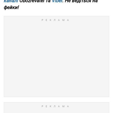
каналі
Obozrevatel та
Viber
. Не ведіться на
фейки!