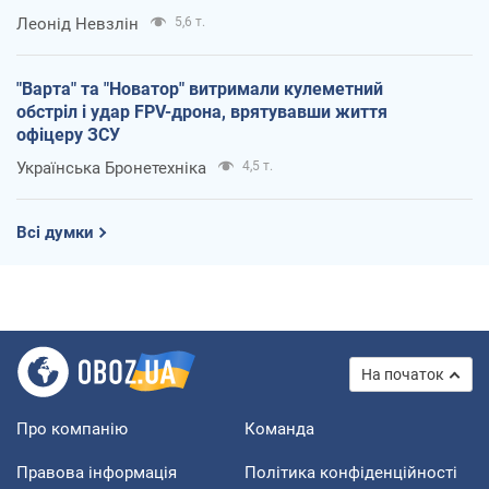
Леонід Невзлін
5,6 т.
"Варта" та "Новатор" витримали кулеметний
обстріл і удар FPV-дрона, врятувавши життя
офіцеру ЗСУ
Українська Бронетехніка
4,5 т.
Всі думки
На початок
Про компанію
Команда
Правова інформація
Політика конфіденційності