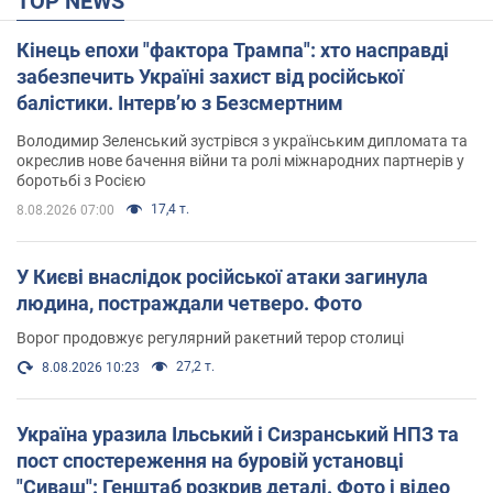
TOP NEWS
Кінець епохи "фактора Трампа": хто насправді
забезпечить Україні захист від російської
балістики. Інтерв’ю з Безсмертним
Володимир Зеленський зустрівся з українським дипломата та
окреслив нове бачення війни та ролі міжнародних партнерів у
боротьбі з Росією
17,4 т.
8.08.2026 07:00
У Києві внаслідок російської атаки загинула
людина, постраждали четверо. Фото
Ворог продовжує регулярний ракетний терор столиці
27,2 т.
8.08.2026 10:23
Україна уразила Ільський і Сизранський НПЗ та
пост спостереження на буровій установці
"Сиваш": Генштаб розкрив деталі. Фото і відео