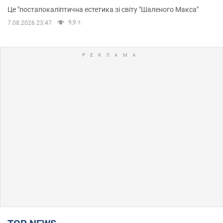
Це "постапокаліптична естетика зі світу "Шаленого Макса"
9,9 т.
7.08.2026 23:47