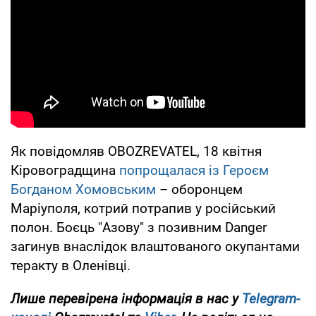
Як повідомляв OBOZREVATEL, 18 квітня
Кіровоградщина
попрощалася із Героєм
Богданом Хомовським
– оборонцем
Маріуполя, котрий потрапив у російський
полон. Боєць "Азову" з позивним Danger
загинув внаслідок влаштованого окупантами
теракту в Оленівці.
Лише
перевірена інформація в нас у
Telegram-