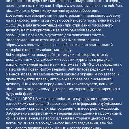
Використання будь-яких матеріалів ( в тому числі фото- та відео-),
розміщених на цьому сайті
https://www.obozrevatel.com
та всіх його
піддоменах, в будь-якому вигляді суворо заборонено.
Дозволяється використання при отриманні письмового дозволу
на їх використання та за умови обов'язкового посилання на сайт
OBOZ.UA, а для інтернет-видань - при отриманні письмового
дозволу на їх використання та за умови обов'язкового
розміщення прямого, відкритого для пошукових систем,
гіперпосилання на сторінку OBOZ.UA за посиланням
https://www.obozrevatel.com
, на якій розміщено оригінальний
матеріал в першому абзаці матеріалу.
Всі матеріали на цьому сайті, в тому числі інтерв’ю, статті,
дослідження – є службовими творами журналістів редакції,
виключні майнові права на які належать ТОВ «Золота середина».
На всі опубліковані фотоматеріали Getty Images редакція має
майнові права, які захищаються законом України «Про авторські
права та суміжні права», ніхто не має права без письмового
дозволу ТОВ «Золота середина» їх використовувати, вони не
підлягають подальшому відтворенню, перекладу, поширенню в
будь-якій формі.
Редакція OBOZ.UA може не поділяти точку зору, викладену в
авторському матеріалі. За достовірність інформації, опублікованої
в рекламних матеріалах, відповідальність несе рекламодавець.
Заборонено використання матеріалів розміщених на цьому сайті,
хоч із зазначенням гіперпосилання на сторінку цього сайту,
логотипу OBOZ.UA або будь-якого іншого згадування, але без
письмового дозволу Редакції/ТОВ «Золота середина»