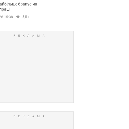
сії
айбільше бракує на
праці
3,0 т.
26 15:38