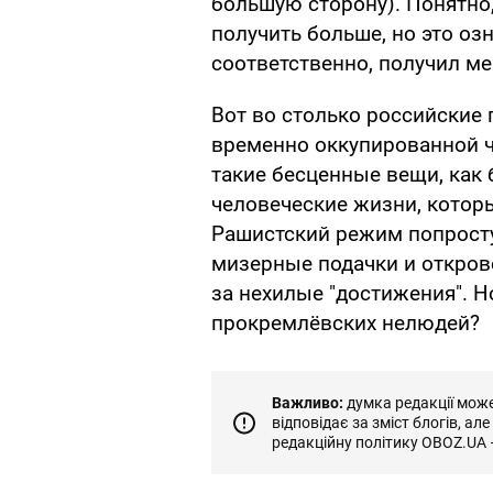
большую сторону). Понятно,
получить больше, но это озн
соответственно, получил м
Вот во столько российские
временно оккупированной ч
такие бесценные вещи, как 
человеческие жизни, котор
Рашистский режим попрост
мизерные подачки и открове
за нехилые "достижения". 
прокремлёвских нелюдей?
Важливо:
думка редакції може 
відповідає за зміст блогів, ал
редакційну політику OBOZ.UA 