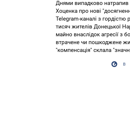
Днями випадково натрапив н
Хоценка про нові "досягненн
Telegram-каналі з гордістю 
тисяч жителів Донецької Нар
майно внаслідок агресії з б
втрачене чи пошкоджене жит
"компенсація" склала "значн
В