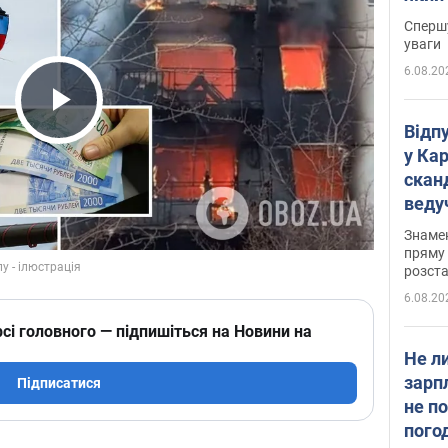
"агр
Спершу
уваги
6.08.20
Play Video
Відп
у Ка
скан
веду
захе
Знаме
пряму 
розста
6.08.20
сі головного — підпишіться на Новини на
Не л
зарп
Підписатися
не п
пого