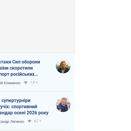
атаки Сил оборони
аїни скоротили
порт російських
топродуктів
1,9 т.
ій Клименко
 супертурніри
учіх: спортивний
ендар осені 2026 року
4,7 т.
сандр Липенко