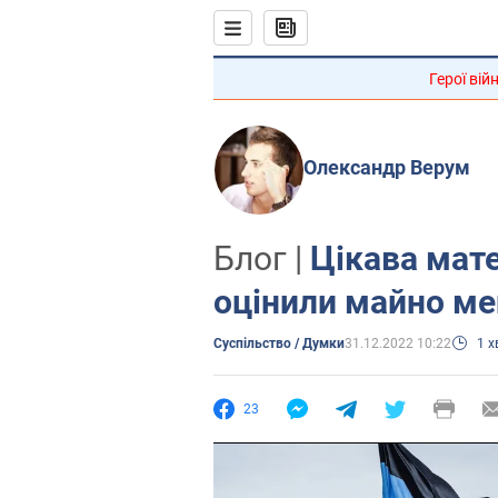
Герої вій
Олександр Верум
Блог |
Цікава мат
оцінили майно ме
Суспільство / Думки
31.12.2022 10:22
1 
23