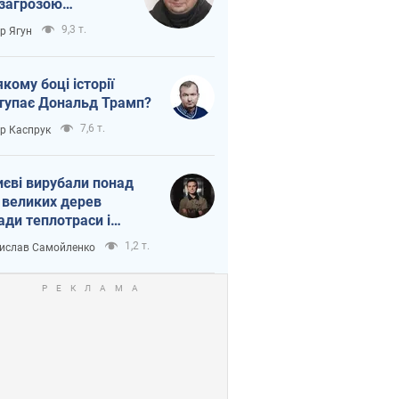
 загрозою
тична логістика
9,3 т.
ор Ягун
якому боці історії
тупає Дональд Трамп?
7,6 т.
ор Каспрук
иєві вирубали понад
 великих дерев
ади теплотраси і
переч Генплану
1,2 т.
ислав Самойленко