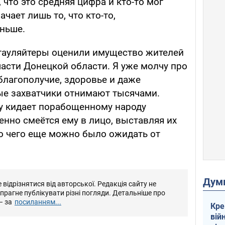
 что это средняя цифра и кто-то мог
ачает лишь то, что кто-то,
еньше.
 гауляйтеры оценили имущество жителей
асти Донецкой области. Я уже молчу про
благополучие, здоровье и даже
ые захватчики отнимают тысячами.
у кидает порабощенному народу
нно смеётся ему в лицо, выставляя их
Но чего еще можно было ожидать от
Дум
відрізнятися від авторської. Редакція сайту не
е прагне публікувати різні погляди. Детальніше про
– за
посиланням...
Кре
вій