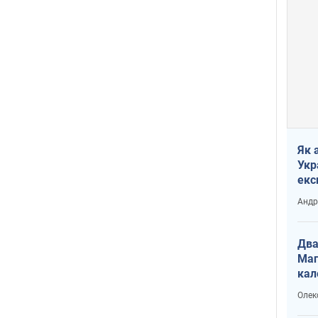
Як 
Укр
екс
наф
Андр
Два
Маг
кал
Олек