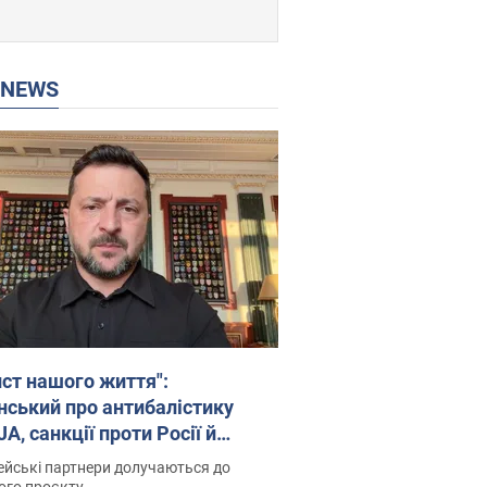
P NEWS
ист нашого життя":
нський про антибалістику
A, санкції проти Росії й
имку аграріїв. Відео
йські партнери долучаються до
ого проєкту