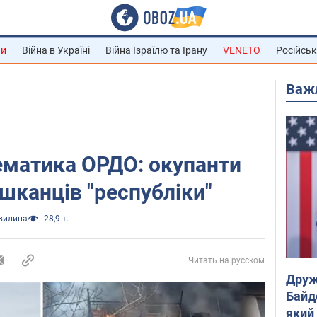
ни
Війна в Україні
Війна Ізраїлю та Ірану
VENETO
Російськ
Важ
ематика ОРДО: окупанти
шканців "республіки"
хвилина
28,9 т.
Читать на русском
Друж
Байд
який