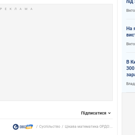
під
кри
Вікт
На 
вис
Вікт
В К
300
зар
всу
Влад
Підписатися
Суспільство
Цікава математика ОРДО:...