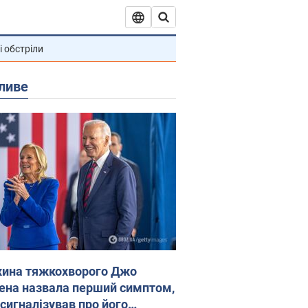
і обстріли
ливе
ина тяжкохворого Джо
ена назвала перший симптом,
 сигналізував про його