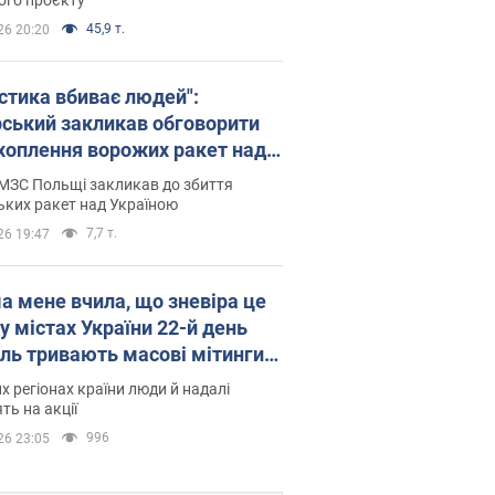
45,9 т.
26 20:20
істика вбиває людей":
рський закликав обговорити
хоплення ворожих ракет над
їною
МЗС Польщі закликав до збиття
ьких ракет над Україною
7,7 т.
26 19:47
а мене вчила, що зневіра це
 у містах України 22-й день
іль тривають масові мітинги
овернення Федорова. Фото і
их регіонах країни люди й надалі
о
ть на акції
996
26 23:05