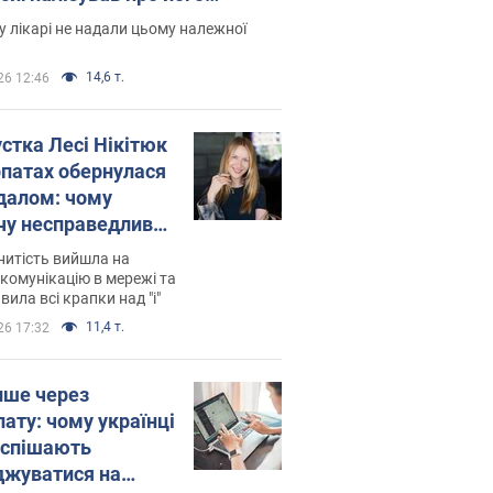
есивний" рак
 лікарі не надали цьому належної
14,6 т.
26 12:46
устка Лесі Нікітюк
рпатах обернулася
далом: чому
чу несправедливо
йтили
нитість вийшла на
комунікацію в мережі та
вила всі крапки над "і"
11,4 т.
26 17:32
ише через
лату: чому українці
оспішають
джуватися на