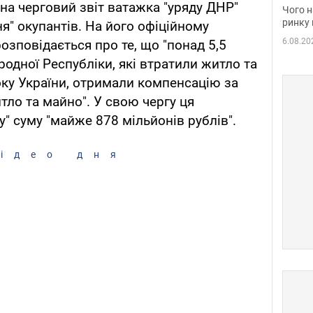
вакан
а черговий звіт ватажка "уряду ДНР"
Чого н
ринку 
я" окупантів. На його офіційному
6.08.20
розповідається про те, що "понад 5,5
одної Республіки, які втратили житло та
оку України, отримали компенсацію за
ло та майно". У свою чергу ця
у" суму "майже 878 мільйонів рублів".
ідео дня