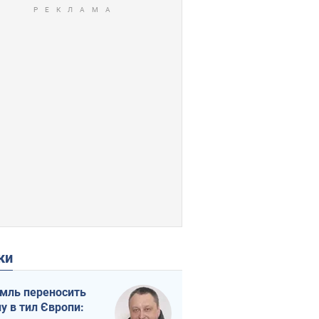
ки
мль переносить
ну в тил Європи: