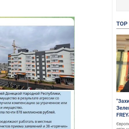
TO
"Зах
Зеле
FREYJ
підтр
Європе
спільн