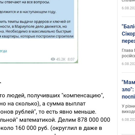
6.08.20
"Бал
Сіко
пере
Укра
Глава 
російс
6.08.20
.
"Мам
зло":
что людей, получивших "компенсацию",
посп
тно на сколько), а сумма выплат
за п
У різн
віде
онов рублей", то есть явно меньше.
виходя
льной" математикой. Делим 878 000 000
6.08.20
около 160 000 руб. (округлил в даже в