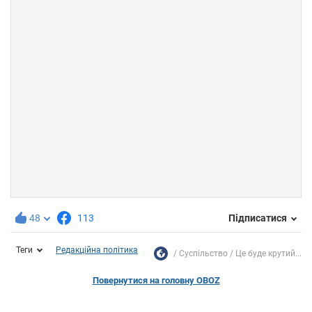
48
113
Підписатися
Теги
Редакційна політика
Суспільство
Це буде крутий...
Повернутися на головну OBOZ