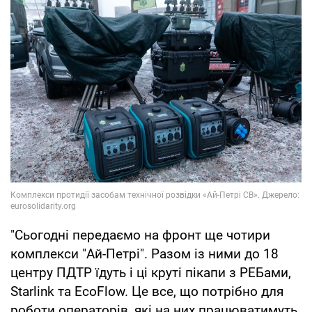
"Сьогодні передаємо на фронт ще чотири
комплекси "Ай-Петрі". Разом із ними до 18
центру ПДТР їдуть і ці круті пікапи з РЕБами,
Starlink та EcoFlow. Це все, що потрібно для
роботи операторів, які на них працюватимуть.