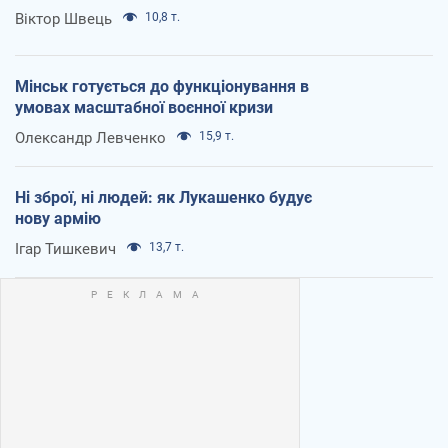
Віктор Швець
10,8 т.
Мінськ готується до функціонування в
умовах масштабної воєнної кризи
Олександр Левченко
15,9 т.
Ні зброї, ні людей: як Лукашенко будує
нову армію
Ігар Тишкевич
13,7 т.