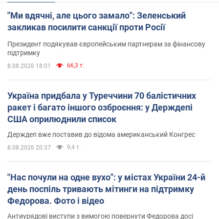
"Ми вдячні, але цього замало": Зеленський
закликав посилити санкції проти Росії
Президент подякував європейським партнерам за фінансову
підтримку
66,3 т.
8.08.2026 18:01
Україна придбала у Туреччини 70 балістичних
ракет і багато іншого озброєння: у Держдепі
США оприлюднили список
Держдеп вже поставив до відома американський Конгрес
9,4 т.
8.08.2026 20:37
"Нас почули на одне вухо": у містах України 24-й
день поспіль тривають мітинги на підтримку
Федорова. Фото і відео
Антиурядові виступи з вимогою повернути Федорова досі