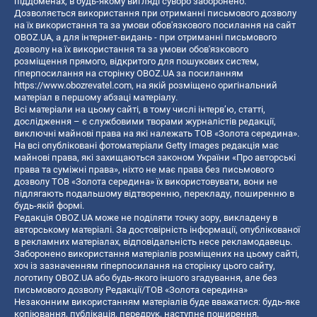
піддоменах, в будь-якому вигляді суворо заборонено.
Дозволяється використання при отриманні письмового дозволу
на їх використання та за умови обов'язкового посилання на сайт
OBOZ.UA, а для інтернет-видань - при отриманні письмового
дозволу на їх використання та за умови обов'язкового
розміщення прямого, відкритого для пошукових систем,
гіперпосилання на сторінку OBOZ.UA за посиланням
https://www.obozrevatel.com
, на якій розміщено оригінальний
матеріал в першому абзаці матеріалу.
Всі матеріали на цьому сайті, в тому числі інтерв’ю, статті,
дослідження – є службовими творами журналістів редакції,
виключні майнові права на які належать ТОВ «Золота середина».
На всі опубліковані фотоматеріали Getty Images редакція має
майнові права, які захищаються законом України «Про авторські
права та суміжні права», ніхто не має права без письмового
дозволу ТОВ «Золота середина» їх використовувати, вони не
підлягають подальшому відтворенню, перекладу, поширенню в
будь-якій формі.
Редакція OBOZ.UA може не поділяти точку зору, викладену в
авторському матеріалі. За достовірність інформації, опублікованої
в рекламних матеріалах, відповідальність несе рекламодавець.
Заборонено використання матеріалів розміщених на цьому сайті,
хоч із зазначенням гіперпосилання на сторінку цього сайту,
логотипу OBOZ.UA або будь-якого іншого згадування, але без
письмового дозволу Редакції/ТОВ «Золота середина»
Незаконним використанням матеріалів буде вважатися: будь-яке
копiювання, публiкацiя, передрук, наступне поширення,