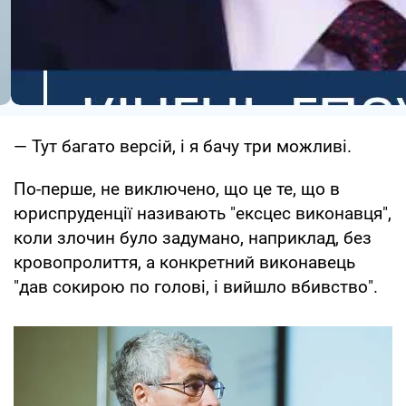
— Тут багато версій, і я бачу три можливі.
По-перше, не виключено, що це те, що в
юриспруденції називають "ексцес виконавця",
коли злочин було задумано, наприклад, без
кровопролиття, а конкретний виконавець
"дав сокирою по голові, і вийшло вбивство".