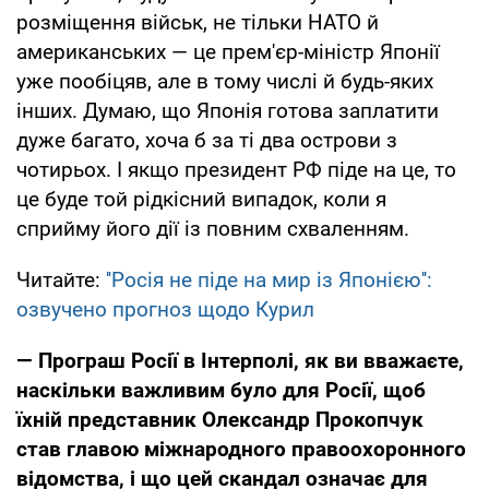
розміщення військ, не тільки НАТО й
американських — це прем'єр-міністр Японії
уже пообіцяв, але в тому числі й будь-яких
інших. Думаю, що Японія готова заплатити
дуже багато, хоча б за ті два острови з
чотирьох. І якщо президент РФ піде на це, то
це буде той рідкісний випадок, коли я
сприйму його дії із повним схваленням.
Читайте:
''Росія не піде на мир із Японією'':
озвучено прогноз щодо Курил
— Програш Росії в Інтерполі, як ви вважаєте,
наскільки важливим було для Росії, щоб
їхній представник Олександр Прокопчук
став главою міжнародного правоохоронного
відомства, і що цей скандал означає для