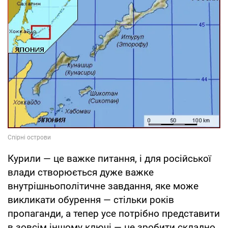
Курили — це важке питання, і для російської
влади створюється дуже важке
внутрішньополітичне завдання, яке може
викликати обурення — стільки років
пропаганди, а тепер усе потрібно представити
в зовсім іншому ключі — це зробити складно.