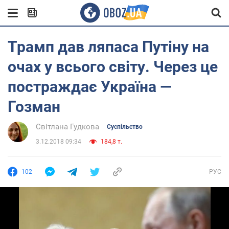
Трамп дав ляпаса Путіну на
очах у всього світу. Через це
постраждає Україна —
Гозман
Світлана Гудкова
Суспільство
3.12.2018 09:34
184,8 т.
102
РУС