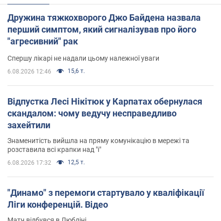
Дружина тяжкохворого Джо Байдена назвала
перший симптом, який сигналізував про його
"агресивний" рак
Спершу лікарі не надали цьому належної уваги
15,6 т.
6.08.2026 12:46
Відпустка Лесі Нікітюк у Карпатах обернулася
скандалом: чому ведучу несправедливо
захейтили
Знаменитість вийшла на пряму комунікацію в мережі та
розставила всі крапки над "і"
12,5 т.
6.08.2026 17:32
"Динамо" з перемоги стартувало у кваліфікації
Ліги конференцій. Відео
Матч відбувся в Любліні