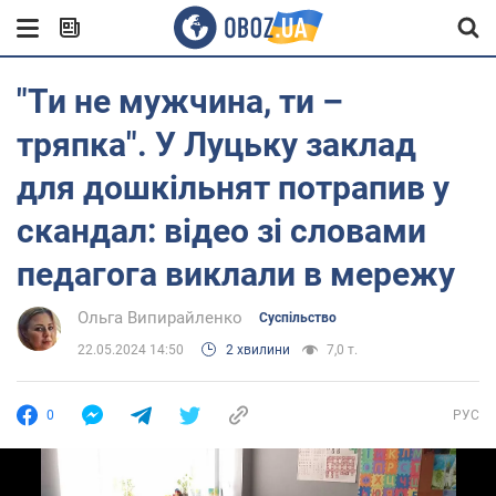
"Ти не мужчина, ти –
тряпка". У Луцьку заклад
для дошкільнят потрапив у
скандал: відео зі словами
педагога виклали в мережу
Ольга Випирайленко
Суспільство
22.05.2024 14:50
2 хвилини
7,0 т.
0
РУС