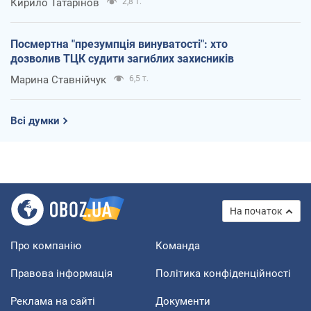
Кирило Татарінов
2,8 т.
Посмертна "презумпція винуватості": хто
дозволив ТЦК судити загиблих захисників
Марина Ставнійчук
6,5 т.
Всі думки
На початок
Про компанію
Команда
Правова інформація
Політика конфіденційності
Реклама на сайті
Документи