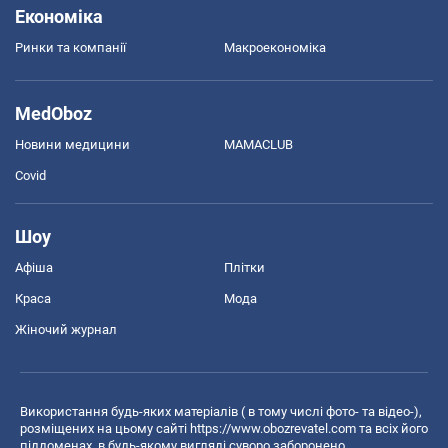
Економіка
Ринки та компанії
Макроекономіка
MedOboz
Новини медицини
MAMACLUB
Covid
Шоу
Афіша
Плітки
Краса
Мода
Жіночий журнал
Використання будь-яких матеріалів ( в тому числі фото- та відео-),
розміщених на цьому сайті
https://www.obozrevatel.com
та всіх його
піддоменах, в будь-якому вигляді суворо заборонено.