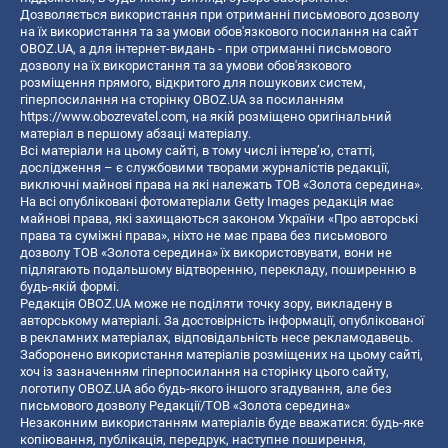
Дозволяється використання при отриманні письмового дозволу
на їх використання та за умови обов'язкового посилання на сайт
OBOZ.UA, а для інтернет-видань - при отриманні письмового
дозволу на їх використання та за умови обов'язкового
розміщення прямого, відкритого для пошукових систем,
гіперпосилання на сторінку OBOZ.UA за посиланням
https://www.obozrevatel.com
, на якій розміщено оригінальний
матеріал в першому абзаці матеріалу.
Всі матеріали на цьому сайті, в тому числі інтерв’ю, статті,
дослідження – є службовими творами журналістів редакції,
виключні майнові права на які належать ТОВ «Золота середина».
На всі опубліковані фотоматеріали Getty Images редакція має
майнові права, які захищаються законом України «Про авторські
права та суміжні права», ніхто не має права без письмового
дозволу ТОВ «Золота середина» їх використовувати, вони не
підлягають подальшому відтворенню, перекладу, поширенню в
будь-якій формі.
Редакція OBOZ.UA може не поділяти точку зору, викладену в
авторському матеріалі. За достовірність інформації, опублікованої
в рекламних матеріалах, відповідальність несе рекламодавець.
Заборонено використання матеріалів розміщених на цьому сайті,
хоч із зазначенням гіперпосилання на сторінку цього сайту,
логотипу OBOZ.UA або будь-якого іншого згадування, але без
письмового дозволу Редакції/ТОВ «Золота середина»
Незаконним використанням матеріалів буде вважатися: будь-яке
копiювання, публiкацiя, передрук, наступне поширення,