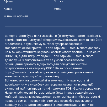
Афіша
Плітки
Краса
Мода
Жіночий журнал
Використання будь-яких матеріалів ( в тому числі фото- та відео-),
розміщених на цьому сайті
https://www.obozrevatel.com
та всіх його
піддоменах, в будь-якому вигляді суворо заборонено.
Дозволяється використання при отриманні письмового дозволу
на їх використання та за умови обов'язкового посилання на сайт
OBOZ.UA, а для інтернет-видань - при отриманні письмового
дозволу на їх використання та за умови обов'язкового
розміщення прямого, відкритого для пошукових систем,
гіперпосилання на сторінку OBOZ.UA за посиланням
https://www.obozrevatel.com
, на якій розміщено оригінальний
матеріал в першому абзаці матеріалу.
Всі матеріали на цьому сайті, в тому числі інтерв’ю, статті,
дослідження – є службовими творами журналістів редакції,
виключні майнові права на які належать ТОВ «Золота середина».
На всі опубліковані фотоматеріали Getty Images редакція має
майнові права, які захищаються законом України «Про авторські
права та суміжні права», ніхто не має права без письмового
дозволу ТОВ «Золота середина» їх використовувати, вони не