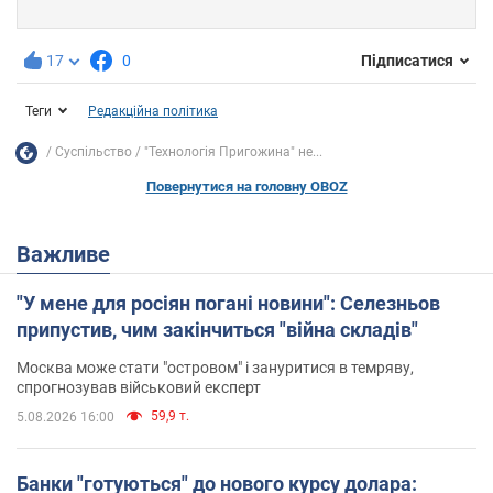
17
0
Підписатися
Теги
Редакційна політика
Суспільство
"Технологія Пригожина" не...
Повернутися на головну OBOZ
Важливе
"У мене для росіян погані новини": Селезньов
припустив, чим закінчиться "війна складів"
Москва може стати "островом" і зануритися в темряву,
спрогнозував військовий експерт
59,9 т.
5.08.2026 16:00
Банки "готуються" до нового курсу долара: