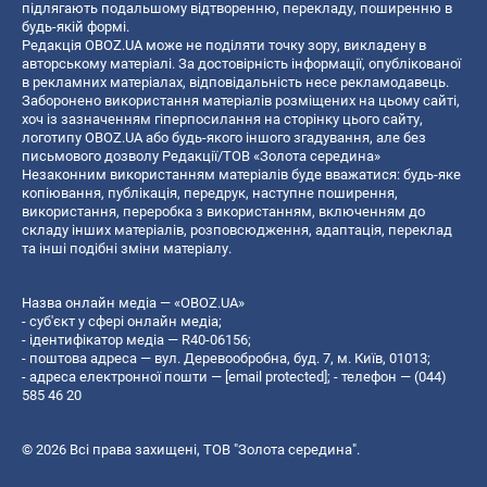
підлягають подальшому відтворенню, перекладу, поширенню в
будь-якій формі.
Редакція OBOZ.UA може не поділяти точку зору, викладену в
авторському матеріалі. За достовірність інформації, опублікованої
в рекламних матеріалах, відповідальність несе рекламодавець.
Заборонено використання матеріалів розміщених на цьому сайті,
хоч із зазначенням гіперпосилання на сторінку цього сайту,
логотипу OBOZ.UA або будь-якого іншого згадування, але без
письмового дозволу Редакції/ТОВ «Золота середина»
Незаконним використанням матеріалів буде вважатися: будь-яке
копiювання, публiкацiя, передрук, наступне поширення,
використання, переробка з використанням, включенням до
складу інших матеріалів, розповсюдження, адаптація, переклад
та інші подібні зміни матеріалу.
Назва онлайн медіа — «OBOZ.UA»
- суб'єкт у сфері онлайн медіа;
- ідентифікатор медіа — R40-06156;
- поштова адреса — вул. Деревообробна, буд. 7, м. Київ, 01013;
- адреса електронної пошти —
[email protected]
; - телефон — (044)
585 46 20
© 2026 Всі права захищені, ТОВ "Золота середина".