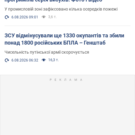
У промисловій зоні зафіксовано кілька осередків пожежі
3,6 т.
6.08.2026 09:01
ЗСУ відмінусували ще 1330 окупантів та збили
понад 1800 російських БПЛА – Генштаб
Чисельність путінської армії скорочується
16,3 т.
6.08.2026 06:32