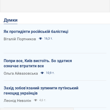
Думки
Як протидіяти російській балістиці
Віталій Портников
16,3 т.
Попри все, Київ вистоїть. Бо здатися
означає втратити все
Ольга Айвазовська
10,9 т.
Захід зобов'язаний зупинити путінський
геноцид українців
Леонід Невзлін
4,6 т.