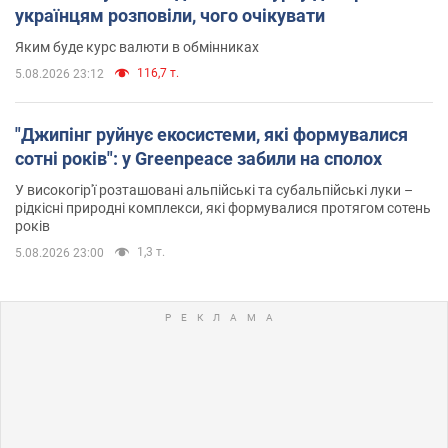
українцям розповіли, чого очікувати
Яким буде курс валюти в обмінниках
116,7 т.
5.08.2026 23:12
"Джипінг руйнує екосистеми, які формувалися
сотні років": у Greenpeace забили на сполох
У високогір'ї розташовані альпійські та субальпійські луки –
рідкісні природні комплекси, які формувалися протягом сотень
років
1,3 т.
5.08.2026 23:00