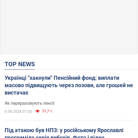
TOP NEWS
Українці "хакнули" Пенсійний фонд: виплати
масово підвищують через позови, але грошей не
вистачає
Як перераховують пенсії
51,7 т.
6.08.2026 07:00
Під атакою був НПЗ: у російському Ярославлі
прогриміла серія вибухів. Фото і відео