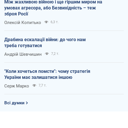
Між жахливою війною і ще гіршим миром на
умовах агресора, або Безвихідність – теж
зброя Росії
Олексій Копитько
6,3 т.
Драбина ескалації війни: до чого нам
треба готуватися
Андрій Шевчишин
7,2 т.
"Коли хочеться помсти": чому стратегія
України має залишатися іншою
Серж Марко
7,7 т.
Всі думки