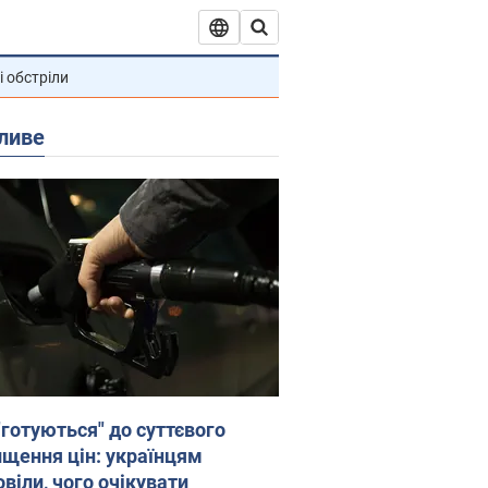
і обстріли
ливе
"готуються" до суттєвого
ищення цін: українцям
віли, чого очікувати