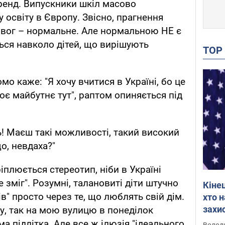
тренд. Випускники шкіл масово
освіту в Європу. Звісно, прагнення
ривог – нормальне. Але нормальною НЕ є
ься навколо дітей, що вирішують
TO
омо каже: "Я хочу вчитися в Україні, бо це
воє майбутнє тут", раптом опиняється під
ть! Маєш такі можливості, такий високий
, невдаха?"​
ріплюється стереотип, ніби в Україні
 зміг". Розумні, талановиті діти штучно
Кіне
в" просто через те, що люблять свій дім.
хто 
захис
у, так на мою вулицю в понеділок
Інте
ма підлітка. ​Але все ж ілюзія "ідеального
Володи