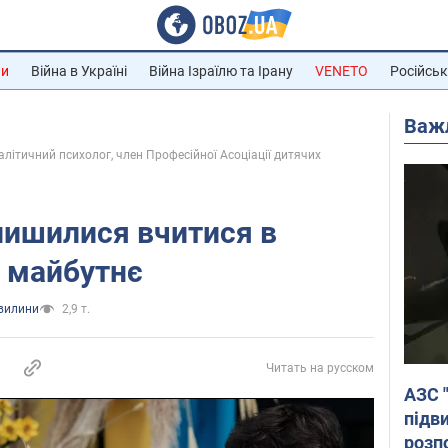
ни
Війна в Україні
Війна Ізраїлю та Ірану
VENETO
Російськ
Важ
алітичний психолог, член Професійної Асоціації дитячих
алишилися вчитися в
е майбутнє
хвилини
2,9 т.
Читать на русском
АЗС 
підв
розпо