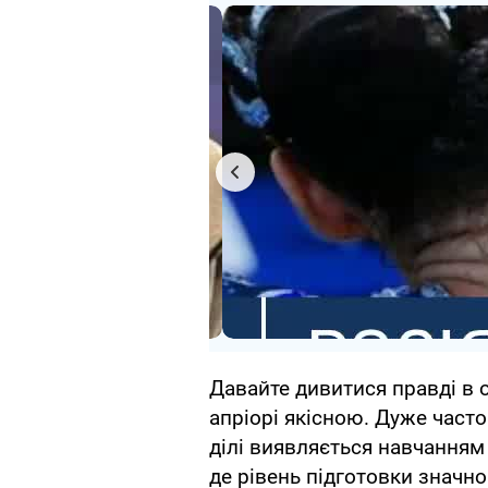
Давайте дивитися правді в о
апріорі якісною. ​Дуже час
ділі виявляється навчанням
де рівень підготовки значн