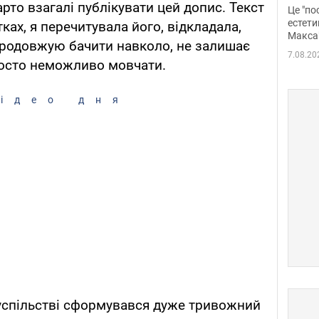
росі
арто взагалі публікувати цей допис. Текст
Це "по
Фото
естети
ках, я перечитувала його, відкладала,
Макса
я продовжую бачити навколо, не залишає
7.08.20
росто неможливо мовчати.​
ідео дня
успільстві сформувався дуже тривожний