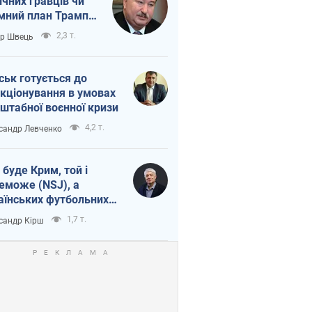
ічних гравців чи
мний план Трампа
тіна?
2,3 т.
ор Швець
ськ готується до
кціонування в умовах
штабної воєнної кризи
4,2 т.
сандр Левченко
 буде Крим, той і
еможе (NSJ), а
аїнських футбольних
овників можуть
1,7 т.
сандр Кірш
вати вбивцями