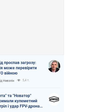
ід проспав загрозу:
ія може перевірити
О війною
5,4 т.
ід Невзлін
рта" та "Новатор"
римали кулеметний
тріл і удар FPV-дрона,
тувавши життя