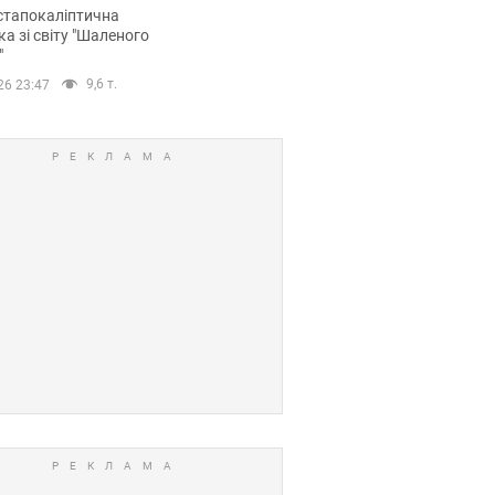
йських FPV-дронів.
стапокаліптична
ка зі світу "Шаленого
"
9,6 т.
26 23:47