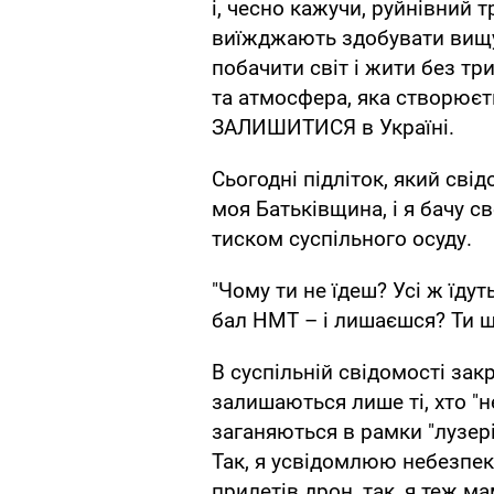
і, чесно кажучи, руйнівний 
виїжджають здобувати вищу 
побачити світ і жити без т
та атмосфера, яка створюєт
ЗАЛИШИТИСЯ в Україні.​
Сьогодні підліток, який свід
моя Батьківщина, і я бачу с
тиском суспільного осуду.​
"Чому ти не їдеш? Усі ж їду
бал НМТ – і лишаєшся? Ти що
В суспільній свідомості зак
залишаються лише ті, хто "не
заганяються в рамки "лузері
Так, я усвідомлюю небезпек
прилетів дрон, так, я теж ма