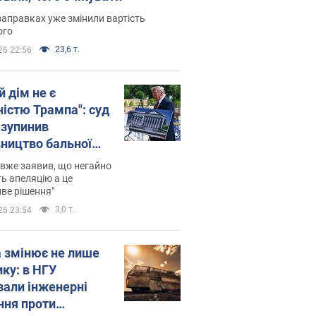
заправках уже змінили вартість
ого
23,6 т.
26 22:56
й дім не є
ністю Трампа": суд
зупинив
вництво бальної
 за $400 млн
вже заявив, що негайно
ь апеляцію а це
ве рішення"
3,0 т.
26 23:54
а змінює не лише
ику: в НГУ
зали інженерні
ння проти