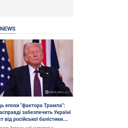
P NEWS
ць епохи "фактора Трампа":
насправді забезпечить Україні
т від російської балістики.
рв’ю з Безсмертним
мир Зеленський зустрівся з