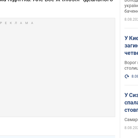
україн
баченн
у боро
8.08.20
У Киє
заги
четв
Ворог 
столиц
8.0
У Си
спал
стов
Самар
8.08.20