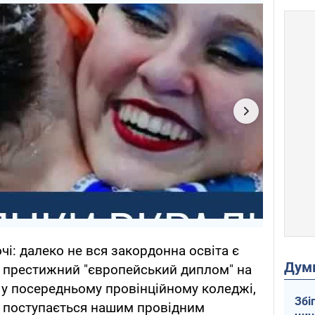
чі: далеко не вся закордонна освіта є
Дум
то престижний "європейський диплом" на
 у посередньому провінційному коледжі,
Збі
о поступається нашим провідним