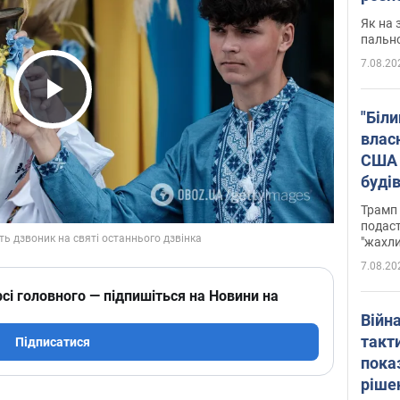
Як на 
пальн
7.08.20
Play Video
"Біли
влас
США 
буді
зали
Трамп 
подаст
"жахли
7.08.20
сі головного — підпишіться на Новини на
Війн
такт
Підписатися
пока
ріше