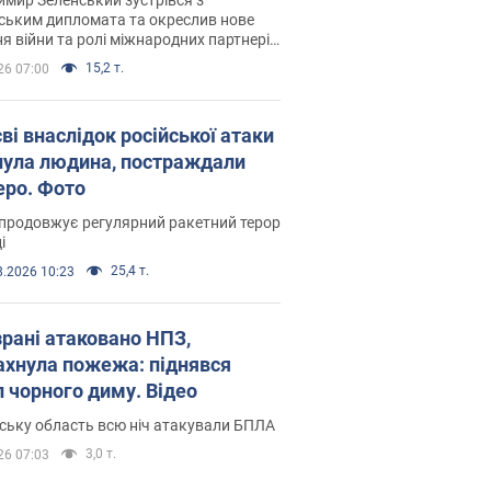
ським дипломата та окреслив нове
я війни та ролі міжнародних партнерів
тьбі з Росією
15,2 т.
26 07:00
ві внаслідок російської атаки
нула людина, постраждали
еро. Фото
продовжує регулярний ракетний терор
і
25,4 т.
8.2026 10:23
зрані атаковано НПЗ,
ахнула пожежа: піднявся
п чорного диму. Відео
ську область всю ніч атакували БПЛА
3,0 т.
26 07:03