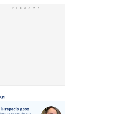
ки
г інтересів двох