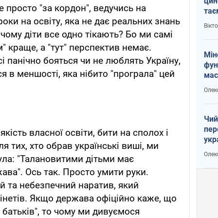
цин
е просто "за кордон", ведучись на
тає
роки на освіту, яка не дає реальних знань
і Пу
Вікт
 чому діти все одно тікають? Бо ми самі
м" краще, а "тут" перспектив немає.
Мін
сі панічно бояться чи не люблять Україну,
фун
я в меншості, яка нібито "програла" цей
мас
Олек
Чий
пер
 якість власної освіти, бити на сполох і
укр
я тих, хто обрав українські виші, ми
чин
Олек
ула: "Талановитими дітьми має
наз
ава". ​Ось так. Просто умити руки.
 та небезпечний наратив, який
інетів. Якщо держава офіційно каже, що
 батьків", то чому ми дивуємося