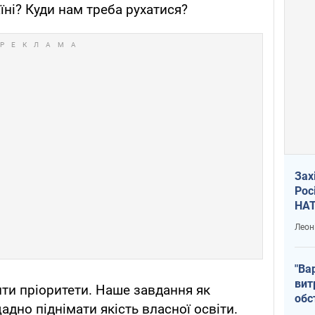
ні? ​Куди нам треба рухатися?​
Зах
Рос
НАТ
Леон
"Ва
вит
ти пріоритети. Наше завдання як
обс
адно піднімати якість власної освіти.
вря