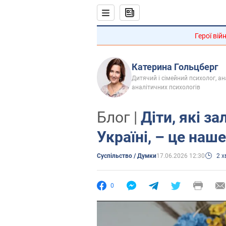
Герої вій
Катерина Гольцберг
Дитячий і сімейний психолог, ан
аналітичних психологів
Блог |
Діти, які з
Україні, – це наш
Суспільство / Думки
17.06.2026 12:30
2 
0