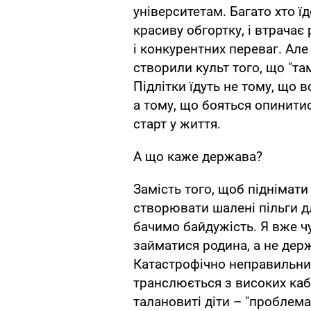
університетам. Багато хто їд
красиву обгортку, і втрачає 
і конкурентних переваг. ​Але
створили культ того, що "та
Підлітки їдуть не тому, що в
а тому, що бояться опинитис
старт у життя.​
А що каже держава?
​Замість того, щоб піднімати
створювати шалені пільги дл
бачимо байдужість. Я вже ч
займатися родина, а не держ
Катастрофічно неправильний
транслюється з високих каб
талановиті діти – "проблема