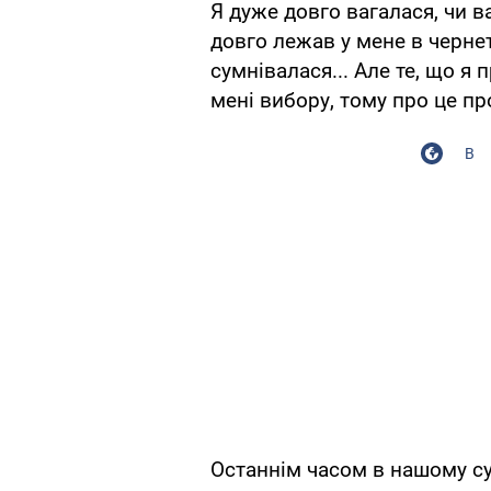
Я дуже довго вагалася, чи в
довго лежав у мене в чернет
сумнівалася... Але те, що 
мені вибору, тому про це п
В
Останнім часом в нашому с