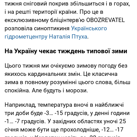
тижня сніговий покрив збільшиться і в горах,
і на решті території країни. Про це в
ексклюзивному бліцінтерв'ю OBOZREVATEL
розповіла синоптикиня
Українського
гідрометцентру
Наталія Птуха
.
На Україну чекає тиждень типової зими
Цього тижня ми очікуємо зимову погоду без
якихось кардинальних змін. Це класична
зима в повному розумінні цього слова, більш
спокійна. Але будуть і морози.
Наприклад, температура вночі в найближчі
три доби буде -3… -15 градусів, у денні години
-1… -7 градусів. У західних областях уночі 25
січня може бути ще прохолодніше, -12… -17