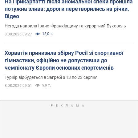
На Прикарпатті після аномальної спеки пройшла
потужна злива: дороги перетворились на річки.
Відео
Негода накрила Івано-Франківщину та курортний Буковель
13,0 т.
8.08.2026 09:27
Хорватія принизила збірну Росії зі спортивної
гімнастики, офіційно не допустивши до
чемпіонату Європи основних спортсменів
Турнір відбудеться в Загребі з 13 по 23 серпня
9,9 т.
8.08.2026 09:51