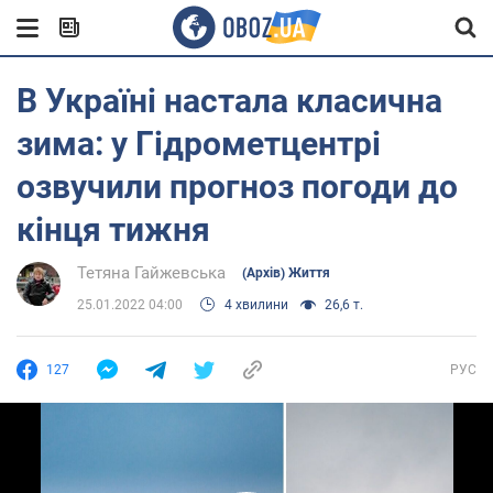
В Україні настала класична
зима: у Гідрометцентрі
озвучили прогноз погоди до
кінця тижня
Тетяна Гайжевська
(Архів) Життя
25.01.2022 04:00
4 хвилини
26,6 т.
127
РУС