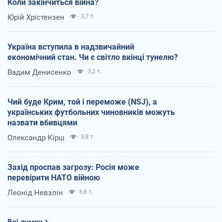
Коли закінчиться війна?
Юрій Хрістензен
3,7 т.
Україна вступила в надзвичайний
економічний стан. Чи є світло вкінці тунелю?
Вадим Денисенко
3,2 т.
Чий буде Крим, той і переможе (NSJ), а
українських футбольних чиновників можуть
назвати вбивцями
Олександр Кірш
3,8 т.
Захід проспав загрозу: Росія може
перевірити НАТО війною
Леонід Невзлін
6,6 т.