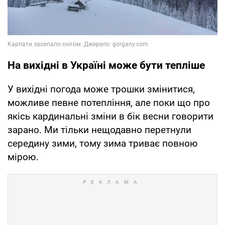
На вихідні в Україні може бути тепліше
У вихідні погода може трошки змінитися,
можливе певне потепління, але поки що про
якісь кардинальні зміни в бік весни говорити
зарано. Ми тільки нещодавно перетнули
середину зими, тому зима триває повною
мірою.