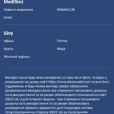
MedOboz
Новини медицини
MAMACLUB
Covid
Шоу
Афіша
Плітки
Краса
Мода
Жіночий журнал
Використання будь-яких матеріалів ( в тому числі фото- та відео-),
розміщених на цьому сайті
https://www.obozrevatel.com
та всіх його
піддоменах, в будь-якому вигляді суворо заборонено.
Дозволяється використання при отриманні письмового дозволу
на їх використання та за умови обов'язкового посилання на сайт
OBOZ.UA, а для інтернет-видань - при отриманні письмового
дозволу на їх використання та за умови обов'язкового
розміщення прямого, відкритого для пошукових систем,
гіперпосилання на сторінку OBOZ.UA за посиланням