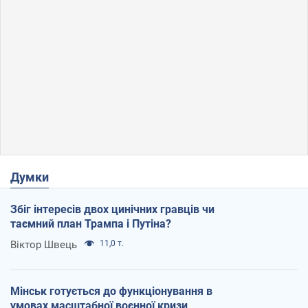
Думки
Збіг інтересів двох цинічних гравців чи
таємний план Трампа і Путіна?
Віктор Швець
11,0 т.
Мінськ готується до функціонування в
умовах масштабної воєнної кризи