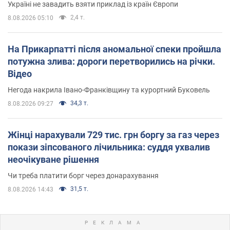
Україні не завадить взяти приклад із країн Європи
2,4 т.
8.08.2026 05:10
На Прикарпатті після аномальної спеки пройшла
потужна злива: дороги перетворились на річки.
Відео
Негода накрила Івано-Франківщину та курортний Буковель
34,3 т.
8.08.2026 09:27
Жінці нарахували 729 тис. грн боргу за газ через
покази зіпсованого лічильника: суддя ухвалив
неочікуване рішення
Чи треба платити борг через донарахування
31,5 т.
8.08.2026 14:43