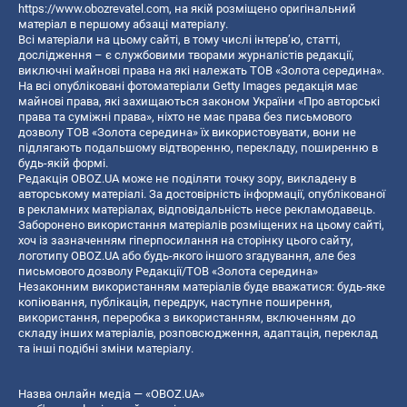
https://www.obozrevatel.com
, на якій розміщено оригінальний
матеріал в першому абзаці матеріалу.
Всі матеріали на цьому сайті, в тому числі інтерв’ю, статті,
дослідження – є службовими творами журналістів редакції,
виключні майнові права на які належать ТОВ «Золота середина».
На всі опубліковані фотоматеріали Getty Images редакція має
майнові права, які захищаються законом України «Про авторські
права та суміжні права», ніхто не має права без письмового
дозволу ТОВ «Золота середина» їх використовувати, вони не
підлягають подальшому відтворенню, перекладу, поширенню в
будь-якій формі.
Редакція OBOZ.UA може не поділяти точку зору, викладену в
авторському матеріалі. За достовірність інформації, опублікованої
в рекламних матеріалах, відповідальність несе рекламодавець.
Заборонено використання матеріалів розміщених на цьому сайті,
хоч із зазначенням гіперпосилання на сторінку цього сайту,
логотипу OBOZ.UA або будь-якого іншого згадування, але без
письмового дозволу Редакції/ТОВ «Золота середина»
Незаконним використанням матеріалів буде вважатися: будь-яке
копiювання, публiкацiя, передрук, наступне поширення,
використання, переробка з використанням, включенням до
складу інших матеріалів, розповсюдження, адаптація, переклад
та інші подібні зміни матеріалу.
Назва онлайн медіа — «OBOZ.UA»