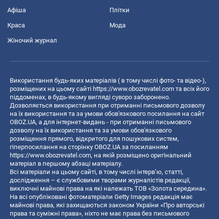
Афіша
Плітки
Краса
Мода
Жіночий журнал
Використання будь-яких матеріалів ( в тому числі фото- та відео-),
розміщених на цьому сайті
https://www.obozrevatel.com
та всіх його
піддоменах, в будь-якому вигляді суворо заборонено.
Дозволяється використання при отриманні письмового дозволу
на їх використання та за умови обов'язкового посилання на сайт
OBOZ.UA, а для інтернет-видань - при отриманні письмового
дозволу на їх використання та за умови обов'язкового
розміщення прямого, відкритого для пошукових систем,
гіперпосилання на сторінку OBOZ.UA за посиланням
https://www.obozrevatel.com
, на якій розміщено оригінальний
матеріал в першому абзаці матеріалу.
Всі матеріали на цьому сайті, в тому числі інтерв’ю, статті,
дослідження – є службовими творами журналістів редакції,
виключні майнові права на які належать ТОВ «Золота середина».
На всі опубліковані фотоматеріали Getty Images редакція має
майнові права, які захищаються законом України «Про авторські
права та суміжні права», ніхто не має права без письмового