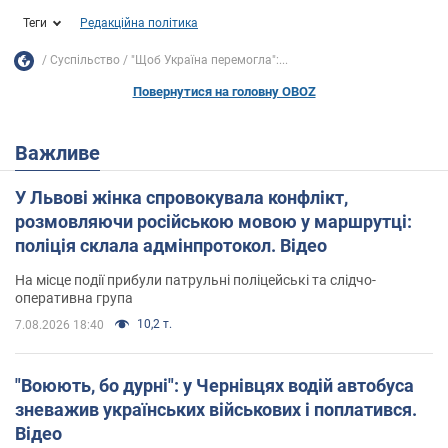
Теги
Редакційна політика
Суспільство
"Щоб Україна перемогла":...
Повернутися на головну OBOZ
Важливе
У Львові жінка спровокувала конфлікт,
розмовляючи російською мовою у маршрутці:
поліція склала адмінпротокол. Відео
На місце події прибули патрульні поліцейські та слідчо-
оперативна група
10,2 т.
7.08.2026 18:40
"Воюють, бо дурні": у Чернівцях водій автобуса
зневажив українських військових і поплатився.
Відео