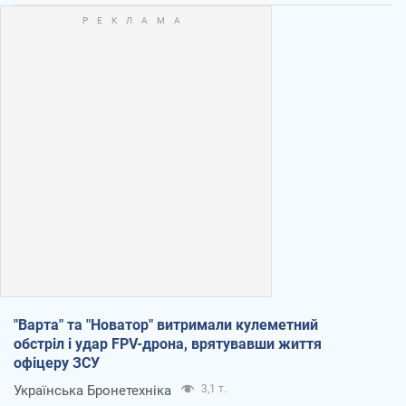
"Варта" та "Новатор" витримали кулеметний
обстріл і удар FPV-дрона, врятувавши життя
офіцеру ЗСУ
Українська Бронетехніка
3,1 т.