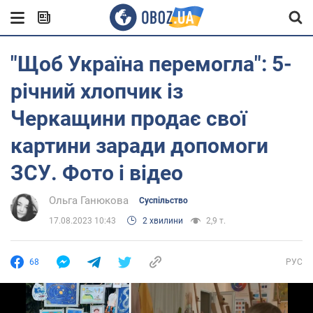
"Щоб Україна перемогла": 5-
річний хлопчик із
Черкащини продає свої
картини заради допомоги
ЗСУ. Фото і відео
Ольга Ганюкова
Суспільство
17.08.2023 10:43
2 хвилини
2,9 т.
68
РУС