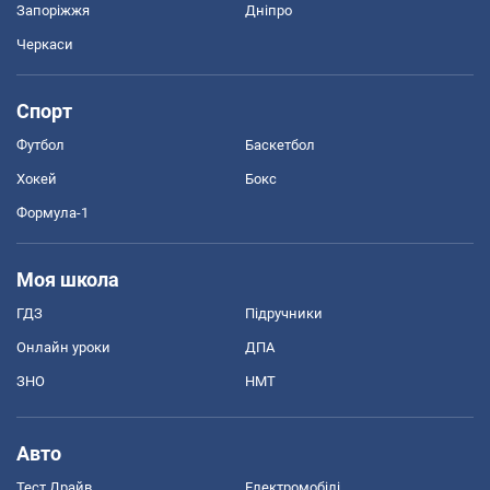
Запоріжжя
Дніпро
Черкаси
Спорт
Футбол
Баскетбол
Хокей
Бокс
Формула-1
Моя школа
ГДЗ
Підручники
Онлайн уроки
ДПА
ЗНО
НМТ
Авто
Тест Драйв
Електромобілі