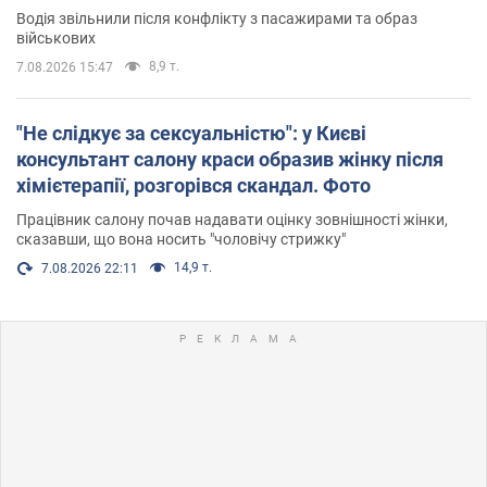
Водія звільнили після конфлікту з пасажирами та образ
військових
8,9 т.
7.08.2026 15:47
"Не слідкує за сексуальністю": у Києві
консультант салону краси образив жінку після
хімієтерапії, розгорівся скандал. Фото
Працівник салону почав надавати оцінку зовнішності жінки,
сказавши, що вона носить "чоловічу стрижку"
14,9 т.
7.08.2026 22:11