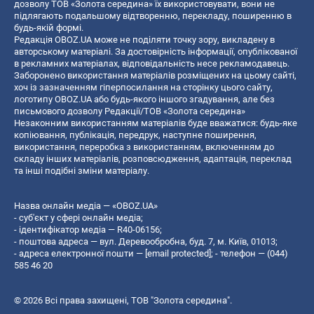
дозволу ТОВ «Золота середина» їх використовувати, вони не
підлягають подальшому відтворенню, перекладу, поширенню в
будь-якій формі.
Редакція OBOZ.UA може не поділяти точку зору, викладену в
авторському матеріалі. За достовірність інформації, опублікованої
в рекламних матеріалах, відповідальність несе рекламодавець.
Заборонено використання матеріалів розміщених на цьому сайті,
хоч із зазначенням гіперпосилання на сторінку цього сайту,
логотипу OBOZ.UA або будь-якого іншого згадування, але без
письмового дозволу Редакції/ТОВ «Золота середина»
Незаконним використанням матеріалів буде вважатися: будь-яке
копiювання, публiкацiя, передрук, наступне поширення,
використання, переробка з використанням, включенням до
складу інших матеріалів, розповсюдження, адаптація, переклад
та інші подібні зміни матеріалу.
Назва онлайн медіа — «OBOZ.UA»
- суб'єкт у сфері онлайн медіа;
- ідентифікатор медіа — R40-06156;
- поштова адреса — вул. Деревообробна, буд. 7, м. Київ, 01013;
- адреса електронної пошти —
[email protected]
; - телефон — (044)
585 46 20
© 2026 Всі права захищені, ТОВ "Золота середина".