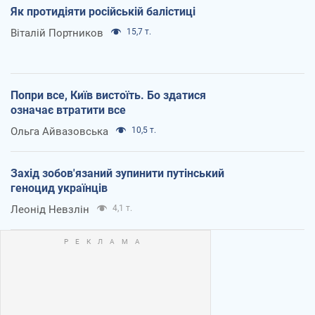
Як протидіяти російській балістиці
Віталій Портников
15,7 т.
Попри все, Київ вистоїть. Бо здатися
означає втратити все
Ольга Айвазовська
10,5 т.
Захід зобов'язаний зупинити путінський
геноцид українців
Леонід Невзлін
4,1 т.