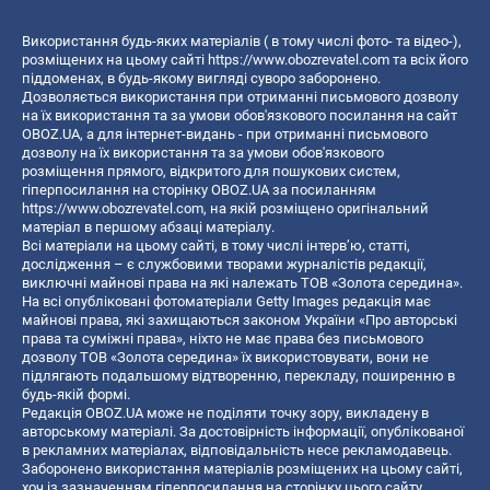
Використання будь-яких матеріалів ( в тому числі фото- та відео-),
розміщених на цьому сайті
https://www.obozrevatel.com
та всіх його
піддоменах, в будь-якому вигляді суворо заборонено.
Дозволяється використання при отриманні письмового дозволу
на їх використання та за умови обов'язкового посилання на сайт
OBOZ.UA, а для інтернет-видань - при отриманні письмового
дозволу на їх використання та за умови обов'язкового
розміщення прямого, відкритого для пошукових систем,
гіперпосилання на сторінку OBOZ.UA за посиланням
https://www.obozrevatel.com
, на якій розміщено оригінальний
матеріал в першому абзаці матеріалу.
Всі матеріали на цьому сайті, в тому числі інтерв’ю, статті,
дослідження – є службовими творами журналістів редакції,
виключні майнові права на які належать ТОВ «Золота середина».
На всі опубліковані фотоматеріали Getty Images редакція має
майнові права, які захищаються законом України «Про авторські
права та суміжні права», ніхто не має права без письмового
дозволу ТОВ «Золота середина» їх використовувати, вони не
підлягають подальшому відтворенню, перекладу, поширенню в
будь-якій формі.
Редакція OBOZ.UA може не поділяти точку зору, викладену в
авторському матеріалі. За достовірність інформації, опублікованої
в рекламних матеріалах, відповідальність несе рекламодавець.
Заборонено використання матеріалів розміщених на цьому сайті,
хоч із зазначенням гіперпосилання на сторінку цього сайту,