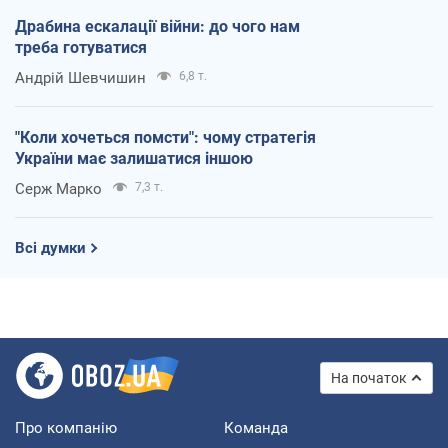
Драбина ескалації війни: до чого нам
треба готуватися
Андрій Шевчишин
6,8 т.
"Коли хочеться помсти": чому стратегія
України має залишатися іншою
Серж Марко
7,3 т.
Всі думки
На початок
Про компанію
Команда