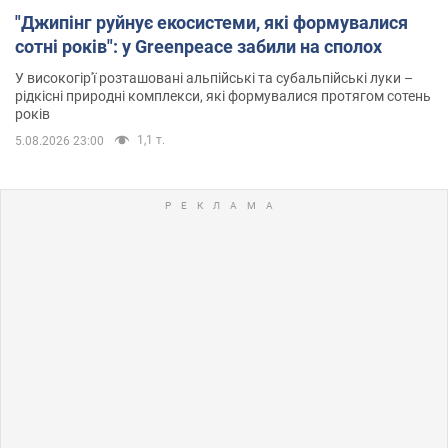
"Джипінг руйнує екосистеми, які формувалися
сотні років": у Greenpeace забили на сполох
У високогір'ї розташовані альпійські та субальпійські луки –
рідкісні природні комплекси, які формувалися протягом сотень
років
1,1 т.
5.08.2026 23:00