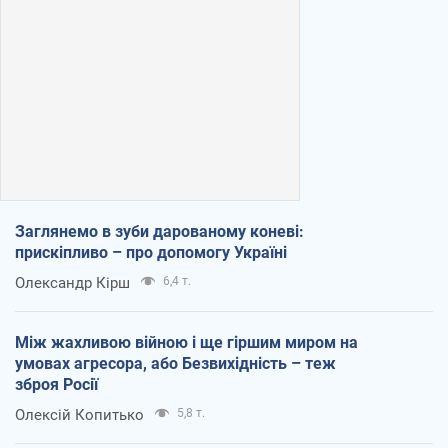
Заглянемо в зуби дарованому коневі:
прискіпливо – про допомогу Україні
Олександр Кірш
6,4 т.
Між жахливою війною і ще гіршим миром на
умовах агресора, або Безвихідність – теж
зброя Росії
Олексій Копитько
5,8 т.