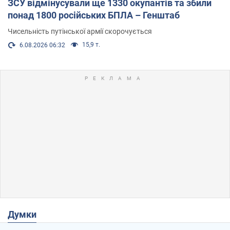
ЗСУ відмінусували ще 1330 окупантів та збили
понад 1800 російських БПЛА – Генштаб
Чисельність путінської армії скорочується
15,9 т.
6.08.2026 06:32
Думки