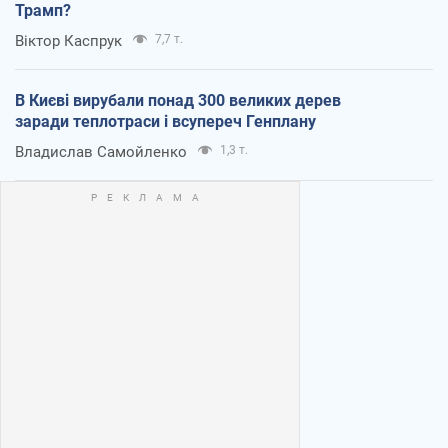
Трамп?
Віктор Каспрук
7,7 т.
В Києві вирубали понад 300 великих дерев
заради теплотраси і всупереч Генплану
Владислав Самойленко
1,3 т.