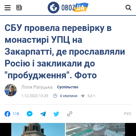
СБУ провела перевірку в
монастирі УПЦ на
Закарпатті, де прославляли
Росію і закликали до
"пробудження". Фото
Лілія Рагуцька
Суспільство
1.12.2022 13:25
4 хвилини
5,4 т.
118
РУС