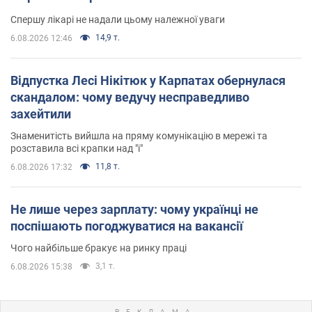
Спершу лікарі не надали цьому належної уваги
14,9 т.
6.08.2026 12:46
Відпустка Лесі Нікітюк у Карпатах обернулася
скандалом: чому ведучу несправедливо
захейтили
Знаменитість вийшла на пряму комунікацію в мережі та
розставила всі крапки над "і"
11,8 т.
6.08.2026 17:32
Не лише через зарплату: чому українці не
поспішають погоджуватися на вакансії
Чого найбільше бракує на ринку праці
3,1 т.
6.08.2026 15:38