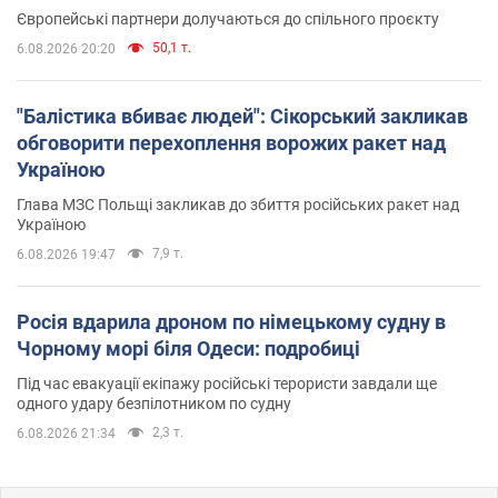
Європейські партнери долучаються до спільного проєкту
50,1 т.
6.08.2026 20:20
"Балістика вбиває людей": Сікорський закликав
обговорити перехоплення ворожих ракет над
Україною
Глава МЗС Польщі закликав до збиття російських ракет над
Україною
7,9 т.
6.08.2026 19:47
Росія вдарила дроном по німецькому судну в
Чорному морі біля Одеси: подробиці
Під час евакуації екіпажу російські терористи завдали ще
одного удару безпілотником по судну
2,3 т.
6.08.2026 21:34