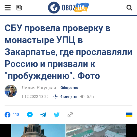
СБУ провела проверку в
монастыре УПЦ в
Закарпатье, где прославляли
Россию и призвали к
"пробуждению". Фото
Лилия Рагуцкая
Общество
1.12.2022 13:25
4 минуты
5,4 т.
118