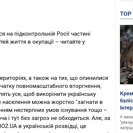
TO
ся на підконтрольній Росії частині
тей життя в окупації – читайте у
ериторіях, а також на тих, що опинилися
початку повномасштабного вторгнення,
Крем
ять усе, щоб викорінити українську
баліс
ле населення можна жорстко "загнати в
Інте
нням нестерпних умов існування тощо –
У липн
оча і тут без загроз не обходиться. Але, за
"рекор
Z.UA в українській розвідці, це
запуще