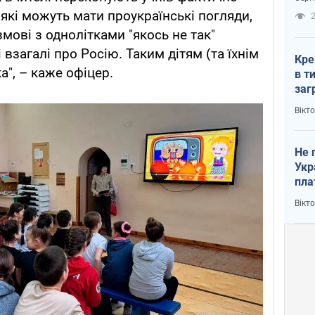
рак
які можуть мати проукраїнські погляди,
2
змові з однолітками "якось не так"
 взагалі про Росію. Таким дітям (та їхнім
Кре
", – каже офіцер.
в т
заг
лог
Вікт
Не 
Укр
пла
Вікт