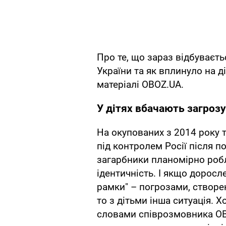
Про те, що зараз відбуваєть
України та як вплинуло на ді
матеріалі OBOZ.UA.
У дітях вбачають загрозу
На окупованих з 2014 року т
під контролем Росії після 
загарбники планомірно робл
ідентичність. І якщо дорос
рамки" – погрозами, створе
то з дітьми інша ситуація. Х
словами співрозмовника OBO