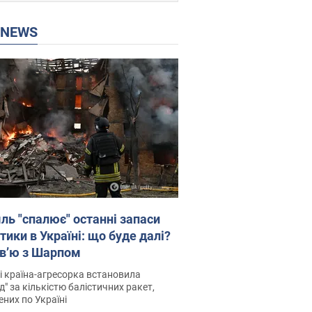
P NEWS
ль "спалює" останні запаси
тики в Україні: що буде далі?
рв’ю з Шарпом
і країна-агресорка встановила
д" за кількістю балістичних ракет,
них по Україні