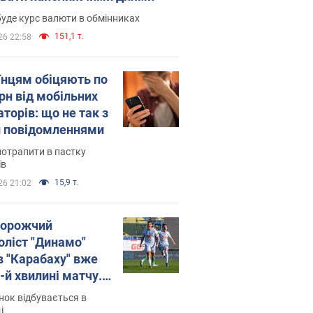
уде курс валюти в обмінниках
151,1 т.
26 22:58
їнцям обіцяють по
рн від мобільних
торів: що не так з
 повідомленнями
потрапити в пастку
їв
15,9 т.
26 21:02
орожчий
оліст "Динамо"
в "Карабаху" вже
-й хвилині матчу.
о
ок відбувається в
і