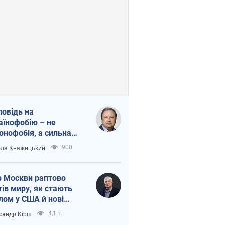
повідь на
аїнофобію – не
онофобія, а сильна
аїнська держава
900
ла Княжицький
 Москви раптово
тів миру, як стають
лом у США й нові
аїнські топ-рейтинги
4,1 т.
сандр Кірш