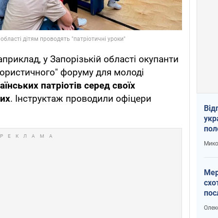
Наприклад, у Запорізькій області окупанти
рористичного" форуму для молоді
аїнських патріотів серед своїх
них
. Інструктаж проводили офіцери
Від
укр
пол
укр
Мико
Мер
схо
пос
укр
Олек