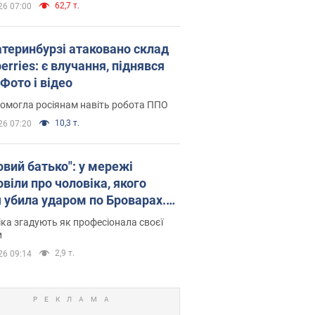
62,7 т.
26 07:00
атеринбурзі атаковано склад
erries: є влучання, піднявся
Фото і відео
омогла росіянам навіть робота ППО
10,3 т.
26 07:20
овий батько": у мережі
віли про чоловіка, якого
я убила ударом по Броварах.
ка згадують як професіонала своєї
и
2,9 т.
26 09:14