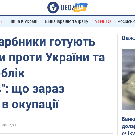
ни
Війна в Україні
Війна Ізраїлю та Ірану
VENETO
Російськ
Важ
гарбники готують
и проти України та
облік
": що зараз
в окупації
Банк
дола
7,8 т.
очік