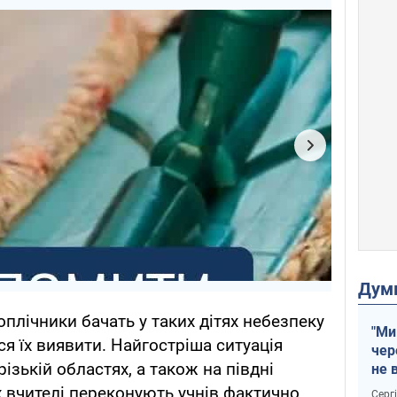
Дум
поплічники бачать у таких дітях небезпеку
"Ми
ся їх виявити. Найгостріша ситуація
чер
ізькій областях, а також на півдні
не 
зне
х вчителі переконують учнів фактично
Серг