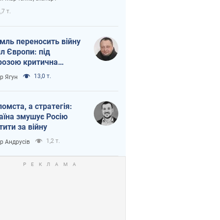
етний терор
,7 т.
мль переносить війну
ил Європи: під
розою критична
істика
13,0 т.
ор Ягун
помста, а стратегія:
аїна змушує Росію
тити за війну
1,2 т.
ор Андрусів