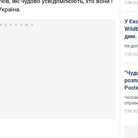
ків, які чудово усвідомлюють, хто вони і
7.08.20
Україна.
У Єк
Wildb
дим. 
Не доп
7.08.20
"Чуд
розпо
Росі
Фото
Чолові
справ
7.08.20