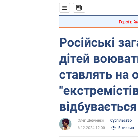
Герої вій
Російські за
дітей воюват
ставлять на 
"екстремістів
відбувається 
Олег Шевченко
Суспільство
6.12.2024 12:00
5 хвилин