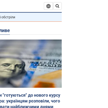
і обстріли
ливе
и "готуються" до нового курсу
ра: українцям розповіли, чого
увати найближчими днями