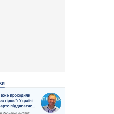
ки
 вже проходили
ез гірше": Україні
варто піддаватися
вірі через
ій Марченко, експерт