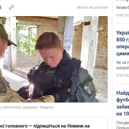
Яким б
Читать на русском
6.08.20
Укра
850 г
опера
цими
Як не 
шахра
6.08.20
Найд
футб
заби
на 10
Віде
Поєдин
сі головного — підпишіться на Новини на
Польщ