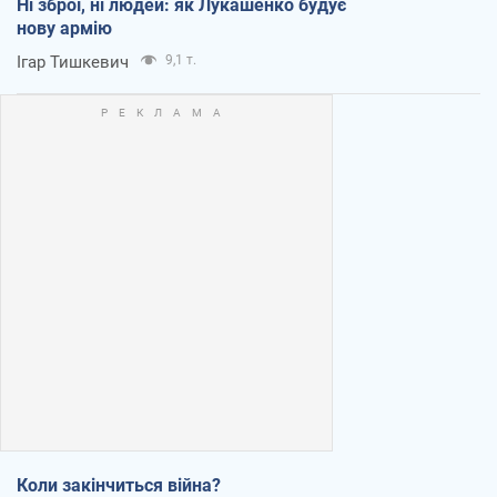
Ні зброї, ні людей: як Лукашенко будує
нову армію
Ігар Тишкевич
9,1 т.
Коли закінчиться війна?