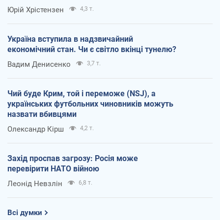
Юрій Хрістензен
4,3 т.
Україна вступила в надзвичайний
економічний стан. Чи є світло вкінці тунелю?
Вадим Денисенко
3,7 т.
Чий буде Крим, той і переможе (NSJ), а
українських футбольних чиновників можуть
назвати вбивцями
Олександр Кірш
4,2 т.
Захід проспав загрозу: Росія може
перевірити НАТО війною
Леонід Невзлін
6,8 т.
Всі думки