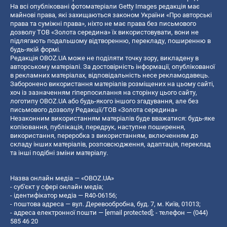
На всі опубліковані фотоматеріали Getty Images редакція має
майнові права, які захищаються законом України «Про авторські
права та суміжні права», ніхто не має права без письмового
дозволу ТОВ «Золота середина» їх використовувати, вони не
підлягають подальшому відтворенню, перекладу, поширенню в
будь-якій формі.
Редакція OBOZ.UA може не поділяти точку зору, викладену в
авторському матеріалі. За достовірність інформації, опублікованої
в рекламних матеріалах, відповідальність несе рекламодавець.
Заборонено використання матеріалів розміщених на цьому сайті,
хоч із зазначенням гіперпосилання на сторінку цього сайту,
логотипу OBOZ.UA або будь-якого іншого згадування, але без
письмового дозволу Редакції/ТОВ «Золота середина»
Незаконним використанням матеріалів буде вважатися: будь-яке
копiювання, публiкацiя, передрук, наступне поширення,
використання, переробка з використанням, включенням до
складу інших матеріалів, розповсюдження, адаптація, переклад
та інші подібні зміни матеріалу.
Назва онлайн медіа — «OBOZ.UA»
- суб'єкт у сфері онлайн медіа;
- ідентифікатор медіа — R40-06156;
- поштова адреса — вул. Деревообробна, буд. 7, м. Київ, 01013;
- адреса електронної пошти —
[email protected]
; - телефон — (044)
585 46 20