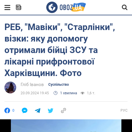
РЕБ, "Мавіки", "Старлінки",
візки: яку допомогу
отримали бійці ЗСУ та
лікарні прифронтової
Харківщини. Фото
Гліб Іванов
Суспільство
20.09.2024 19:45
1 хвилина
1,6 т.
0
РУС