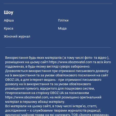
Шоу
Афіша
Плітки
Краса
Мода
Жіночий журнал
Використання будь-яких матеріалів ( в тому числі фото- та відео-),
розміщених на цьому сайті
https://www.obozrevatel.com
та всіх його
піддоменах, в будь-якому вигляді суворо заборонено.
Дозволяється використання при отриманні письмового дозволу
на їх використання та за умови обов'язкового посилання на сайт
OBOZ.UA, а для інтернет-видань - при отриманні письмового
дозволу на їх використання та за умови обов'язкового
розміщення прямого, відкритого для пошукових систем,
гіперпосилання на сторінку OBOZ.UA за посиланням
https://www.obozrevatel.com
, на якій розміщено оригінальний
матеріал в першому абзаці матеріалу.
Всі матеріали на цьому сайті, в тому числі інтерв’ю, статті,
дослідження – є службовими творами журналістів редакції,
виключні майнові права на які належать ТОВ «Золота середина».