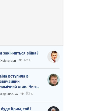
и закінчиться війна?
6,2 т.
 Хрістензен
аїна вступила в
звичайний
номічний стан. Чи є
тло вкінці тунелю?
5,3 т.
м Денисенко
 буде Крим, той і