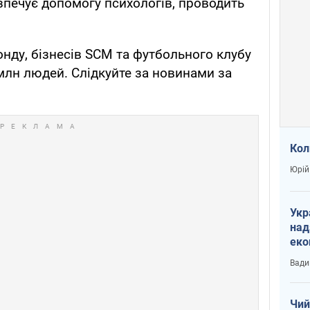
езпечує допомогу психологів, проводить
онду, бізнесів SCM та футбольного клубу
млн людей. Слідкуйте за новинами за
Кол
Юрій
Укр
над
еко
сві
Вади
Чий