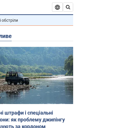
і обстріли
ливе
ні штрафи і спеціальні
гони: як проблему джипінгу
шують за кордоном