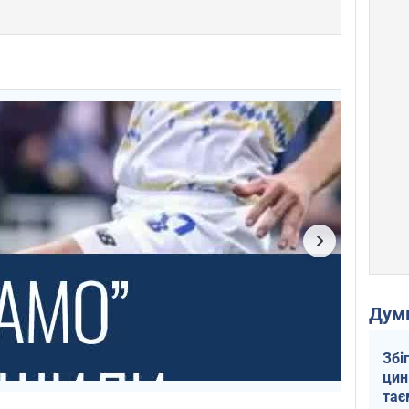
Дум
Збі
цин
тає