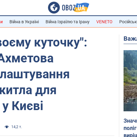
ни
Війна в Україні
Війна Ізраїлю та Ірану
VENETO
Російськ
Важ
воєму куточку":
 Ахметова
блаштування
житла для
 у Києві
Знач
полі
14,2 т.
вирі