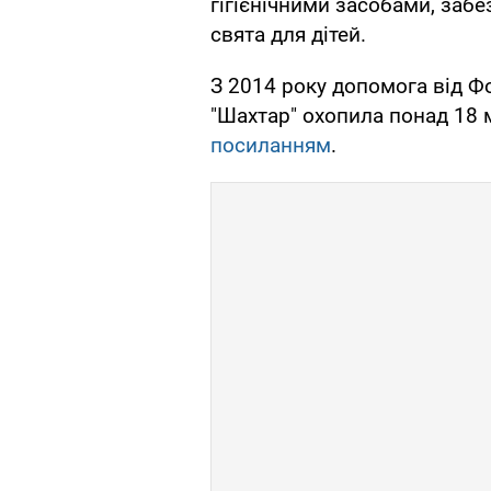
гігієнічними засобами, заб
свята для дітей.
З 2014 року допомога від Ф
"Шахтар" охопила понад 18 
посиланням
.