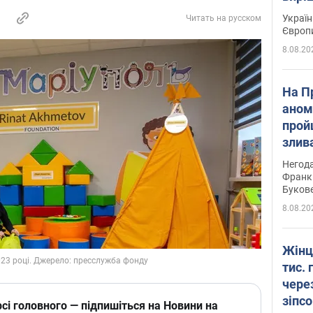
Україн
Читать на русском
Європ
8.08.20
На П
аном
прой
злив
пере
Негода
річки
Франк
Буков
8.08.20
Жінц
тис. 
чере
зіпс
сі головного — підпишіться на Новини на