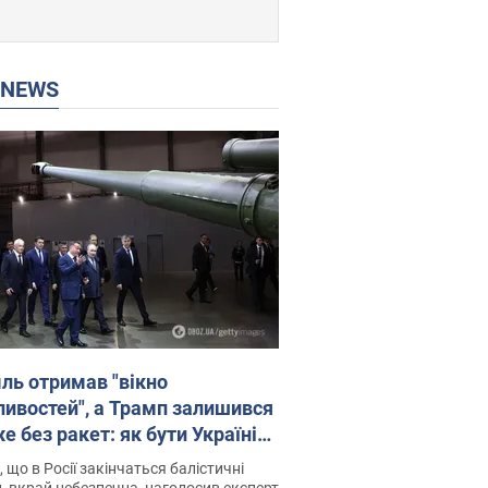
P NEWS
ль отримав "вікно
ивостей", а Трамп залишився
 без ракет: як бути Україні?
рв’ю з Мельником
 що в Росії закінчаться балістичні
, вкрай небезпечна, наголосив експерт