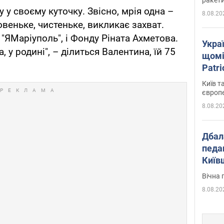
 у своєму куточку. Звісно, мрія одна –
8.08.20
овеньке, чистеньке, викликає захват.
 "ЯМаріуполь", і Фонду Ріната Ахметова.
Укра
, у родині", – ділиться Валентина, їй 75
щомі
Patr
розк
Київ т
європ
8.08.20
Дбал
педа
Київ
київс
Вічна 
8.08.20