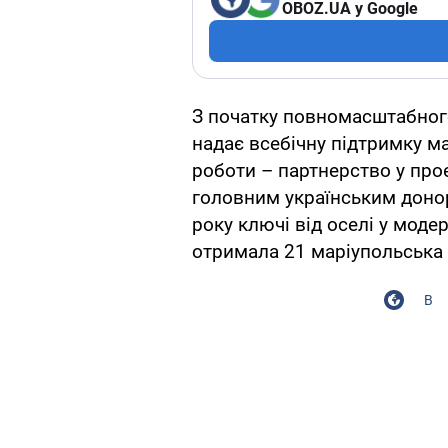
OBOZ.UA у Google
З початку повномасштабног
надає всебічну підтримку ма
роботи – партнерство у про
головним українським донор
року ключі від оселі у мод
отримала 21 маріупольська 
В