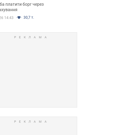
я ухвалив
ба платити борг через
ікуване рішення
ахування
30,7 т.
26 14:43