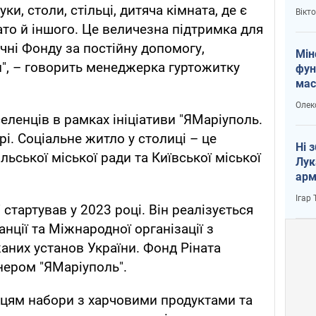
і Пу
ки, столи, стільці, дитяча кімната, де є
Вікт
гато й іншого. Це величезна підтримка для
чні Фонду за постійну допомогу,
Мін
и", – говорить менеджерка гуртожитку
фун
мас
Олек
еленців в рамках ініціативи "ЯМаріуполь.
рі. Соціальне житло у столиці – це
Ні 
льської міської ради та Київської міської
Лук
арм
Ігар
стартував у 2023 році. Він реалізується
нції та Міжнародної організації з
жаних установ України. Фонд Ріната
нером "ЯМаріуполь".
ьцям набори з харчовими продуктами та