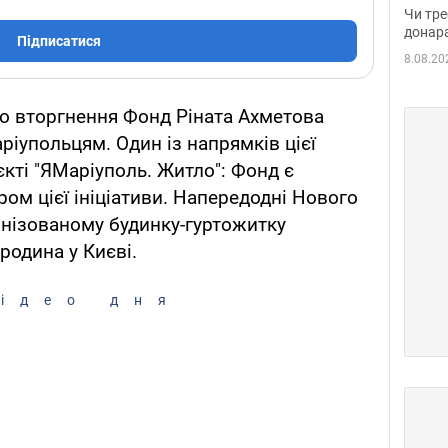
судд
Чи тре
неоч
донар
Підписатися
8.08.20
о вторгнення Фонд Ріната Ахметова
ріупольцям. Один із напрямків цієї
єкті "ЯМаріуполь. Житло": Фонд є
ом цієї ініціативи. Напередодні Нового
ернізованому будинку-гуртожитку
родина у Києві.
ідео дня