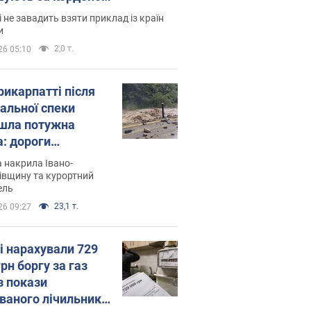
і не завадить взяти приклад із країн
и
2,0 т.
26 05:10
рикарпатті після
альної спеки
шла потужна
а: дороги
творились на
 накрила Івано-
. Відео
івщину та курортний
ель
23,1 т.
26 09:27
і нарахували 729
грн боргу за газ
з покази
ованого лічильника: