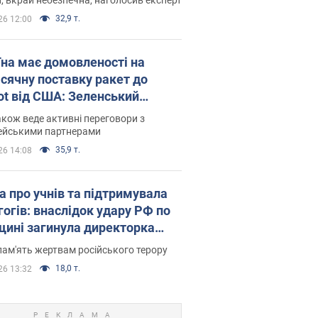
32,9 т.
26 12:00
їна має домовленості на
сячну поставку ракет до
iot від США: Зеленський
рив подробиці
акож веде активні переговори з
ейськими партнерами
35,9 т.
26 14:08
а про учнів та підтримувала
гогів: внаслідок удару РФ по
щині загинула директорка
ького ліцею, її чоловік та онук
пам'ять жертвам російського терору
18,0 т.
26 13:32