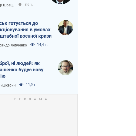
тіна?
8,6 т.
ор Швець
ськ готується до
кціонування в умовах
штабної воєнної кризи
14,4 т.
сандр Левченко
зброї, ні людей: як
ашенко будує нову
ію
11,9 т.
 Тишкевич