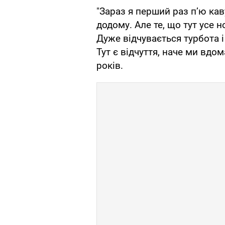
"Зараз я перший раз п’ю каву
додому. Але те, що тут усе н
Дуже відчувається турбота і
Тут є відчуття, наче ми вдома
років.