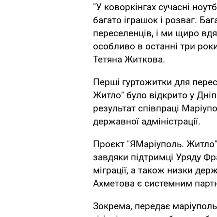
"У коворкінгах сучасні ноутбу
багато іграшок і розваг. Ба
переселенців, і ми щиро вдя
особливо в останні три рок
Тетяна Житкова.
Перші гуртожитки для перес
Житло" було відкрито у Дніп
результат співпраці Маріупо
державної адміністрації.
Проєкт "ЯМаріуполь. Житло" 
завдяки підтримці Уряду Фра
міграції, а також низки дер
Ахметова є системним парт
Зокрема, передає маріупол