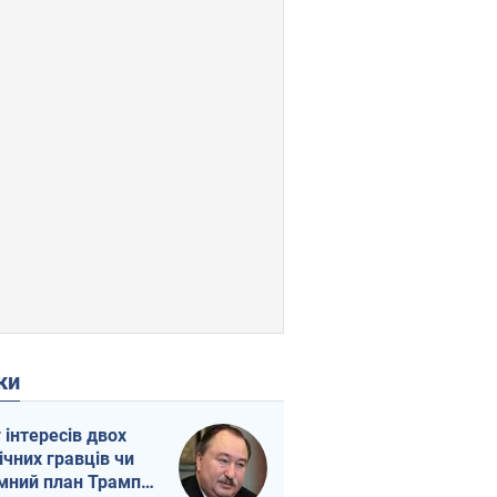
ки
г інтересів двох
ічних гравців чи
мний план Трампа