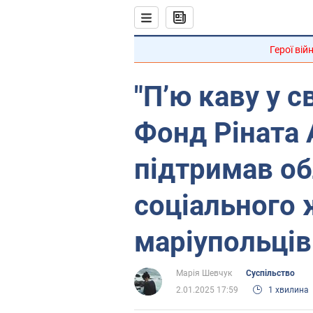
Герої вій
"П’ю каву у с
Фонд Ріната
підтримав о
соціального 
маріупольців
Марія Шевчук
Суспільство
2.01.2025 17:59
1 хвилина