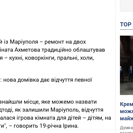
TO
й із Маріуполя – ремонт на двох
іната Ахметова традиційно облаштував
– кухні, коворкінги, пральні, холи,
 нова домівка дає відчуття певної
 знайшли місце, яке можемо назвати
Крем
дтоді, як залишили Маріуполь, відчуття
можл
лася ігрова кімната для дітей – дітям, на
майже
Інте
", – говорить 19-річна Ірина.
Думка,
ракети