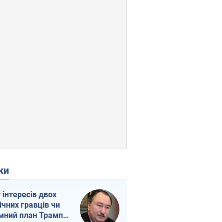
ки
г інтересів двох
ічних гравців чи
мний план Трампа