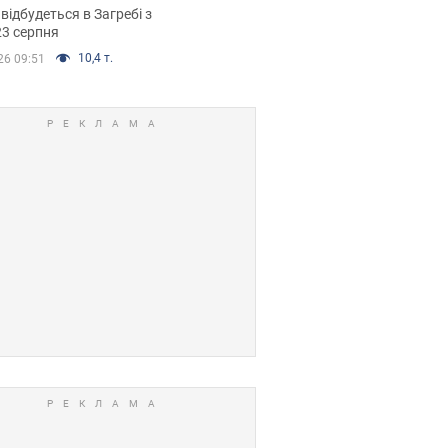
емпіонату Європи
 відбудеться в Загребі з
вних спортсменів
23 серпня
10,4 т.
26 09:51