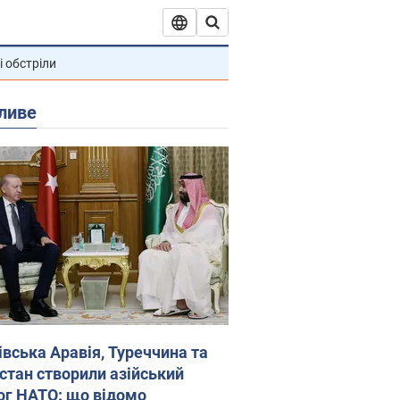
і обстріли
ливе
івська Аравія, Туреччина та
стан створили азійський
ог НАТО: що відомо