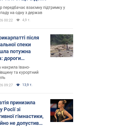
р передбачає взаємну підтримку у
ападу на одну з держав
4,9 т.
26 00:22
рикарпатті після
альної спеки
шла потужна
а: дороги
творились на
 накрила Івано-
. Відео
івщину та курортний
ель
13,9 т.
26 09:27
атія принизила
у Росії зі
тивної гімнастики,
ійно не допустивши