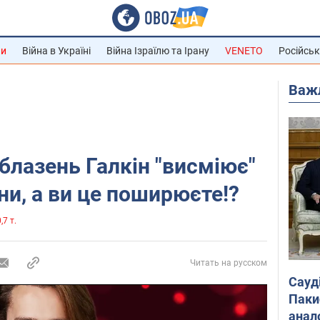
ни
Війна в Україні
Війна Ізраїлю та Ірану
VENETO
Російськ
Важ
блазень Галкін "висміює"
ни, а ви це поширюєте!?
,7 т.
Читать на русском
Сауд
Паки
анал