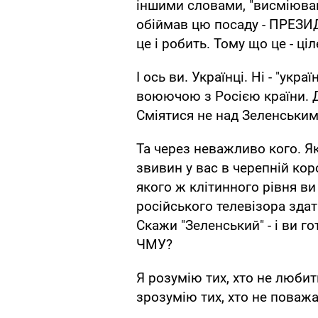
іншими словами, "висміював
обіймав цю посаду - ПРЕЗИД
це і робить. Тому що це - ц
І ось ви. Українці. Ні - "укра
воюючою з Росією країни. Д
Сміятися не над Зеленським -
Та через неважливо кого. Я
звивин у вас в черепній кор
якого ж клітинного рівня ви
російського телевізора зда
Скажи "Зеленський" - і ви г
ЧМУ?
Я розумію тих, хто не любит
зрозумію тих, хто не поважа