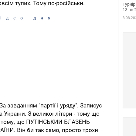
до ч
овсім тупих. Тому по-російськи.
Турнір
осно
13 по 
ідео дня
8.08.20
За завданням "партії і уряду". Записує
 України. З великої літери - тому що
а в тому, що ПУТІНСЬКИЙ БЛАЗЕНЬ
НИ. Він би так само, просто трохи