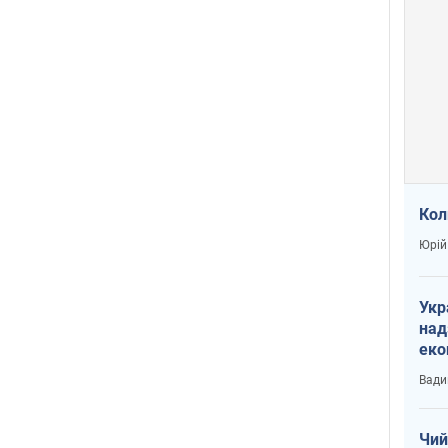
Кол
Юрій
Укр
над
еко
сві
Вади
Чий