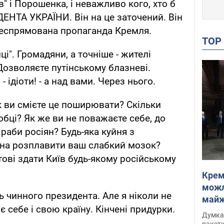
" і Порошенка, і неважливо кого, хто б
ЕНТА УКРАЇНИ. Він на це заточений. Він
ілеспрямована пропаганда Кремля.
TO
їнці". Громадяни, а точніше - жителі
озволяєте путінському блазневі.
 ідіоти! - а над вами. Через нього.
к ви смієте це поширювати? Скільки
обці? Як же ви не поважаєте себе, до
 раби росіян? Будь-яка куйня з
тна розплавити ваш слабкий мозок?
отові здати Київ будь-якому російському
Крем
можл
ь чинного президента. Але я ніколи не
майже
є себе і свою країну. Кінчені придурки.
Інте
Думка,
ракети