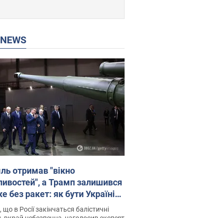
P NEWS
ль отримав "вікно
ивостей", а Трамп залишився
 без ракет: як бути Україні?
рв’ю з Мельником
 що в Росії закінчаться балістичні
, вкрай небезпечна, наголосив експерт