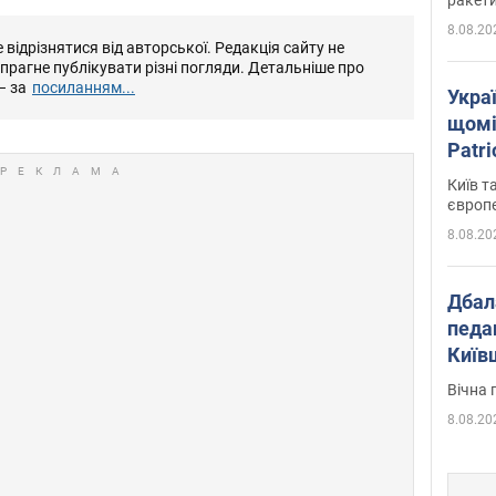
8.08.20
відрізнятися від авторської. Редакція сайту не
е прагне публікувати різні погляди. Детальніше про
– за
посиланням...
Укра
щомі
Patr
розк
Київ т
європ
8.08.20
Дбал
педа
Київ
київс
Вічна 
8.08.20