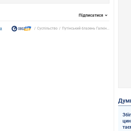
Підписатися
ка
Суспільство
Путінський блазень Галкін...
Дум
Збі
цин
тає