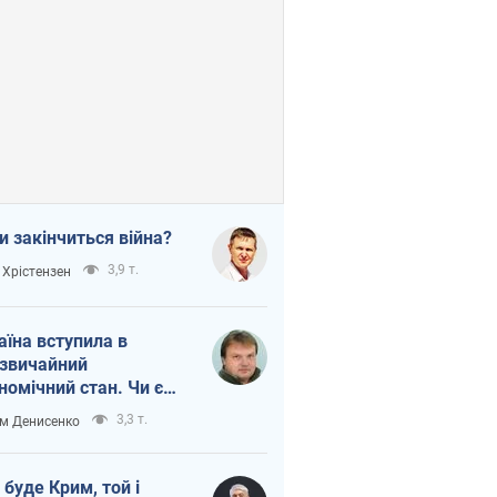
и закінчиться війна?
3,9 т.
 Хрістензен
аїна вступила в
звичайний
номічний стан. Чи є
тло вкінці тунелю?
3,3 т.
м Денисенко
 буде Крим, той і