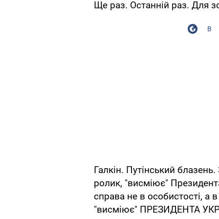
Ще раз. Останній раз. Для з
В
Галкін. Путінський блазень. 
ролик, "висміює" Президента
справа не в особистості, 
"висміює" ПРЕЗИДЕНТА УКРАЇ