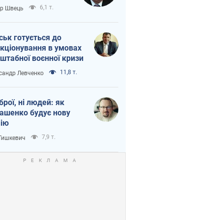
тіна?
6,1 т.
ор Швець
ськ готується до
кціонування в умовах
штабної воєнної кризи
11,8 т.
сандр Левченко
зброї, ні людей: як
ашенко будує нову
ію
7,9 т.
 Тишкевич