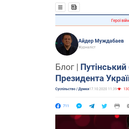
Герої вій
Айдер Муждабаев
Журналіст
Блог |
Путінський 
Президента Украї
Суспільство / Думки
17.10.2020 11:39
130
711