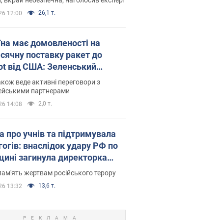
26,1 т.
26 12:00
їна має домовленості на
сячну поставку ракет до
iot від США: Зеленський
рив подробиці
акож веде активні переговори з
ейськими партнерами
2,0 т.
26 14:08
а про учнів та підтримувала
гогів: внаслідок удару РФ по
щині загинула директорка
ького ліцею, її чоловік та онук
пам'ять жертвам російського терору
13,6 т.
26 13:32