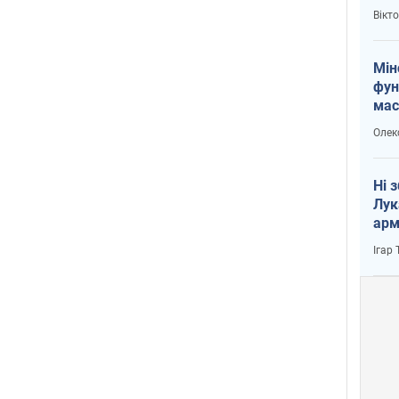
і Пу
Вікт
Мін
фун
мас
Олек
Ні 
Лук
арм
Ігар