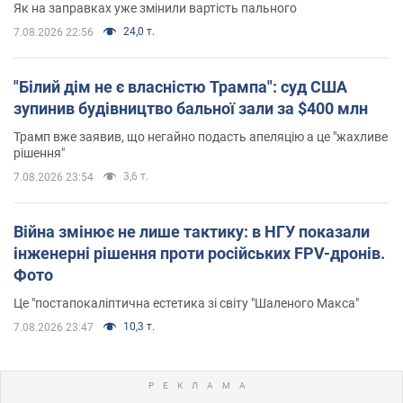
Як на заправках уже змінили вартість пального
24,0 т.
7.08.2026 22:56
"Білий дім не є власністю Трампа": суд США
зупинив будівництво бальної зали за $400 млн
Трамп вже заявив, що негайно подасть апеляцію а це "жахливе
рішення"
3,6 т.
7.08.2026 23:54
Війна змінює не лише тактику: в НГУ показали
інженерні рішення проти російських FPV-дронів.
Фото
Це "постапокаліптична естетика зі світу "Шаленого Макса"
10,3 т.
7.08.2026 23:47