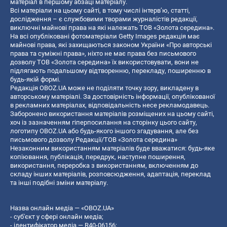
матеріал в першому абзаці матеріалу.
Всі матеріали на цьому сайті, в тому числі інтерв’ю, статті,
дослідження – є службовими творами журналістів редакції,
виключні майнові права на які належать ТОВ «Золота середина».
На всі опубліковані фотоматеріали Getty Images редакція має
майнові права, які захищаються законом України «Про авторські
права та суміжні права», ніхто не має права без письмового
дозволу ТОВ «Золота середина» їх використовувати, вони не
підлягають подальшому відтворенню, перекладу, поширенню в
будь-якій формі.
Редакція OBOZ.UA може не поділяти точку зору, викладену в
авторському матеріалі. За достовірність інформації, опублікованої
в рекламних матеріалах, відповідальність несе рекламодавець.
Заборонено використання матеріалів розміщених на цьому сайті,
хоч із зазначенням гіперпосилання на сторінку цього сайту,
логотипу OBOZ.UA або будь-якого іншого згадування, але без
письмового дозволу Редакції/ТОВ «Золота середина»
Незаконним використанням матеріалів буде вважатися: будь-яке
копiювання, публiкацiя, передрук, наступне поширення,
використання, переробка з використанням, включенням до
складу інших матеріалів, розповсюдження, адаптація, переклад
та інші подібні зміни матеріалу.
Назва онлайн медіа — «OBOZ.UA»
- суб'єкт у сфері онлайн медіа;
- ідентифікатор медіа — R40-06156;