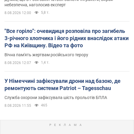
небезпечна, наголосив експерт
5,8 т.
8.08.2026 12:00
"Все горіло": очевидиця розповіла про загибель
3-річного хлопчика і його рідних внаслідок атаки
РФ на Київщину. Відео та фото
Вічна пам'ять жертвам російського терору
1,4 т.
8.08.2026 12:07
У Німеччині зафіксували дрони над базою, де
ремонтують системи Patriot – Tagesschau
Служба охорони зафіксувала шість прольотів БПЛА
465
8.08.2026 11:55