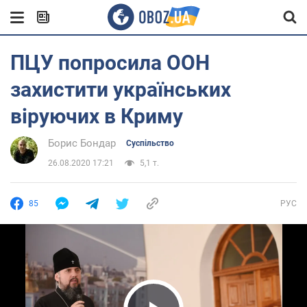
ПЦУ попросила ООН
захистити українських
віруючих в Криму
Борис Бондар
Суспільство
26.08.2020 17:21
5,1 т.
85
РУС