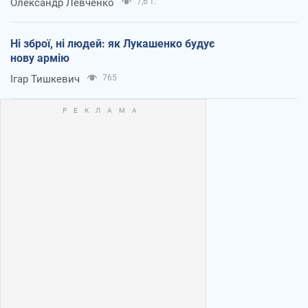
Олександр Левченко
7,6 т.
Ні зброї, ні людей: як Лукашенко будує
нову армію
Ігар Тишкевич
765