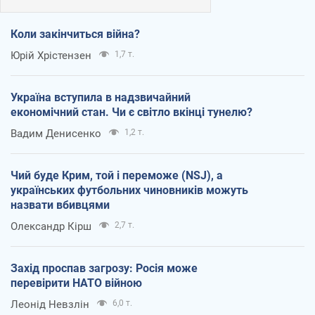
Коли закінчиться війна?
Юрій Хрістензен
1,7 т.
Україна вступила в надзвичайний
економічний стан. Чи є світло вкінці тунелю?
Вадим Денисенко
1,2 т.
Чий буде Крим, той і переможе (NSJ), а
українських футбольних чиновників можуть
назвати вбивцями
Олександр Кірш
2,7 т.
Захід проспав загрозу: Росія може
перевірити НАТО війною
Леонід Невзлін
6,0 т.