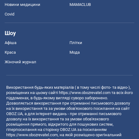
Новини медицини
MAMACLUB
Covid
Шоу
Афіша
Плітки
Краса
Мода
Жіночий журнал
Використання будь-яких матеріалів ( в тому числі фото- та відео-),
розміщених на цьому сайті
https://www.obozrevatel.com
та всіх його
піддоменах, в будь-якому вигляді суворо заборонено.
Дозволяється використання при отриманні письмового дозволу
на їх використання та за умови обов'язкового посилання на сайт
OBOZ.UA, а для інтернет-видань - при отриманні письмового
дозволу на їх використання та за умови обов'язкового
розміщення прямого, відкритого для пошукових систем,
гіперпосилання на сторінку OBOZ.UA за посиланням
https://www.obozrevatel.com
, на якій розміщено оригінальний